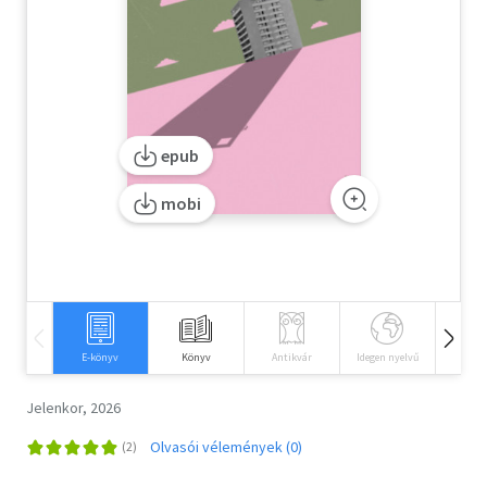
Szótár, nyelvkönyv
Tankönyv, segédkönyv
Társadalomtudomány
epub
Természettudomány
mobi
Történelem
Vallás
E-könyv
Könyv
Antikvár
Idegen nyelvű
Hangos
Jelenkor, 2026
Olvasói vélemények (0)