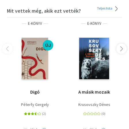
Teljes lista
Mit vettek még, akik ezt vették?
E-KÖNYV
E-KÖNYV
ÚJ
Digó
A másik mozaik
Péterfy Gergely
Krusovszky Dénes