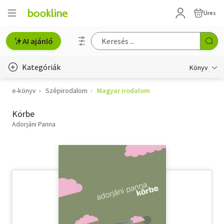
Üres
AI ajánló
Kategóriák
Könyv
e-könyv
Szépirodalom
Magyar irodalom
Életmód, egészség
Körbe
Erotika
Adorjáni Panna
Gyermek- és ifjúsági
Hobbi, szabadidő
Irodalom
Művészet
Szakkönyv