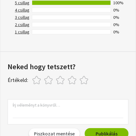
5 csillag
100%
4 csillag
0%
3 csillag
0%
2 csillag
0%
1 csillag
0%
Neked hogy tetszett?
Értékeld:
Piszkozat mentése
Publikálás