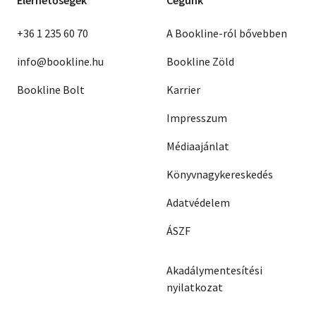
+36 1 235 60 70
A Bookline-ról bővebben
info@bookline.hu
Bookline Zöld
Bookline Bolt
Karrier
Impresszum
Médiaajánlat
Könyvnagykereskedés
Adatvédelem
ÁSZF
Akadálymentesítési
nyilatkozat