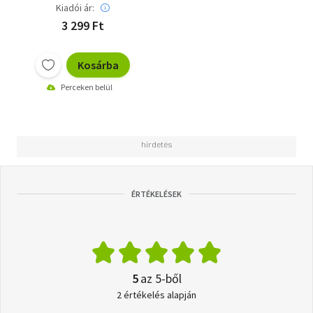
Kiadói ár:
3 299 Ft
Kosárba
Perceken belül
ÉRTÉKELÉSEK
5
az 5-ből
2 értékelés alapján