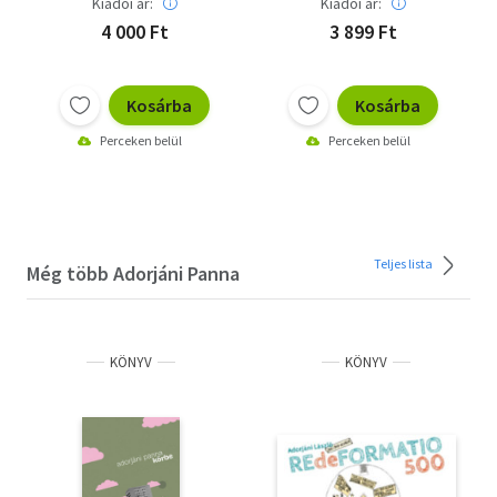
Kiadói ár:
Kiadói ár:
4 000 Ft
3 899 Ft
Kosárba
Kosárba
Perceken belül
Perceken belül
Teljes lista
Még több Adorjáni Panna
KÖNYV
KÖNYV