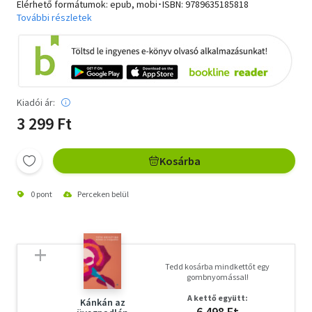
Elérhető formátumok: epub, mobi･ISBN:
9789635185818
További részletek
Kiadói ár:
3 299 Ft
Kosárba
0 pont
Perceken belül
Tedd kosárba mindkettőt egy
gombnyomással!
A kettő együtt:
Kánkán az
6 498 Ft