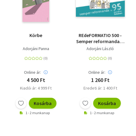
Körbe
REdeFORMATIO 500 -
Semper reformanda in
95 doodles firkában
Adorjáni Panna
Adorjáni László
Online ár:
Online ár:
4 500 Ft
1 260 Ft
Kiadói ár: 4 999 Ft
Eredeti ár: 1 400 Ft
Kosárba
Kosárba
1 - 2 munkanap
1 - 2 munkanap