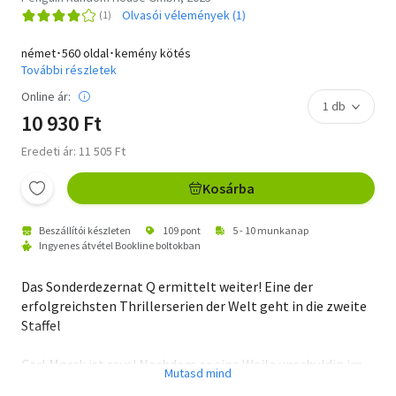
Olvasói vélemények (1)
német･560 oldal･kemény kötés
További részletek
Online ár:
10 930 Ft
Eredeti ár: 11 505 Ft
Kosárba
Beszállítói készleten
109 pont
5 - 10 munkanap
Ingyenes átvétel Bookline boltokban
Das Sonderdezernat Q ermittelt weiter! Eine der
erfolgreichsten Thrillerserien der Welt geht in die zweite
Staffel
Carl Mørck ist raus! Nachdem er eine Weile unschuldig im
Gefängnis war, quittiert er den Dienst im Sonderdezernat