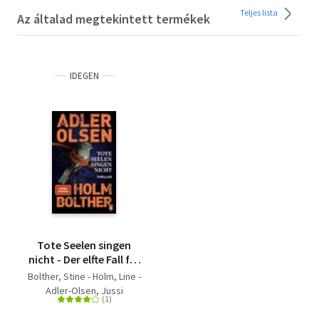
Olvasd el mások véleményét is!
Teljes lista
Az általad megtekintett termékek
IDEGEN
Tote Seelen singen
nicht - Der elfte Fall für
das Sonderdezernat Q
Bolther, Stine - Holm, Line -
in Kopenhagen -
Adler-Olsen, Jussi
Thriller. Die
internationale