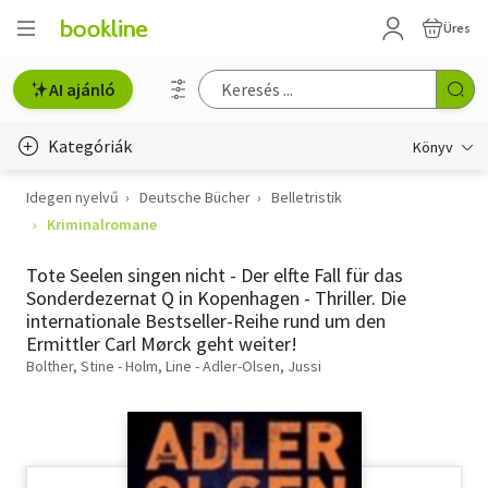
Üres
AI ajánló
Kategóriák
Könyv
Idegen nyelvű
Deutsche Bücher
Belletristik
Életmód, egészség
Kriminalromane
Erotika
Tote Seelen singen nicht - Der elfte Fall für das
Gyermek- és ifjúsági
Sonderdezernat Q in Kopenhagen - Thriller. Die
internationale Bestseller-Reihe rund um den
Hobbi, szabadidő
Ermittler Carl Mørck geht weiter!
Bolther, Stine - Holm, Line - Adler-Olsen, Jussi
Irodalom
Művészet
Szakkönyv