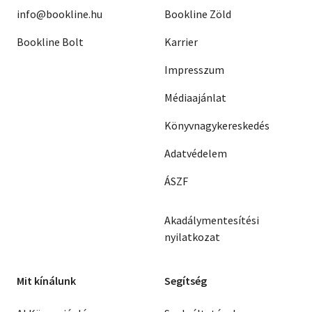
info@bookline.hu
Bookline Zöld
Bookline Bolt
Karrier
Impresszum
Médiaajánlat
Könyvnagykereskedés
Adatvédelem
ÁSZF
Akadálymentesítési
nyilatkozat
Mit kínálunk
Segítség