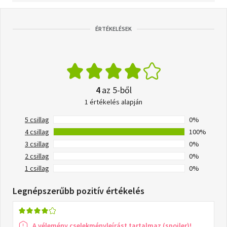
ÉRTÉKELÉSEK
4
az 5-ből
1 értékelés alapján
5 csillag
0%
4 csillag
100%
3 csillag
0%
2 csillag
0%
1 csillag
0%
Legnépszerűbb pozitív értékelés
A vélemény cselekményleírást tartalmaz (spoiler)!