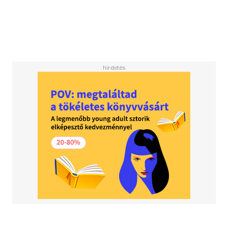
Q. Als Nachfolgerin taucht die toughe, geheimnisvolle
Französin Helena Henry aus Lyon im Keller der
Kopenhagener Polizei auf und legt die Füße auf Carls
Tisch. Rose hasst die neue Kollegin vom ersten Augenblick
an, Assad ist einigermaßen verwirrt von dieser
faszinierenden Frau. Dass Helena ein dunkles Geheimnis
mit sich herumträgt, macht es nicht leichter, ihr als neuer
Kollegin zu trauen. Doch eine grausame Mordserie lässt
keinen Raum für solche Überlegungen. Das Team muss
handeln, und zwar schnell, denn das Motiv des Mörders
liegt weit zurück in der Vergangenheit. Und es ist stark.
Doch ausgerechnet Carl liefert dem Team die erste heiße
Spur - die Jahrzehnte zurück führt, in ein Sängerinternat,
in dem Entsetzliches geschehen ist...'Tote Seelen singen
nicht': Der elfte Fall für das Sonderdezernat Q in
Kopenhagen ist ein atemberaubender Thriller über die
toxische Macht von Demütigungen und den langen Atem
der Rache.Netflix-Neuverfilmung Department Q von Scott
Frank