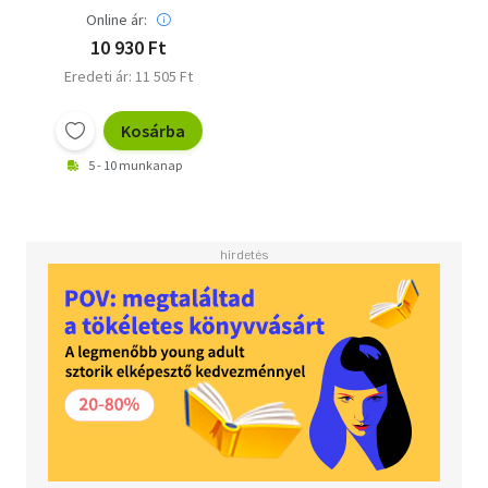
Bestseller-Reihe rund
Online ár:
um den Ermittler Carl
10 930 Ft
Mørck geht weiter!
Eredeti ár: 11 505 Ft
Kosárba
5 - 10 munkanap