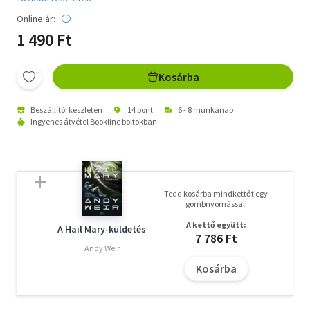
Online ár:
1 490 Ft
Kosárba
Beszállítói készleten
14 pont
6 - 8 munkanap
Ingyenes átvétel Bookline boltokban
Tedd kosárba mindkettőt egy
gombnyomással!
A kettő együtt:
A Hail Mary-küldetés
7 786 Ft
Andy Weir
Kosárba