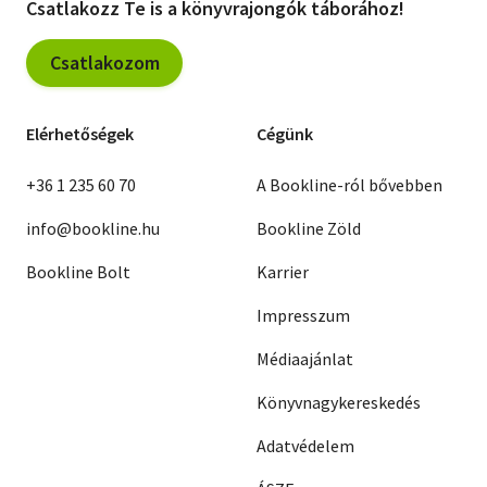
Csatlakozz Te is a könyvrajongók táborához!
Csatlakozom
Elérhetőségek
Cégünk
+36 1 235 60 70
A Bookline-ról bővebben
info@bookline.hu
Bookline Zöld
Bookline Bolt
Karrier
Impresszum
Médiaajánlat
Könyvnagykereskedés
Adatvédelem