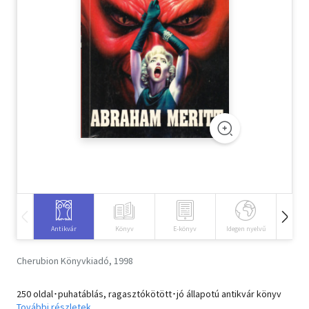
Szótár, nyelvkönyv
Tankönyv, segédkönyv
Társadalomtudomány
Természettudomány
Történelem
Vallás
Antikvár
Könyv
E-könyv
Idegen nyelvű
Hangos
Cherubion Könyvkiadó, 1998
250 oldal･puhatáblás, ragasztókötött･jó állapotú antikvár könyv
További részletek