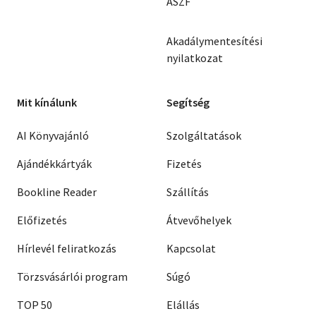
ÁSZF
Akadálymentesítési
nyilatkozat
Mit kínálunk
Segítség
AI Könyvajánló
Szolgáltatások
Ajándékkártyák
Fizetés
Bookline Reader
Szállítás
Előfizetés
Átvevőhelyek
Hírlevél feliratkozás
Kapcsolat
Törzsvásárlói program
Súgó
TOP 50
Elállás