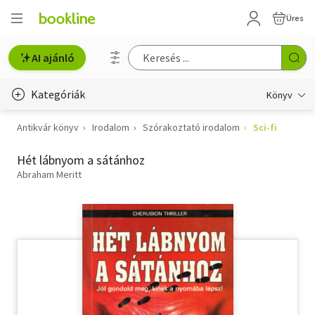
Üres
AI ajánló
Kategóriák
Könyv
Antikvár könyv
Irodalom
Szórakoztató irodalom
Sci-fi
Életmód, egészség
Hét lábnyom a sátánhoz
Erotika
Abraham Meritt
Gyermek- és ifjúsági
Hobbi, szabadidő
Irodalom
Művészet
Szakkönyv