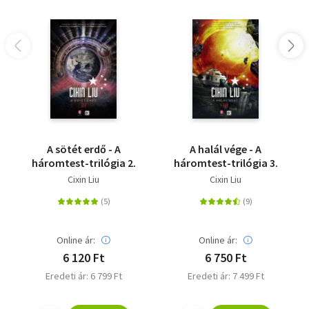
A sötét erdő - A
A halál vége - A
háromtest-trilógia 2.
háromtest-trilógia 3.
Cixin Liu
Cixin Liu
Online ár:
Online ár:
6 120 Ft
6 750 Ft
Eredeti ár: 6 799 Ft
Eredeti ár: 7 499 Ft