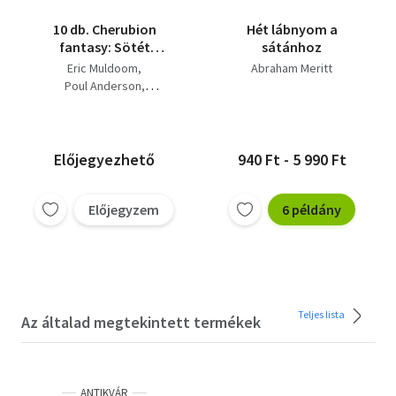
10 db. Cherubion
Hét lábnyom a
fantasy: Sötét
sátánhoz
angyalok + Tomboló
Eric Muldoom
Abraham Meritt
vihar + Zlone örökösei
Poul Anderson
+ Vérnász + A
Daniel Duncan Parker
kiválasztott + Egy
Robert Knight
ghoul vacsorája +
Anthony Sheenard
Parázs-varázs + Hét
Abraham Meritt
Leo Mills
Előjegyezhető
940 Ft - 5 990 Ft
lábnyom a Sátánhoz +
Douglas Rowland
Korg Polaris + A sötét
Allen Newman
isten
Előjegyzem
6 példány
Teljes lista
Az általad megtekintett termékek
ANTIKVÁR