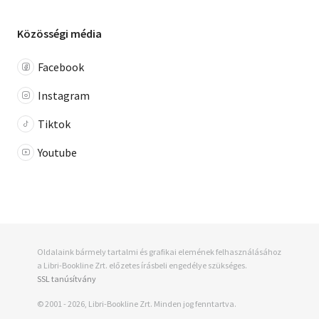
Közösségi média
Facebook
Instagram
Tiktok
Youtube
Oldalaink bármely tartalmi és grafikai elemének felhasználásához
a Libri-Bookline Zrt. előzetes írásbeli engedélye szükséges.
SSL tanúsítvány
© 2001 - 2026, Libri-Bookline Zrt. Minden jog fenntartva.