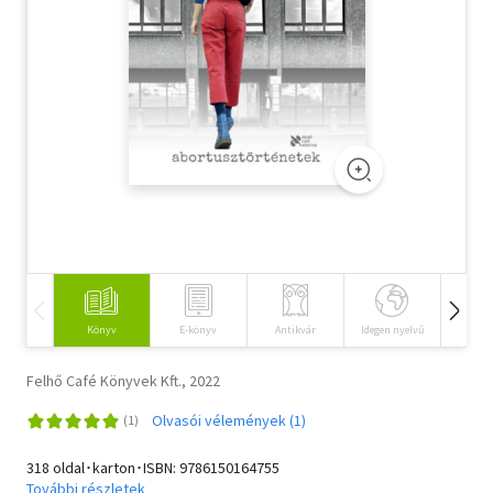
Szótár, nyelvkönyv
Tankönyv, segédkönyv
Társadalomtudomány
Természettudomány
Történelem
Vallás
Könyv
E-könyv
Antikvár
Idegen nyelvű
Hangos
Felhő Café Könyvek Kft., 2022
Olvasói vélemények (1)
318 oldal･karton･ISBN:
9786150164755
További részletek