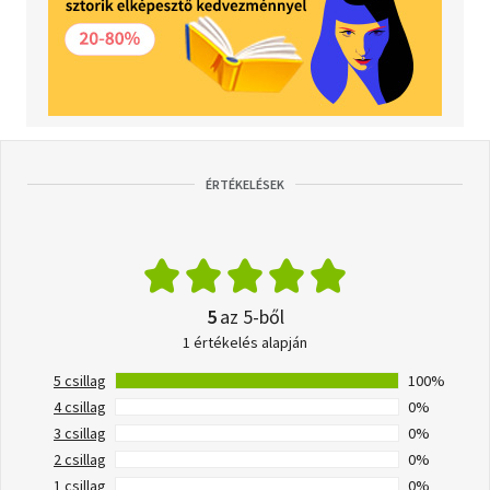
ÉRTÉKELÉSEK
5
az 5-ből
1 értékelés alapján
5 csillag
100%
4 csillag
0%
3 csillag
0%
2 csillag
0%
1 csillag
0%