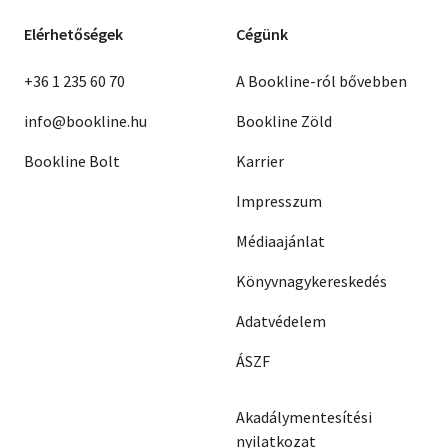
Elérhetőségek
Cégünk
+36 1 235 60 70
A Bookline-ról bővebben
info@bookline.hu
Bookline Zöld
Bookline Bolt
Karrier
Impresszum
Médiaajánlat
Könyvnagykereskedés
Adatvédelem
ÁSZF
Akadálymentesítési
nyilatkozat