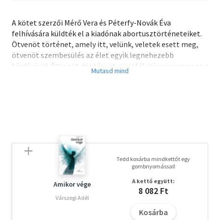
A kötet szerzői Mérő Vera és Péterfy-Novák Éva
felhívására küldték el a kiadónak abortusztörténeteiket.
Ötvenöt történet, amely itt, velünk, veletek esett meg,
ötvenöt szembesülés az élet egyik legnehezebb
kérdésével. Ötvenöt döntés, ötvenötféleképpen ugyanaz a
fájdalom.
Van, aki saját nevén, van, aki álnéven, és van, aki
névtelenségéhez ragaszkodva szerepel ebben a kötetben,
melynek olvasása - erre mindenféleképpen fel kell
hívnunk az olvasó szíves figyelmét - sokak számára
felkavaró lehet.
"Aki arra veszi magának a rabolt jogot, hogy mást a
Tedd kosárba mindkettőt egy
döntéséért szívhanggal, bűntudatkeltéssel vagy
gombnyomással!
bárhogyan megkínozzon, az szörnyeteg. A
A kettő együtt:
szörnyetegeket pedig le kell győzni. És ez csak akkor
Amikor vége
8 082 Ft
sikerülhet, ha látjuk egymást."
Várszegi Adél
Mérő Vera
Kosárba