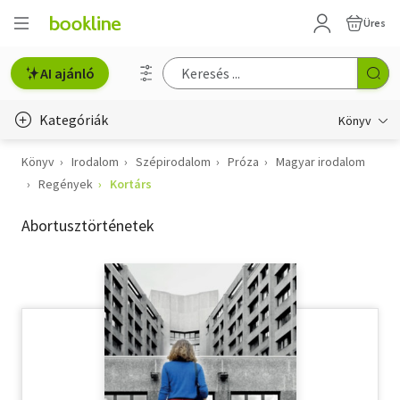
Üres
AI ajánló
Kategóriák
Könyv
Könyv
Irodalom
Szépirodalom
Próza
Magyar irodalom
Életmód, egészség
Regények
Kortárs
Erotika
Abortusztörténetek
Gyermek- és ifjúsági
Hobbi, szabadidő
Irodalom
Művészet
Szakkönyv