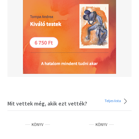
szemszögéből ismerhetjük meg a
hátborzongató történeteket, amelyeket
Péterfy-Novák Éva, Mérő Vera és Erdődi Juhász
Ágnes szerkesztett kötetbe. A bemutatón
Péterfy Bori olvasott fel a könyvből, Dr. Wafa
Diána szülész-nőgyógyász és Révész Liliána
Renáta pszichológus és gyásztanácsadó pedig
szakmai szemmel világított rá az abortusz
lelki és egészségügyi következményeire.
Teljes lista
Mit vettek még, akik ezt vették?
KÖNYV
KÖNYV