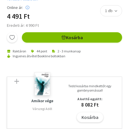
Online ár:
4 491 Ft
Eredeti ár: 4 990 Ft
Kosárba
Raktáron
44 pont
2 - 3 munkanap
Ingyenes átvétel Bookline boltokban
Tedd kosárba mindkettőt egy
gombnyomással!
A kettő együtt:
Amikor vége
8 082 Ft
Várszegi Adél
Kosárba