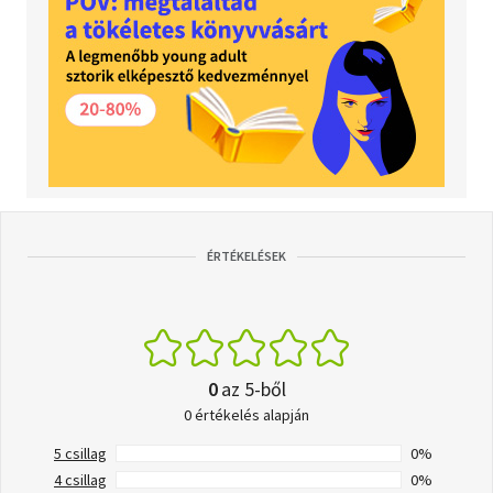
ÉRTÉKELÉSEK
0
az 5-ből
0 értékelés alapján
5 csillag
0%
4 csillag
0%