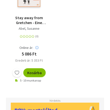
Stay away from
Gretchen - Eine
unmögliche Liebe -
Abel, Susanne
Roman | Der große
SPIEGEL-Bestseller
jetzt im Taschenbuch
Online ár:
5 086 Ft
Eredeti ár: 5 353 Ft
Kosárba
5 - 10 munkanap