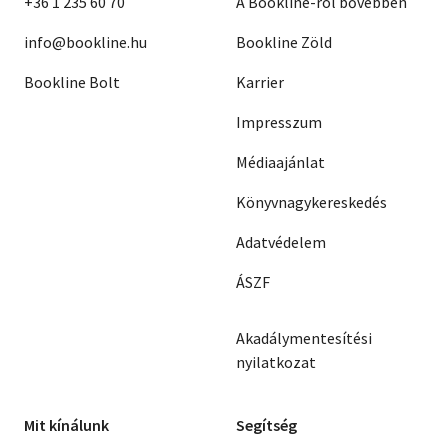
+36 1 235 60 70
A Bookline-ról bővebben
info@bookline.hu
Bookline Zöld
Bookline Bolt
Karrier
Impresszum
Médiaajánlat
Könyvnagykereskedés
Adatvédelem
ÁSZF
Akadálymentesítési
nyilatkozat
Mit kínálunk
Segítség