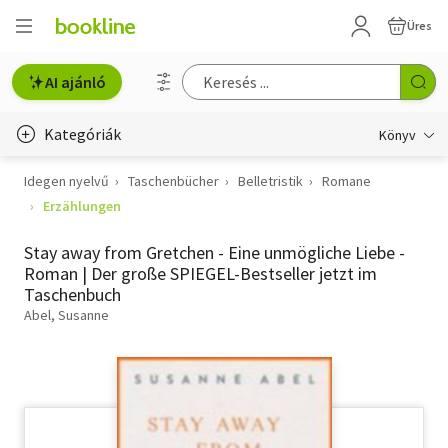
Üres
AI ajánló
Kategóriák
Könyv
Idegen nyelvű
Taschenbücher
Belletristik
Romane
Életmód, egészség
Erzählungen
Erotika
Stay away from Gretchen - Eine unmögliche Liebe -
Gyermek- és ifjúsági
Roman | Der große SPIEGEL-Bestseller jetzt im
Taschenbuch
Hobbi, szabadidő
Abel, Susanne
Irodalom
Művészet
Szakkönyv