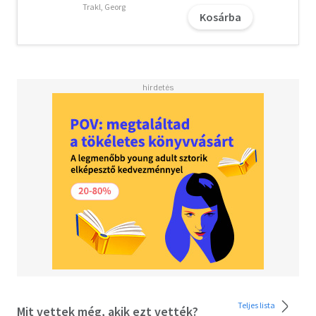
Glück.Nichts ist für immer vergessen - Susanne Abel
Trakl, Georg
Kosárba
schreibt hochemotional, klug und einfühlsam'Ein
spannender Roman zu einem wichtigen, vergessenen
Thema.' Elke Heidenreich in ¿WDR 4 Buchtipps¿ 'Dieser gut
konstruierte Roman (...) erinnert daran, wie lang der Weg
aus einem von Rassismus und Bigotterie geprägten
Nachkriegsdeutschland war und welche Wegstrecke zu
einer gerechteren Gesellschaft noch vor uns liegt.' Denis
Scheck, ARD DruckfrischAlle Bände der ¿Gretchen¿-
Reihe:Band 1: Stay away from Gretchen - Eine unmögliche
LiebeBand 2: Was ich nie gesagt habe - Gretchens
SchicksalsfamilieLesen Sie auch 'Du musst meine Hand
fester halten, Nr. 104', den berührenden neuen Roman von
Susanne Abel über die lebenslange Liebe zweier
Heimkinder.
Teljes lista
Mit vettek még, akik ezt vették?