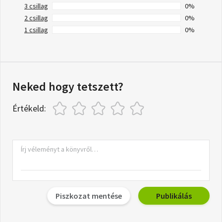
3 csillag
0%
2 csillag
0%
1 csillag
0%
Neked hogy tetszett?
Értékeld:
Piszkozat mentése
Publikálás