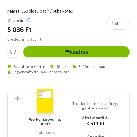
német･560 oldal･papír / puha kötés
Online ár:
5 086 Ft
Eredeti ár: 5 353 Ft
Kosárba
Beszállítói készleten
50 pont
5 - 10 munkanap
Ingyenes átvétel Bookline boltokban
Tedd kosárba mindkettőt egy
gombnyomással!
A kettő együtt:
Werke, Entwürfe,
8 511 Ft
Briefe
Trakl, Georg
Kosárba