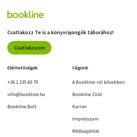
Csatlakozz Te is a könyvrajongók táborához!
Csatlakozom
Elérhetőségek
Cégünk
+36 1 235 60 70
A Bookline-ról bővebben
info@bookline.hu
Bookline Zöld
Bookline Bolt
Karrier
Impresszum
Médiaajánlat