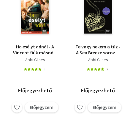
Ha esélyt adnál - A
Te vagy nekem a tűz -
Vincent fiúk második
A Sea Breeze sorozat
része
második kötete
Abbi Glines
Abbi Glines
Előjegyezhető
Előjegyezhető
Előjegyzem
Előjegyzem