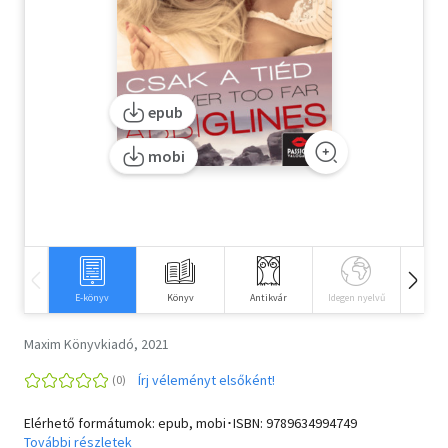
Szótár, nyelvkönyv
Tankönyv, segédkönyv
epub
Társadalomtudomány
mobi
Természettudomány
Történelem
Vallás
E-könyv
Könyv
Antikvár
Idegen nyelvű
Hangos
Maxim Könyvkiadó, 2021
Írj véleményt elsőként!
Elérhető formátumok: epub, mobi･ISBN:
9789634994749
További részletek