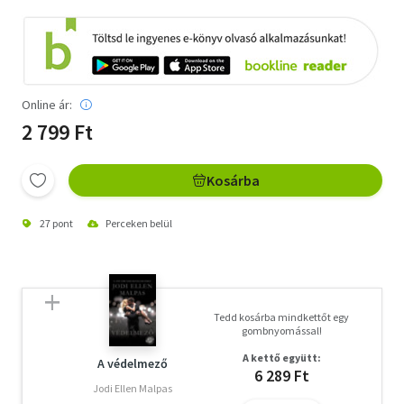
Online ár:
2 799 Ft
Kosárba
27 pont
Perceken belül
Tedd kosárba mindkettőt egy
gombnyomással!
A kettő együtt:
A védelmező
6 289 Ft
Jodi Ellen Malpas