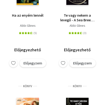
Ha az enyém lennél
Te vagy nekem a
levegő - A Sea Breeze
sorozat első kötete
Abbi Glines
Abbi Glines
Előjegyezhető
Előjegyezhető
Előjegyzem
Előjegyzem
KÖNYV
KÖNYV