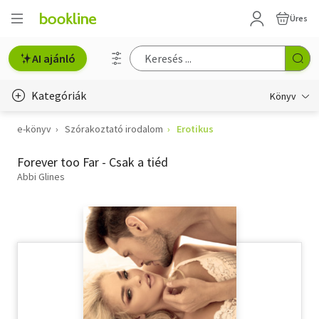
Üres
AI ajánló
Kategóriák
Könyv
e-könyv
Szórakoztató irodalom
Erotikus
Életmód, egészség
Forever too Far - Csak a tiéd
Erotika
Abbi Glines
Gyermek- és ifjúsági
Hobbi, szabadidő
Irodalom
Művészet
Szakkönyv