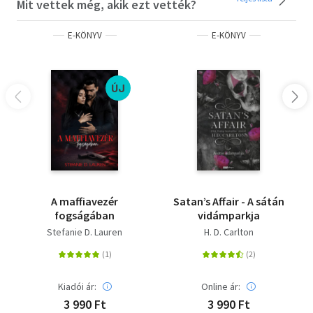
Mit vettek még, akik ezt vették?
mondanám, hogy ez volt a legmegfelelőbb befejezés.
Azzal a boldog végkifejlettel zárult, amire vártam. Sokat
E-KÖNYV
E-KÖNYV
kaptam Rush és Blaire szexi pillanataitól is, de emellett
maga a történet is nagyon jó volt.” Vilma Iris blog„A
nagyszerű szexjelenetek mellett volt történet is. Családi
ÚJ
dráma, barátokkal kapcsolatos konfliktusok meg
kismamaproblémák. Egyértelműen kiragyogott Rush és
Blaire egymás iránti szerelme, amely hihetetlenül erős.
Nagyon ritka, hogy ilyesmire rátalálunk. Örültem, hogy
ilyen szerelemről olvashattam.” Barnes&Noble
A letöltéssel kapcsolatos kérdésekre
itt
találhat választ.
A maffiavezér
Satan’s Affair - A sátán
fogságában
vidámparkja
Stefanie D. Lauren
H. D. Carlton
Kiadói ár:
Online ár:
3 990 Ft
3 990 Ft