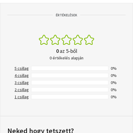
ÉRTÉKELÉSEK
0
az 5-ből
0 értékelés alapján
5 csillag
0%
4 csillag
0%
3 csillag
0%
2 csillag
0%
1 csillag
0%
Neked hogy tetszett?