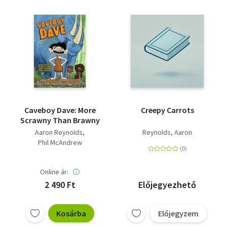
Caveboy Dave: More
Creepy Carrots
Scrawny Than Brawny
Aaron Reynolds
Reynolds, Aaron
Phil McAndrew
Online ár:
2 490 Ft
Előjegyezhető
Kosárba
Előjegyzem