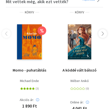
Mit vettek még, akik ezt vették?
KÖNYV
KÖNYV
%
Momo - puhatáblás
A köddé vált bálozó
Michael Ende
Wéber Anikó
Akciós ár:
Online ár:
1 890 Ft
4 041 Ft