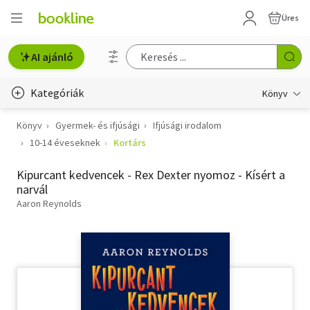
Üres
AI ajánló
Kategóriák
Könyv
Könyv
Gyermek- és ifjúsági
Ifjúsági irodalom
Életmód, egészség
10-14 éveseknek
Kortárs
Erotika
Kipurcant kedvencek - Rex Dexter nyomoz - Kísért a
Gyermek- és ifjúsági
narvál
Aaron Reynolds
Hobbi, szabadidő
Irodalom
Művészet
Szakkönyv