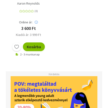
Kísért a narvál
Aaron Reynolds
Online ár:
3 600 Ft
Kiadói ár: 3 999 Ft
Kosárba
2 - 3 munkanap