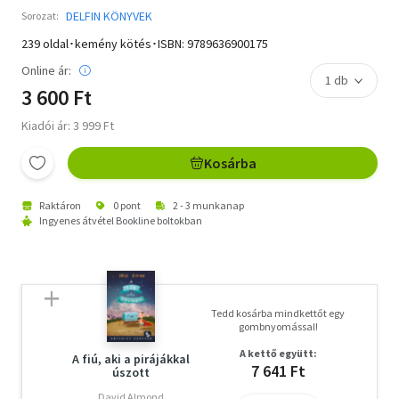
DELFIN KÖNYVEK
Sorozat:
239 oldal･kemény kötés･ISBN:
9789636900175
Online ár:
3 600 Ft
Kiadói ár: 3 999 Ft
Kosárba
Raktáron
0 pont
2 - 3 munkanap
Ingyenes átvétel Bookline boltokban
Tedd kosárba mindkettőt egy
gombnyomással!
A kettő együtt:
A fiú, aki a pirájákkal
7 641 Ft
úszott
David Almond