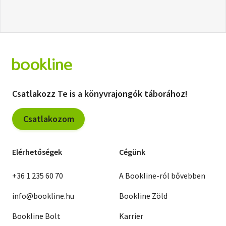
Csatlakozz Te is a könyvrajongók táborához!
Csatlakozom
Elérhetőségek
Cégünk
+36 1 235 60 70
A Bookline-ról bővebben
info@bookline.hu
Bookline Zöld
Bookline Bolt
Karrier