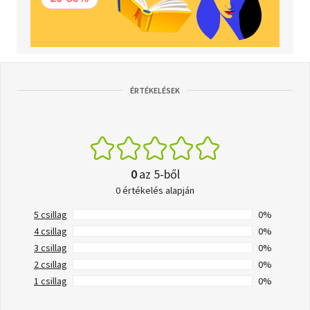
ÉRTÉKELÉSEK
0
az 5-ből
0 értékelés alapján
5 csillag
0%
4 csillag
0%
3 csillag
0%
2 csillag
0%
1 csillag
0%