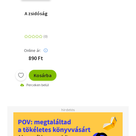
A zsidóság
Online ár:
890 Ft
Kosárba
Perceken belül