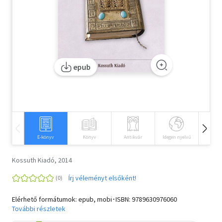
Szótár, nyelvkönyv
Tankönyv, segédkönyv
Társadalomtudomány
epub
Természettudomány
Történelem
Vallás
E-könyv
Könyv
Antikvár
Idegen nyelvű
Hangos
Kossuth Kiadó, 2014
Írj véleményt elsőként!
Elérhető formátumok: epub, mobi･ISBN:
9789630976060
További részletek