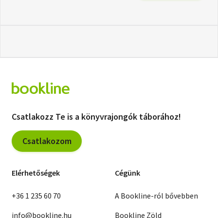
Csatlakozz Te is a könyvrajongók táborához!
Csatlakozom
Elérhetőségek
Cégünk
+36 1 235 60 70
A Bookline-ról bővebben
info@bookline.hu
Bookline Zöld