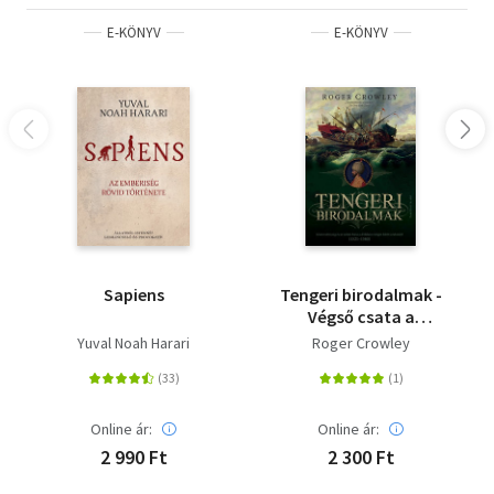
E-KÖNYV
E-KÖNYV
Sapiens
Tengeri birodalmak -
Végső csata a
mediterrán térség
Yuval Noah Harari
Roger Crowley
feletti uralomért 1521-
1580
Online ár:
Online ár:
2 990 Ft
2 300 Ft