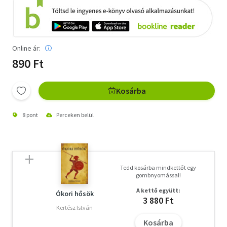
Online ár:
890 Ft
Kosárba
8 pont
Perceken belül
Tedd kosárba mindkettőt egy
gombnyomással!
A kettő együtt:
Ókori hősök
3 880 Ft
Kertész István
Kosárba