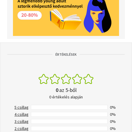
ÉRTÉKELÉSEK
0
az 5-ből
0 értékelés alapján
5 csillag
0%
4 csillag
0%
3 csillag
0%
2 csillag
0%