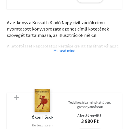
Az e-könyv a Kossuth Kiadó Nagy civilizációk című
nyomtatott könyvsorozata azonos című kötetének
szövegét tartalmazza, az illusztrációk nélkül.
A letöltéssel kapcsolatos kérdésekre
itt
találhat választ.
Tedd kosárba mindkettőt egy
gombnyomással!
A kettő együtt:
Ókori hősök
3 880 Ft
Kertész István