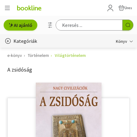
Üres
AI ajánló
Kategóriák
Könyv
e-könyv
Történelem
Világtörténelem
Életmód, egészség
A zsidóság
Erotika
Gyermek- és ifjúsági
Hobbi, szabadidő
Irodalom
Művészet
Szakkönyv