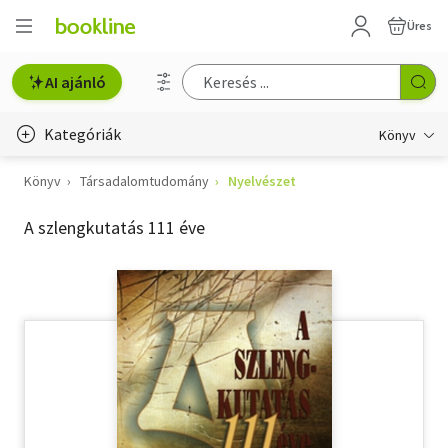
Üres
AI ajánló
Kategóriák
Könyv
Könyv
Társadalomtudomány
Nyelvészet
Életmód, egészség
A szlengkutatás 111 éve
Erotika
Gyermek- és ifjúsági
Hobbi, szabadidő
Irodalom
Művészet
Szakkönyv