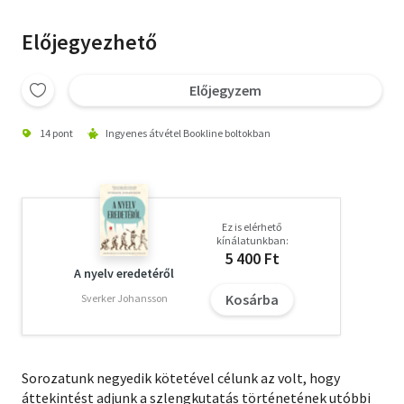
Előjegyezhető
Előjegyzem
14 pont
Ingyenes átvétel Bookline boltokban
Ez is elérhető
kínálatunkban:
5 400 Ft
A nyelv eredetéről
Kosárba
Sverker Johansson
Sorozatunk negyedik kötetével célunk az volt, hogy
áttekintést adjunk a szlengkutatás történetének utóbbi