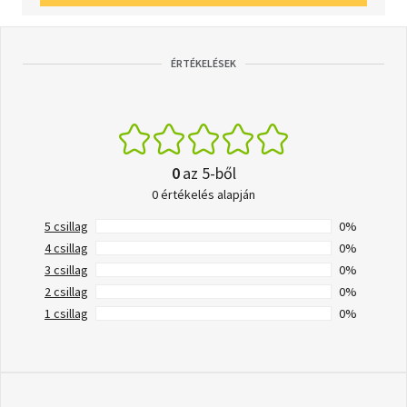
ÉRTÉKELÉSEK
0
az 5-ből
0 értékelés alapján
5 csillag
0%
4 csillag
0%
3 csillag
0%
2 csillag
0%
1 csillag
0%