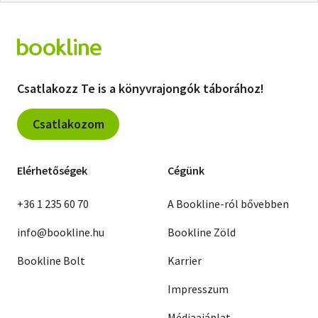
Csatlakozz Te is a könyvrajongók táborához!
Csatlakozom
Elérhetőségek
Cégünk
+36 1 235 60 70
A Bookline-ról bővebben
info@bookline.hu
Bookline Zöld
Bookline Bolt
Karrier
Impresszum
Médiaajánlat