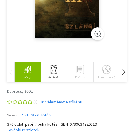
Szótár, nyelvkönyv
Tankönyv, segédkönyv
Társadalomtudomány
Természettudomány
Történelem
Vallás
Könyv
Antikvár
E-könyv
Idegen nyelvű
Hangos
Dupress, 2002
Írj véleményt elsőként!
SZLENGKUTATÁS
Sorozat:
376 oldal･papír / puha kötés･ISBN:
9789634726319
További részletek