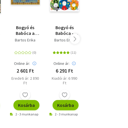
Bogyó és
Bogyó és
Bogyó és
Babóca a
Babóca -
Babóca
malomban
Érzelmek
koncerten
Bartos Erika
Bartos Erika
Bartos Erika
meséi
Online ár:
Online ár:
Online ár:
2 601 Ft
6 291 Ft
2 601 Ft
Eredeti ár: 2 890
Kiadói ár: 6 990
Eredeti ár: 2 890
Ft
Ft
Ft
Kosárba
Kosárba
Kosárba
2 - 3 munkanap
2 - 3 munkanap
2 - 3 munkanap