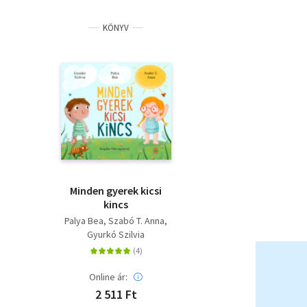
KÖNYV
Minden gyerek kicsi
kincs
Palya Bea
Szabó T. Anna
Gyurkó Szilvia
Online ár:
2 511 Ft