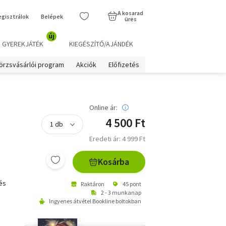
A kosarad
egisztrálok
Belépek
üres
új
GYEREKJÁTÉK
KIEGÉSZÍTŐ/AJÁNDÉK
örzsvásárlói program
Akciók
Előfizetés
Online ár:
4 500 Ft
Eredeti ár: 4 999 Ft
Kosárba
és
Raktáron
45 pont
,
2 - 3 munkanap
Ingyenes átvétel Bookline boltokban