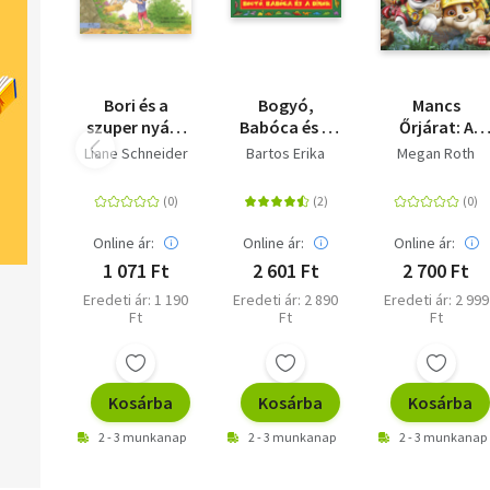
Bori és a
Bogyó,
Mancs
szuper nyár -
Babóca és a
Őrjárat: A
Barátnőm,
Dínók
dinófilm - A
Liane Schneider
Bartos Erika
Megan Roth
Bori 57.
nagy dínó
kaland -
Mesekönyv a
mozifilm
Online ár:
Online ár:
Online ár:
alapján
1 071 Ft
2 601 Ft
2 700 Ft
Eredeti ár: 1 190
Eredeti ár: 2 890
Eredeti ár: 2 999
Ft
Ft
Ft
Kosárba
Kosárba
Kosárba
2 - 3 munkanap
2 - 3 munkanap
2 - 3 munkanap