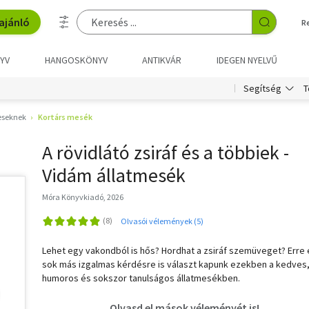
ajánló
R
YV
HANGOSKÖNYV
ANTIKVÁR
IDEGEN NYELVŰ
T
Segítség
eseknek
Kortárs mesék
A rövidlátó zsiráf és a többiek -
Vidám állatmesék
Móra Könyvkiadó, 2026
Olvasói vélemények (5)
Lehet egy vakondból is hős? Hordhat a zsiráf szemüveget? Erre 
sok más izgalmas kérdésre is választ kapunk ezekben a kedves
humoros és sokszor tanulságos állatmesékben.
Olvasd el mások véleményét is!