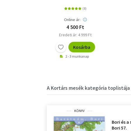
Online ár:
4 500 Ft
Eredeti ár: 4 999 Ft
Kosárba
2 - 3 munkanap
A Kortárs mesék kategória toplistája
KÖNYV
Bori és a
Bori 57.