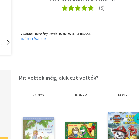
176 oldal･kemény kötés･ISBN:
9789634865735
További részletek
vű
Hangoskönyv
Film
Zene
Mit vettek még, akik ezt vették?
KÖNYV
KÖNYV
KÖNYV