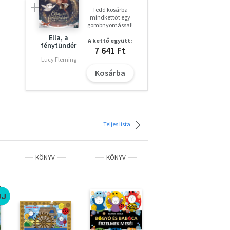
Tedd kosárba
mindkettőt egy
gombnyomással!
Ella, a
A kettő együtt:
fénytündér
7 641 Ft
Lucy Fleming
Kosárba
Teljes lista
KÖNYV
KÖNYV
KÖNYV
ÚJ