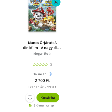
ÚJ
Mancs Őrjárat: A
dinófilm - A nagy dínó
kaland - Mesekönyv a
Megan Roth
mozifilm alapján
Online ár:
2 700 Ft
Eredeti ár: 2 999 Ft
Kosárba
2 - 3 munkanap