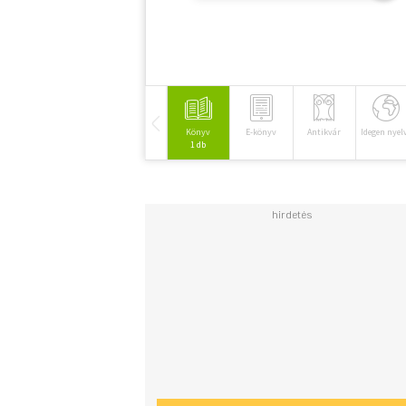
Könyv
E-könyv
Antikvár
Idegen nyel
1 db