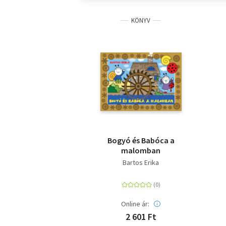
KÖNYV
Bogyó és Babóca a
malomban
Bartos Erika
Online ár:
2 601 Ft