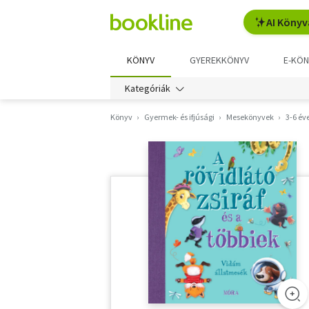
AI Könyv
KÖNYV
GYEREKKÖNYV
E-KÖN
Kategóriák
Könyv
Gyermek- és ifjúsági
Mesekönyvek
3-6 év