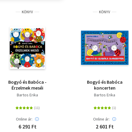
KÖNYV
KÖNYV
Bogyó és Babóca -
Bogyó és Babóca
Érzelmek meséi
koncerten
Bartos Erika
Bartos Erika
Online ár:
Online ár:
6 291 Ft
2 601 Ft