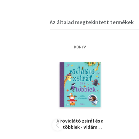
Az általad megtekintett termékek
KÖNYV
A rövidlátó zsiráf és a
többiek - Vidám
állatmesék