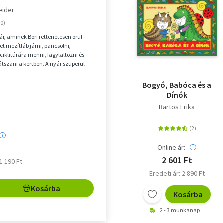
eider
yár, aminek Bori rettenetesen örül.
et mezítláb járni, pancsolni,
ciklitúrára menni, fagylaltozni és
átszani a kertben. A nyár szuperül
Bogyó, Babóca és a
Dínók
Bartos Erika
Online ár:
2 601 Ft
 1 190 Ft
Eredeti ár: 2 890 Ft
Kosárba
Kosárba
2 - 3 munkanap