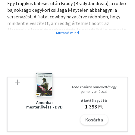
Egy tragikus baleset után Brady (Brady Jandreau), a rodeó
bajnokságok egykori csillaga kénytelen abbahagyni a
versenyzést. A fiatal cowboy hazatérve rádöbben, hogy
mindent elveszített, ami eddig értelmet adott az
életének: a lovaglás szabadságát és a viadalból nyert erőt.
Brady azonban nem adja fel, ismét át akarja venni az
irányítást saját sorsa felett, ezért elindul, hogy rátaláljon
új önmagára és meglelje a választ, mit is jelent számára
férfinak lenni az amerikai prérin.
Chloé Zhao díjnyertes filmje "szívszorítóan gyönyörű
alkotás", Brady Jandreau lehengerlő alakításával
"mágnesként vonzza a tekintetet" (Justin Chang, Los
Angeles Times).
Tedd kosárba mindkettőt egy
gombnyomással!
16 éven aluliak számára nem ajánlott
A kettő együtt:
Amerikai
1 398 Ft
mesterlövész - DVD
NFT/24849/2018
Kosárba