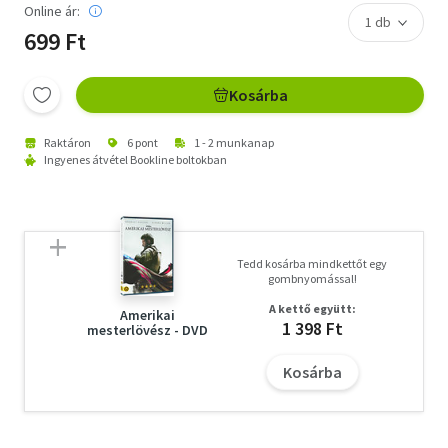
Online ár:
699 Ft
Kosárba
Raktáron
6 pont
1 - 2 munkanap
Ingyenes átvétel Bookline boltokban
Tedd kosárba mindkettőt egy
gombnyomással!
A kettő együtt:
Amerikai
1 398 Ft
mesterlövész - DVD
Kosárba