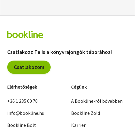
Csatlakozz Te is a könyvrajongók táborához!
Csatlakozom
Elérhetőségek
Cégünk
+36 1 235 60 70
A Bookline-ról bővebben
info@bookline.hu
Bookline Zöld
Bookline Bolt
Karrier