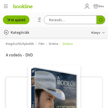
Üres
AI ajánló
Kategóriák
Könyv
Kiegészítő/Ajándék
Film
Dráma
Dráma
Életmód, egészség
A rodeós - DVD
Erotika
Gyermek- és ifjúsági
Hobbi, szabadidő
Irodalom
Művészet
Szakkönyv