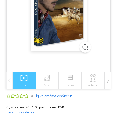
Szótár, nyelvkönyv
Tankönyv, segédkönyv
Társadalomtudomány
Természettudomány
Történelem
Vallás
Film
Könyv
E-könyv
Antikvár
Idegen 
Írj véleményt elsőként!
Gyártási év: 2017･99 perc･Típus: DVD
További részletek