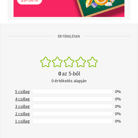
ÉRTÉKELÉSEK
0
az 5-ből
0 értékelés alapján
5 csillag
0%
4 csillag
0%
3 csillag
0%
2 csillag
0%
1 csillag
0%