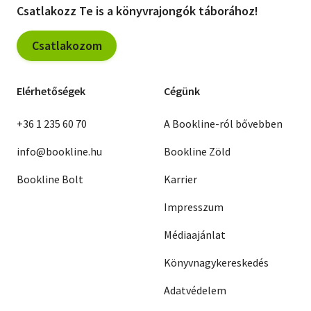
Csatlakozz Te is a könyvrajongók táborához!
Csatlakozom
Elérhetőségek
Cégünk
+36 1 235 60 70
A Bookline-ról bővebben
info@bookline.hu
Bookline Zöld
Bookline Bolt
Karrier
Impresszum
Médiaajánlat
Könyvnagykereskedés
Adatvédelem