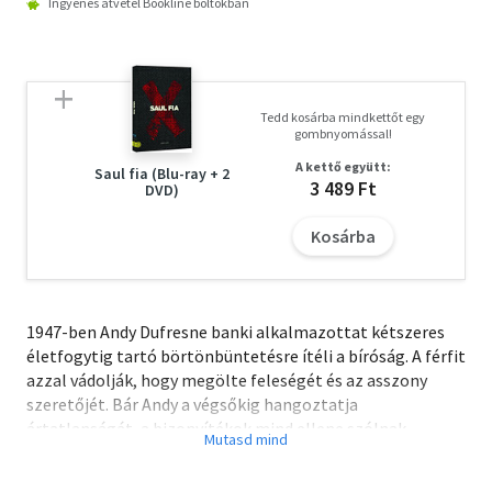
Ingyenes átvétel Bookline boltokban
Tedd kosárba mindkettőt egy
gombnyomással!
A kettő együtt:
Saul fia (Blu-ray + 2
3 489 Ft
DVD)
Kosárba
1947-ben Andy Dufresne banki alkalmazottat kétszeres
életfogytig tartó börtönbüntetésre ítéli a bíróság. A férfit
azzal vádolják, hogy megölte feleségét és az asszony
szeretőjét. Bár Andy a végsőkig hangoztatja
ártatlanságát, a bizonyítékok mind ellene szólnak...
Amikor a rabokat szállító kocsi behajt a hírhedt