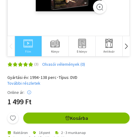
Szótár, nyelvkönyv
Tankönyv, segédkönyv
Társadalomtudomány
Természettudomány
Film
Könyv
E-könyv
Antikvár
Idegen 
Történelem
Olvasói vélemények (0)
Vallás
Gyártási év: 1994･138 perc･Típus: DVD
További részletek
Online ár:
1 499 Ft
Kosárba
Raktáron
14 pont
2 - 3 munkanap