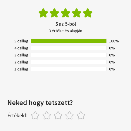
5
az 5-ből
3 értékelés alapján
5 csillag
100%
4 csillag
0%
3 csillag
0%
2 csillag
0%
1 csillag
0%
Neked hogy tetszett?
Értékeld: