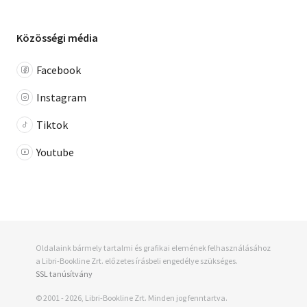
Közösségi média
Facebook
Instagram
Tiktok
Youtube
Oldalaink bármely tartalmi és grafikai elemének felhasználásához
a Libri-Bookline Zrt. előzetes írásbeli engedélye szükséges.
SSL tanúsítvány
© 2001 - 2026, Libri-Bookline Zrt. Minden jog fenntartva.