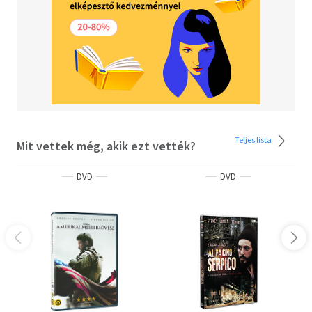
ismereteit kamatoztatva adótanácsokkal látja el a
börtönőröket, és hamarosan az intézmény igazgatójának
irodájába is bejáratos lesz, ahol bepillantást nyerhet
néhány piszkos üzlet részleteibe is.
Andy végtelen türelme és töretlen hite végül meghozza
gyümölcsét. Megcsillan a lehetőség, hogy elhagyhassa a
börtönt... ha nem is a leghivatalosabb formában. Andy
terve briliáns és vakmerő. De végigcsinálja és arra is
gondol, hogy a maga aktakukac módján bosszút álljon
Teljes lista
Mit vettek még, akik ezt vették?
mindenkin, aki ártott neki...
DVD
DVD
Tizenkét éven aluliak számára nem ajánlott - F/2450/J