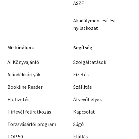
ÁSZF
Akadálymentesítési
nyilatkozat
Mit kínálunk
Segítség
AI Könyvajánló
Szolgáltatások
Ajándékkártyák
Fizetés
Bookline Reader
Szállítás
Előfizetés
Átvevőhelyek
Hírlevél feliratkozás
Kapcsolat
Törzsvásárlói program
Súgó
TOP 50
Elállás