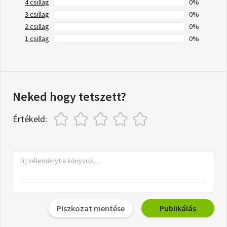
4 csillag
0%
3 csillag
0%
2 csillag
0%
1 csillag
0%
Neked hogy tetszett?
Értékeld:
Piszkozat mentése
Publikálás