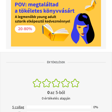
ÉRTÉKELÉSEK
0
az 5-ből
0 értékelés alapján
5 csillag
0%