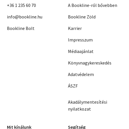
+36 1 235 60 70
A Bookline-ról bővebben
info@bookline.hu
Bookline Zöld
Bookline Bolt
Karrier
Impresszum
Médiaajánlat
Könyvnagykereskedés
Adatvédelem
ÁSZF
Akadálymentesítési
nyilatkozat
Mit kínálunk
Segítség