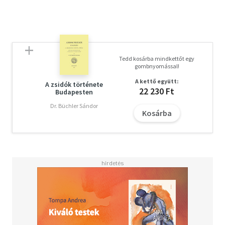
Tedd kosárba mindkettőt egy
gombnyomással!
A kettő együtt:
A zsidók története
22 230 Ft
Budapesten
Dr. Büchler Sándor
Kosárba