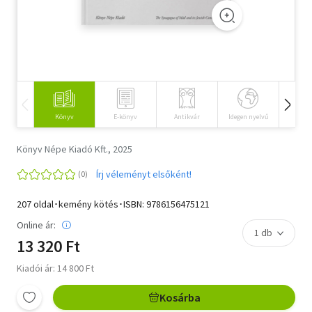
Szótár, nyelvkönyv
Tankönyv, segédkönyv
Társadalomtudomány
Természettudomány
Könyv
E-könyv
Antikvár
Idegen nyelvű
Hangos
Történelem
Könyv Népe Kiadó Kft., 2025
Vallás
Írj véleményt elsőként!
207 oldal･kemény kötés･ISBN:
9786156475121
Online ár:
13 320 Ft
Kiadói ár: 14 800 Ft
Kosárba