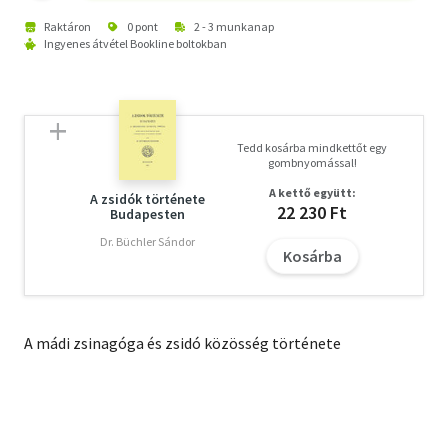
Raktáron
0 pont
2 - 3 munkanap
Ingyenes átvétel Bookline boltokban
Tedd kosárba mindkettőt egy
gombnyomással!
A kettő együtt:
A zsidók története
22 230 Ft
Budapesten
Dr. Büchler Sándor
Kosárba
A mádi zsinagóga és zsidó közösség története