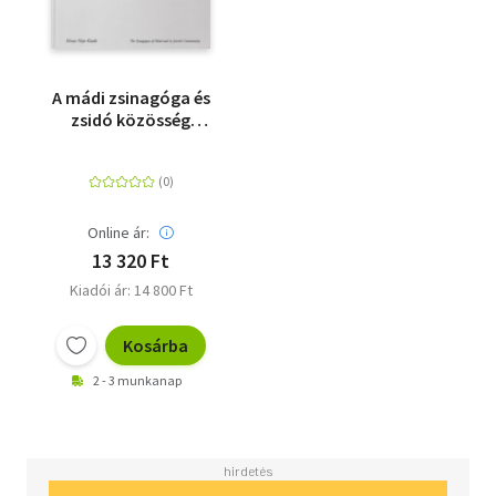
A mádi zsinagóga és
zsidó közösség
története
Online ár:
13 320 Ft
Kiadói ár: 14 800 Ft
Kosárba
2 - 3 munkanap