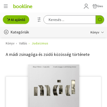
Üres
AI ajánló
Kategóriák
Könyv
Könyv
Vallás
Judaizmus
Életmód, egészség
A mádi zsinagóga és zsidó közösség története
Erotika
Gyermek- és ifjúsági
Hobbi, szabadidő
Irodalom
Művészet
Szakkönyv