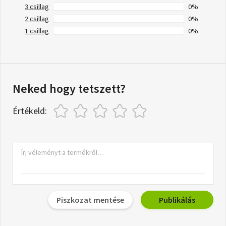
3 csillag
0%
2 csillag
0%
1 csillag
0%
Neked hogy tetszett?
Értékeld:
Piszkozat mentése
Publikálás