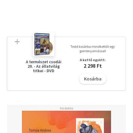
megcsalják párjukat, máshol saját fiókáit megölő
szárcsákkal találkozhatunk. Japánban a varjak autók
segítségével nyitják fel a diót, Ausztráliában pedig
bandákba verődve rabolják el szomszédaik fiókáit. Ez a
nagyszerű sorozat évek hosszú munkájával készült hogy
bemutassa a levegő meghódítóinak csodálatos életét."
Tedd kosárba mindkettőt egy
Korhatár nélkül megtekinthető - F/1615/E
gombnyomással!
A kettő együtt:
A természet csodái
2 298 Ft
20. - Az állatvilág
"A sorozat harmadik DVD-je a párválasztás és szaporodás
titkai - DVD
különleges módjait mutatja be. A DVD-n található
Kosárba
epizódok: • PÁRVÁLASZTÁS • TOJÁSRAKÁS"