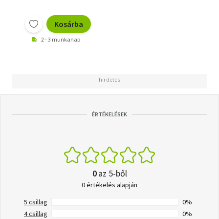
Kosárba
2 - 3 munkanap
ÉRTÉKELÉSEK
0
az 5-ből
0 értékelés alapján
5 csillag
0%
4 csillag
0%