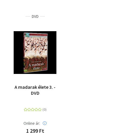
DVD
A madarak élete 3. -
DVD
Online ár:
1 299 Ft