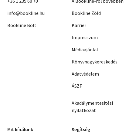
+36 1 235 60 70
A Bookline-ról bővebben
info@bookline.hu
Bookline Zöld
Bookline Bolt
Karrier
Impresszum
Médiaajánlat
Könyvnagykereskedés
Adatvédelem
ÁSZF
Akadálymentesítési
nyilatkozat
Mit kínálunk
Segítség