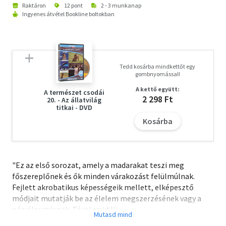
Raktáron
12 pont
2 - 3 munkanap
Ingyenes átvétel Bookline boltokban
Tedd kosárba mindkettőt egy
gombnyomással!
A kettő együtt:
A természet csodái
2 298 Ft
20. - Az állatvilág
titkai - DVD
Kosárba
"Ez az első sorozat, amely a madarakat teszi meg
főszereplőnek és ők minden várakozást felülmúlnak.
Fejlett akrobatikus képességeik mellett, elképesztő
módjait mutatják be az élelem megszerzésének vagy a
párválasztásnak. Távol az idilli
angol kertekben élő rokonaiktól, egyes verebek