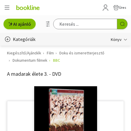
Üres
AI ajánló
Kategóriák
Könyv
Kiegészítő/Ajándék
Film
Doku és ismeretterjesztő
Életmód, egészség
Dokumentum filmek
BBC
Erotika
A madarak élete 3. - DVD
Gyermek- és ifjúsági
Hobbi, szabadidő
Irodalom
Művészet
Szakkönyv