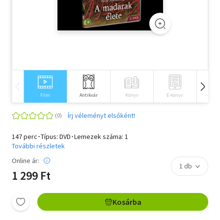
Szótár, nyelvkönyv
Tankönyv, segédkönyv
Társadalomtudomány
Természettudomány
Film
Antikvár
Könyv
E-könyv
Idegen 
Történelem
Írj véleményt elsőként!
Vallás
147 perc･Típus: DVD･Lemezek száma: 1
További részletek
Online ár:
1 299 Ft
Kosárba