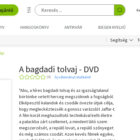
ajánló
R
YV
HANGOSKÖNYV
ANTIKVÁR
IDEGEN NYELVŰ
T
Segítség
ági
A bagdadi tolvaj - DVD
Írj véleményt elsőként!
"Abu, a híres bagdadi tolvaj és az igazságtalanul
börtönbe vetett herceg megszöknek a fogságból.
Elképesztő kalandok és csodák övezte útjuk célja,
hogy megleckéztessék a gonosz varázslót Jaffar-t.
A film korát meghazudtoló technikával kelti életre
a palackba zárt szellemet, a mindent látó szem
megszerzését, a repülő lovat, a repülő szőnyeget
és még számos csodát. Azon kevés filmek egyike,