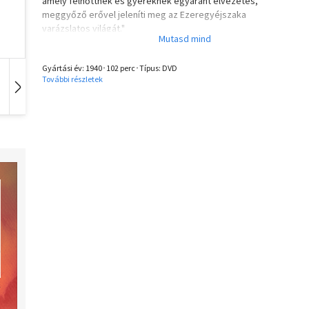
amely felnőttnek és gyereknek egyaránt élvezetes,
meggyőző erővel jeleníti meg az Ezeregyéjszaka
varázslatos világát."
F/1970/J - 12 éven aluliak számára nem ajánlott.
Gyártási év: 1940･102 perc･Típus: DVD
További részletek
Idegen nyelvű
Hangoskönyv
Zene