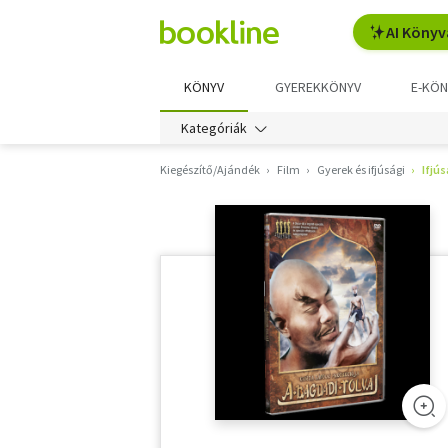
AI Könyv
KÖNYV
GYEREKKÖNYV
E-KÖN
Kategóriák
Kiegészítő/Ajándék
Film
Gyerek és ifjúsági
Ifjús