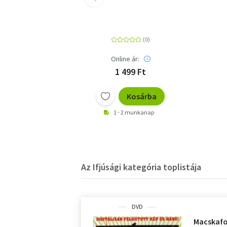
Online ár:
1 499 Ft
Kosárba
1 - 2 munkanap
Az Ifjúsági kategória toplistája
DVD
Macskafo