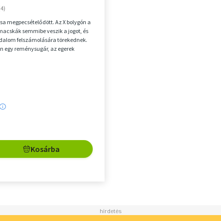
rsa megpecsételődött. Az X bolygón a
acskák semmibe veszik a jogot, és
adalom felszámolására törekednek.
n egy reménysugár, az egerek
alá...
Kosárba