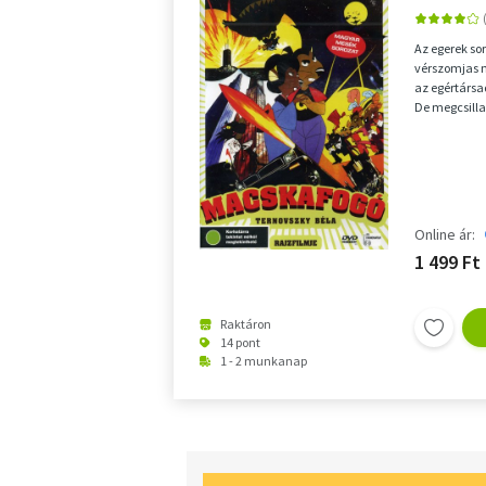
Az egerek so
vérszomjas m
az egértárs
De megcsilla
főtudósa felt
Online ár:
1 499 Ft
Raktáron
14 pont
1 - 2 munkanap