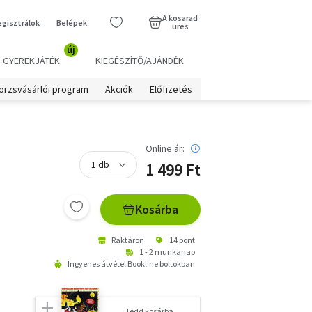
A kosarad
egisztrálok
Belépek
üres
új
GYEREKJÁTÉK
KIEGÉSZÍTŐ/AJÁNDÉK
örzsvásárlói program
Akciók
Előfizetés
Online ár:
1 499 Ft
Kosárba
Raktáron
14 pont
1 - 2 munkanap
Ingyenes átvétel Bookline boltokban
Tedd kosárba