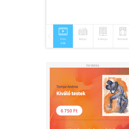
Film
Könyv
E-könyv
Antikvár
3 db