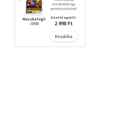
mindkettőt egy
gombnyomással!
A kettő együtt:
Macskafogó
2 998 Ft
- DVD
Kosárba