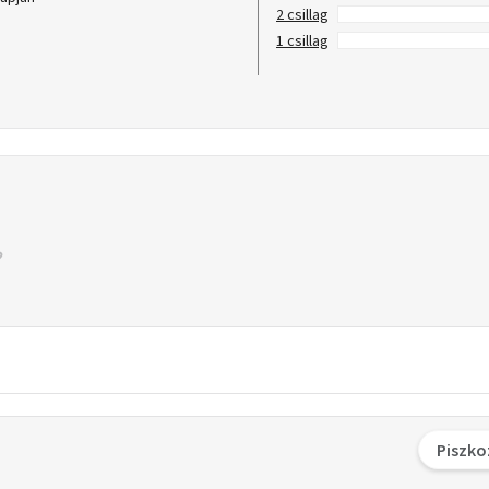
2 csillag
1 csillag
Piszko