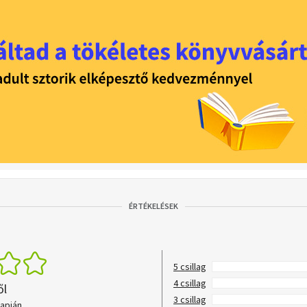
ÉRTÉKELÉSEK
5 csillag
4 csillag
ől
3 csillag
lapján