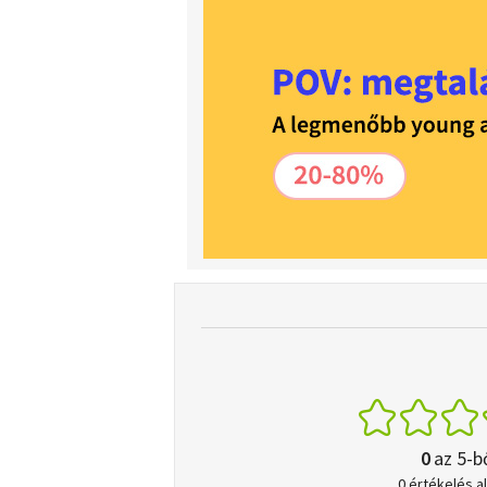
0
az 5-b
0 értékelés a