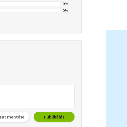
0%
0%
zat mentése
Publikálás