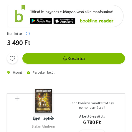
Kiadói ár:
3 490 Ft
Kosárba
0 pont
Perceken belül
Tedd kosárba mindkettőt egy
gombnyomással!
A kettő együtt:
Éjjeli lepkék
6 780 Ft
Stefan Ahnhem