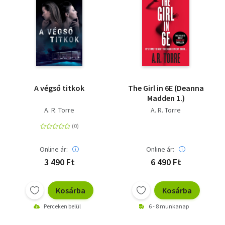
A végső titkok
The ​Girl in 6E (Deanna
Madden 1.)
A. R. Torre
A. R. Torre
Online ár:
Online ár:
3 490 Ft
6 490 Ft
Kosárba
Kosárba
Perceken belül
6 - 8 munkanap