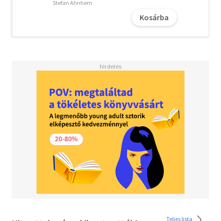
Stefan Ahnhem
A letöltéssel kapcsolatos kérdésekre
itt
találhat választ.
Kosárba
Teljes lista