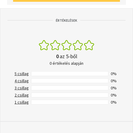
ÉRTÉKELÉSEK
0
az 5-ből
0 értékelés alapján
5 csillag
0%
4 csillag
0%
3 csillag
0%
2 csillag
0%
1 csillag
0%