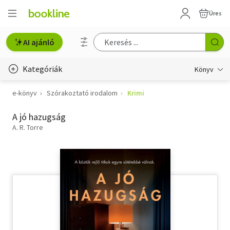
Üres
AI ajánló
Kategóriák
Könyv
e-könyv
Szórakoztató irodalom
Krimi
Életmód, egészség
A jó hazugság
Erotika
A. R. Torre
Gyermek- és ifjúsági
Hobbi, szabadidő
Irodalom
Művészet
Szakkönyv