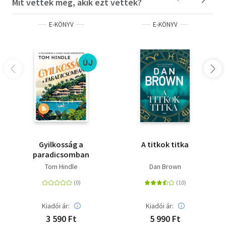
Mit vettek még, akik ezt vették?
E-KÖNYV
E-KÖNYV
ÚJ
Gyilkosság a
A titkok titka
paradicsomban
Tom Hindle
Dan Brown
Kiadói ár:
Kiadói ár:
3 590 Ft
5 990 Ft