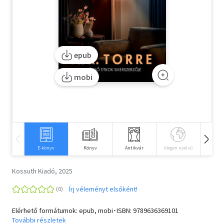
Szótár, nyelvkönyv
Tankönyv, segédkönyv
epub
Társadalomtudomány
mobi
Természettudomány
Történelem
Vallás
E-könyv
Könyv
Antikvár
Idegen nyelvű
Hangos
Kossuth Kiadó, 2025
Írj véleményt elsőként!
Elérhető formátumok: epub, mobi･ISBN:
9789636369101
További részletek