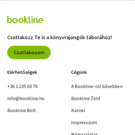
Csatlakozz Te is a könyvrajongók táborához!
Csatlakozom
Elérhetőségek
Cégünk
+36 1 235 60 70
A Bookline-ról bővebben
info@bookline.hu
Bookline Zöld
Bookline Bolt
Karrier
Impresszum
Médiaajánlat