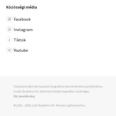
Közösségi média
Facebook
Instagram
Tiktok
Youtube
Oldalaink bármely tartalmi és grafikai elemének felhasználásához
a Libri-Bookline Zrt. előzetes írásbeli engedélye szükséges.
SSL tanúsítvány
© 2001 - 2026, Libri-Bookline Zrt. Minden jog fenntartva.