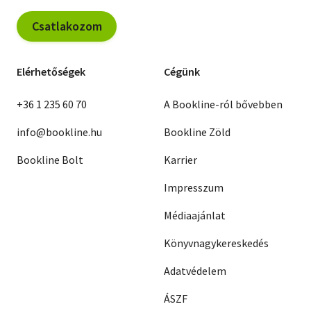
Csatlakozom
Elérhetőségek
Cégünk
+36 1 235 60 70
A Bookline-ról bővebben
info@bookline.hu
Bookline Zöld
Bookline Bolt
Karrier
Impresszum
Médiaajánlat
Könyvnagykereskedés
Adatvédelem
ÁSZF