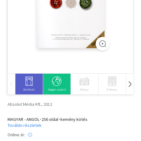
Szótár, nyelvkönyv
Tankönyv, segédkönyv
Társadalomtudomány
Természettudomány
Történelem
Vallás
Antikvár
Idegen nyelvű
Könyv
E-könyv
Hangos
Absolut Média Kft., 2012
MAGYAR - ANGOL･256 oldal･kemény kötés
További részletek
Online ár: