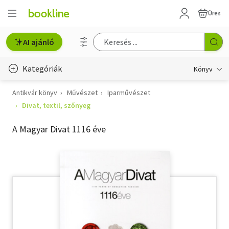
Üres
AI ajánló
Kategóriák
Könyv
Antikvár könyv
Művészet
Iparművészet
Életmód, egészség
Divat, textil, szőnyeg
Erotika
A Magyar Divat 1116 éve
Gyermek- és ifjúsági
Hobbi, szabadidő
Irodalom
Művészet
Szakkönyv