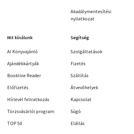
Akadálymentesítési
nyilatkozat
Mit kínálunk
Segítség
AI Könyvajánló
Szolgáltatások
Ajándékkártyák
Fizetés
Bookline Reader
Szállítás
Előfizetés
Átvevőhelyek
Hírlevél feliratkozás
Kapcsolat
Törzsvásárlói program
Súgó
TOP 50
Elállás