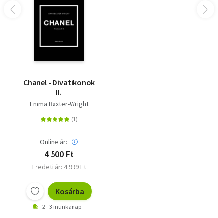
Chanel - Divatikonok
II.
Emma Baxter-Wright
Online ár:
4 500 Ft
Eredeti ár: 4 999 Ft
Kosárba
2 - 3 munkanap