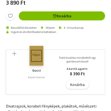
3 890 Ft
Kosárba
Beszállítói készleten
38 pont
4 - 6 munkanap
Ingyenes átvétel Bookline boltokban
Tedd kosárba mindkettőt egy
gombnyomással!
A kettő együtt:
Gucci
8 390 Ft
Karen Homer
Kosárba
Divatrajzok, korabeli fényképek, plakátok, művészeti