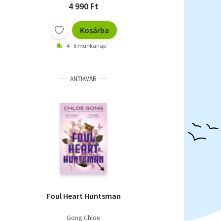
4 990 Ft
Kosárba
4 - 6 munkanap
ANTIKVÁR
Foul Heart Huntsman
Gong Chloe