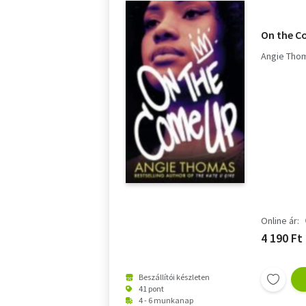
On the C
Angie Tho
Online ár:
4 190 Ft
Beszállítói készleten
41 pont
4 - 6 munkanap