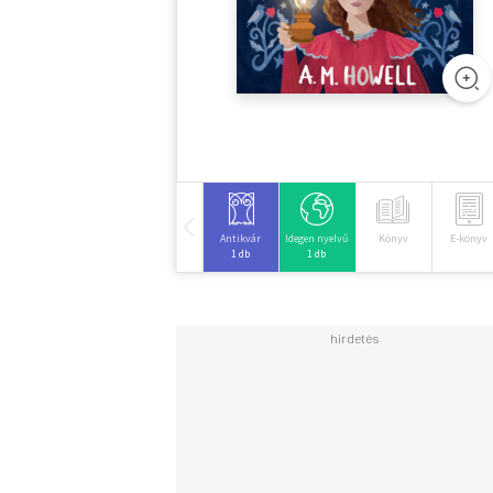
Antikvár
Idegen nyelvű
Könyv
E-könyv
1 db
1 db