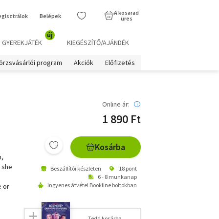
A kosarad
egisztrálok
Belépek
üres
új
GYEREKJÁTÉK
KIEGÉSZÍTŐ/AJÁNDÉK
örzsvásárlói program
Akciók
Előfizetés
Online ár:
1 890 Ft
Kosárba
h,
r she
Beszállítói készleten
18 pont
n
6 - 8 munkanap
Ingyenes átvétel Bookline boltokban
e or
Tedd kosárba