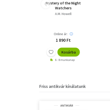
Mystery of the Night
Watchers
A.M. Howell
Online ár:
1 890 Ft
Kosárba
6 - 8 munkanap
Friss antikvár kínálatunk
ANTIKVÁR