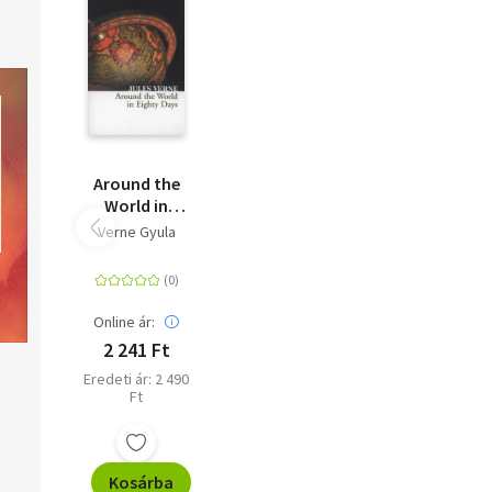
Around the
World in
Eighty Days
Verne Gyula
Online ár:
2 241 Ft
Eredeti ár: 2 490
Ft
Kosárba