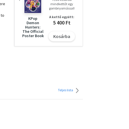
ere
mindkettőt egy
gombnyomással!
 to
A kettő együtt:
KPop
5 400 Ft
Demon
Hunters:
The Official
Poster Book
Kosárba
Teljes lista