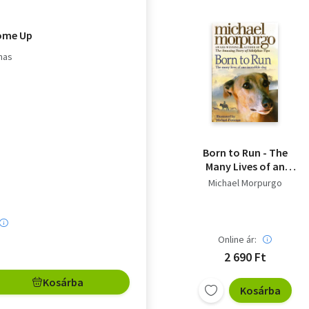
ome Up
mas
Born to Run - The
Many Lives of an
Incredible Dog
Michael Morpurgo
Online ár:
2 690 Ft
Kosárba
Kosárba