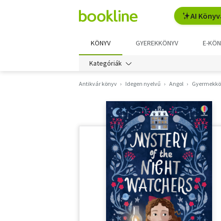
AI Könyv
KÖNYV
GYEREKKÖNYV
E-KÖN
Kategóriák
Antikvár könyv
Idegen nyelvű
Angol
Gyermekkö