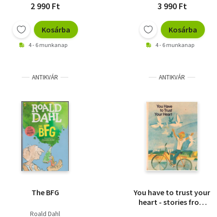
2 990 Ft
3 990 Ft
Kosárba
Kosárba
4 - 6 munkanap
4 - 6 munkanap
ANTIKVÁR
ANTIKVÁR
The BFG
You have to trust your
heart - stories from
Soviet Land
Roald Dahl