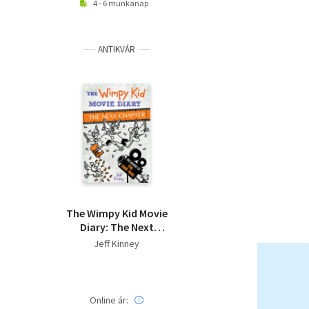
4 - 6 munkanap
ANTIKVÁR
The ​Wimpy Kid Movie
Diary: The Next
Chapter
Jeff Kinney
Online ár: