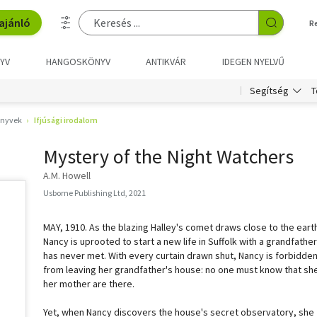
ajánló
R
YV
HANGOSKÖNYV
ANTIKVÁR
IDEGEN NYELVŰ
T
Segítség
nyvek
Ifjúsági irodalom
Mystery of the Night Watchers
A.M. Howell
Usborne Publishing Ltd, 2021
MAY, 1910. As the blazing Halley's comet draws close to the eart
Nancy is uprooted to start a new life in Suffolk with a grandfathe
has never met. With every curtain drawn shut, Nancy is forbidde
from leaving her grandfather's house: no one must know that sh
her mother are there.
Yet, when Nancy discovers the house's secret observatory, she