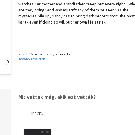
watches her mother and grandfather creep out every night... Wh
are they going? And why mustn't any of them be seen? As the
mysteries pile up, Nancy has to bring dark secrets from the past
light - even if doing so will put her own life at risk.
angol･350 oldal･papír / puha kötés
További részletek
Hangoskönyv
Film
Zene
Mit vettek még, akik ezt vették?
IDEGEN