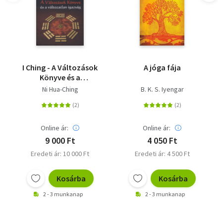
I Ching - A Változások
A jóga fája
Könyve és a
változatlan igazság -
Ni Hua-Ching
B. K. S. Iyengar
2. kiadás
Online ár:
Online ár:
9 000 Ft
4 050 Ft
Eredeti ár: 10 000 Ft
Eredeti ár: 4 500 Ft
Kosárba
Kosárba
2 - 3 munkanap
2 - 3 munkanap