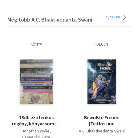
Teljes lista
Még több A.C. Bhaktivedanta Swani
KÖNYV
IDEGEN
15db ezoterikus
Bewußte Freude
regény, könyvcsomag:
(Zeitlos und
A jóslat+ Millió
Unvergleichlich)
Jonathan Wylie
A.C. Bhaktivedanta Swani
rózsaszál+
Csongrádi Kata