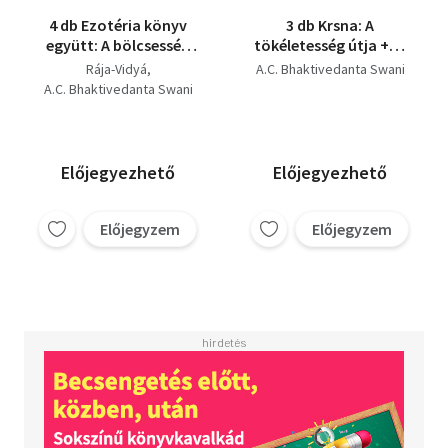
4 db Ezotéria könyv
3 db Krsna: A
együtt: A bölcsesség
tökéletesség útja +Az
királya, Születésen és
önmegvalósítás
Rája-Vidyá
A.C. Bhaktivedanta Swani
halálon túl, A
tudománya + Úton
A.C. Bhaktivedanta Swani
tanítások nektárja,Sri
önmagunk felé
Isopanisad.
Előjegyezhető
Előjegyezhető
Előjegyzem
Előjegyzem