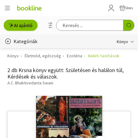
Üres
AI ajánló
Kategóriák
Könyv
Könyv
Életmód, egészség
Ezotéria
Keleti tanítások
Életmód, egészség
2 db Krsna könyv együtt: Születésen és halálon túl,
Erotika
Kérdések és válaszok.
Gyermek- és ifjúsági
A.C. Bhaktivedanta Swani
Hobbi, szabadidő
Irodalom
Művészet
Szakkönyv