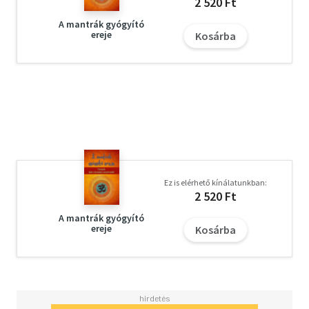
2 520 Ft
A mantrák gyógyító
ereje
Kosárba
Ez is elérhető kínálatunkban:
2 520 Ft
A mantrák gyógyító
ereje
Kosárba