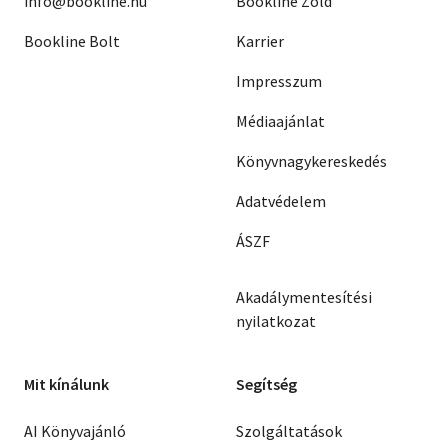
info@bookline.hu
Bookline Zöld
Bookline Bolt
Karrier
Impresszum
Médiaajánlat
Könyvnagykereskedés
Adatvédelem
ÁSZF
Akadálymentesítési
nyilatkozat
Mit kínálunk
Segítség
AI Könyvajánló
Szolgáltatások