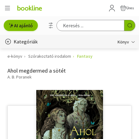
Üres
AI ajánló
Kategóriák
Könyv
e-könyv
Szórakoztató irodalom
Fantasy
Életmód, egészség
Ahol megdermed a sötét
Erotika
A. B. Poranek
Gyermek- és ifjúsági
Hobbi, szabadidő
Irodalom
Művészet
Szakkönyv