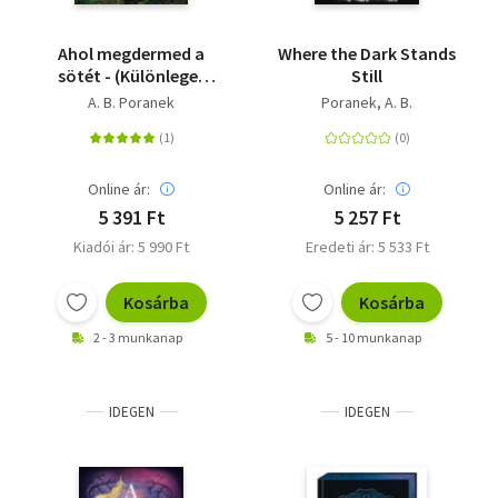
Ahol megdermed a
Where the Dark Stands
sötét - (Különleges
Still
kiadás)
A. B. Poranek
Poranek, A. B.
Online ár:
Online ár:
5 391 Ft
5 257 Ft
Kiadói ár: 5 990 Ft
Eredeti ár: 5 533 Ft
Kosárba
Kosárba
2 - 3 munkanap
5 - 10 munkanap
IDEGEN
IDEGEN