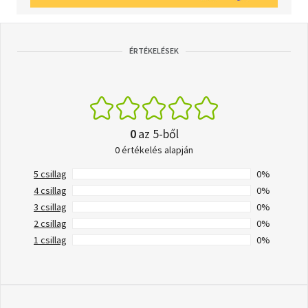
ÉRTÉKELÉSEK
0
az 5-ből
0 értékelés alapján
5 csillag
0%
4 csillag
0%
3 csillag
0%
2 csillag
0%
1 csillag
0%