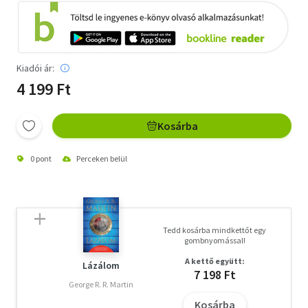
Kiadói ár:
4 199 Ft
Kosárba
0 pont
Perceken belül
Tedd kosárba mindkettőt egy
gombnyomással!
A kettő együtt:
Lázálom
7 198 Ft
George R. R. Martin
Kosárba