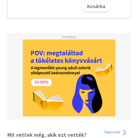
néznie a múltja szellemeivel. Mert valami ébredezik az
Kosárba
erdőben, valami halálos és könyörtelen, amely még a
leszyt is megrémíti... És csak úgy győzhetik le, ha Liska
megtanulja elfogadni a benne rejlő mágiát, amitől mindig
is szabadulni próbált. Az An Enchantment of Ravens -
Hollók varázslata és a House of Salt and Sorrows - Só és
bánat háza rajongóinak Sötét, ellenállhatatlan és
gótikus. - Kirkus Reviews#
A letöltéssel kapcsolatos kérdésekre
itt
találhat választ.
Teljes lista
Mit vettek még, akik ezt vették?