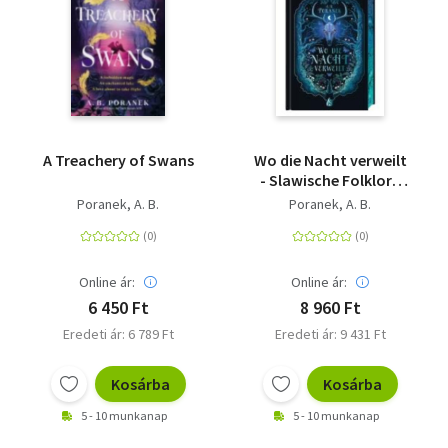
A Treachery of Swans
Wo die Nacht verweilt
- Slawische Folklore
trifft auf romantische
Poranek, A. B.
Poranek, A. B.
Fantasy - der NYT-
Bestseller jetzt auf
Deutsch mit
wunderschönem
Online ár:
Online ár:
Farbschnitt!
6 450 Ft
8 960 Ft
Eredeti ár: 6 789 Ft
Eredeti ár: 9 431 Ft
Kosárba
Kosárba
5 - 10 munkanap
5 - 10 munkanap