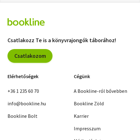
Csatlakozz Te is a könyvrajongók táborához!
Csatlakozom
Elérhetőségek
Cégünk
+36 1 235 60 70
A Bookline-ról bővebben
info@bookline.hu
Bookline Zöld
Bookline Bolt
Karrier
Impresszum