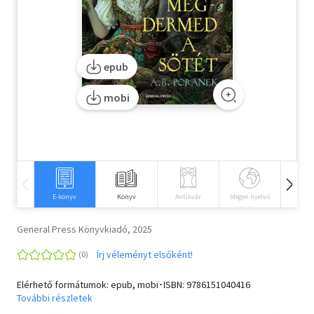
Szótár, nyelvkönyv
Tankönyv, segédkönyv
epub
Társadalomtudomány
mobi
Természettudomány
Történelem
Vallás
E-könyv
Könyv
Antikvár
Idegen nyelvű
Hangos
General Press Könyvkiadó, 2025
Írj véleményt elsőként!
Elérhető formátumok: epub, mobi･ISBN:
9786151040416
További részletek