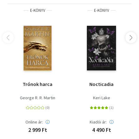
E-KÖNYV
E-KÖNYV
Trónok harca
Nocticadia
George R. R. Martin
Keri Lake
Online ár:
Kiadói ár:
2 999 Ft
4 490 Ft