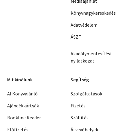
Médiaajánlat
Könyvnagykereskedés
Adatvédelem
ÁSZF
Akadálymentesítési
nyilatkozat
Mit kínálunk
Segítség
AI Könyvajánló
Szolgáltatások
Ajándékkártyák
Fizetés
Bookline Reader
Szállítás
Előfizetés
Átvevőhelyek