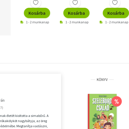
Kosárba
Kosárba
Kosárba
1 - 2 munkanap
1 - 2 munkanap
1 - 2 munkanap
KÖNYV
ván
%
nak életét kioltotta a simabőrű. A
rókakölyköt nagybátyja, az öreg
védelmébe. Megtanítja vadászni,