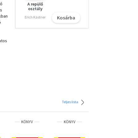
 ő
A repülő
osztály
és
kban
Kosárba
Erich Kästner
ó
atos
őben
 a
és
t
Teljes lista
an.
KÖNYV
KÖNYV
KÖNYV
s