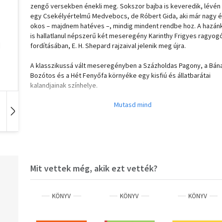
zengő versekben énekli meg. Sokszor bajba is keveredik, lévén
egy Csekélyértelmű Medvebocs, de Róbert Gida, aki már nagy 
okos – majdnem hatéves –, mindig mindent rendbe hoz. A hazán
is hallatlanul népszerű két meseregény Karinthy Frigyes ragyog
fordításában, E. H. Shepard rajzaival jelenik meg újra.
A klasszikussá vált meseregényben a Százholdas Pagony, a Bán
Bozótos és a Hét Fenyőfa környéke egy kisfiú és állatbarátai
kalandjainak színhelye.
Micimackó az erdőben él, saját kuckójában. Ugyanebben az erd
lakik a fontoskodó Nyuszi, a tudálékos Bagoly, a félénk Malacka,
Hangoskönyv
Film
Zene
sértődős Füles, a vidám, ugrálós Tigris, Kanga, a kengurumama 
kicsinye Zsebibaba, és persze Micimackó legjobb barátja: Róber
Gida. Ebben a mesebeli erdőben mindennap történik valami
mulatságos és izgalmas esemény…
Mit vettek még, akik ezt vették?
Milne filozófikus, ám egyben naiv prózája híven tolmácsolja a
gyermeki világlátást, stílusa gazdag groteszk nyelvi fordulatokb
Karinthy Frigyes kongeniális fordításában élvezhetik a magyar
KÖNYV
KÖNYV
KÖNYV
olvasók – nemcsak a kicsinyek, hanem a felnőttek is, egy mély é
játékos lélek tükrét fedezve föl bennük.