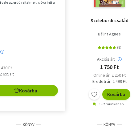
vele az erdő rejtelmeit, s óva inti a
Szeleburdi család
Bálint Ágnes
Akciós ár:
1 750 Ft
2 430 Ft
 2 699 Ft
Online ár: 2 250 Ft
Eredeti ár: 2 499 Ft
Kosárba
Kosárba
1 - 2 munkanap
KÖNYV
KÖNYV