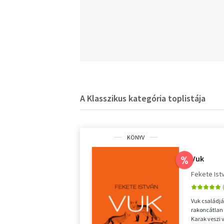
A Klasszikus kategória toplistája
KÖNYV
Vuk
%
Fekete Ist
Vuk családjá
rakoncátlan 
Karak veszi 