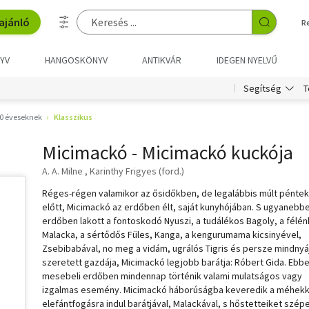
ajánló
R
YV
HANGOSKÖNYV
ANTIKVÁR
IDEGEN NYELVŰ
T
Segítség
0 éveseknek
Klasszikus
Micimackó - Micimackó kuckója
A. A. Milne
Karinthy Frigyes (ford.)
Réges-régen valamikor az ősidőkben, de legalábbis múlt péntek
előtt, Micimackó az erdőben élt, saját kunyhójában. S ugyanebb
erdőben lakott a fontoskodó Nyuszi, a tudálékos Bagoly, a félén
Malacka, a sértődős Füles, Kanga, a kengurumama kicsinyével,
Zsebibabával, no meg a vidám, ugrálós Tigris és persze mindnyá
szeretett gazdája, Micimackó legjobb barátja: Róbert Gida. Ebbe
mesebeli erdőben mindennap történik valami mulatságos vagy
izgalmas esemény. Micimackó háborúságba keveredik a méhekk
elefántfogásra indul barátjával, Malackával, s hőstetteiket szép