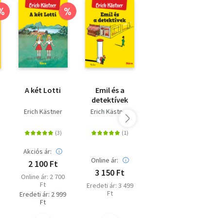
%
%
A két Lotti
Emil és a
Misi Mókus
detektívek
kalandjai
Erich Kästner
Erich Kästner
Tersánszky
Józsi Jenő
Akciós ár:
Online ár:
Online ár:
2 100 Ft
3 150 Ft
4 230 Ft
Online ár: 2 700
Ft
Eredeti ár: 3 499
Eredeti ár: 4 700
Ft
Ft
Eredeti ár: 2 999
Ft