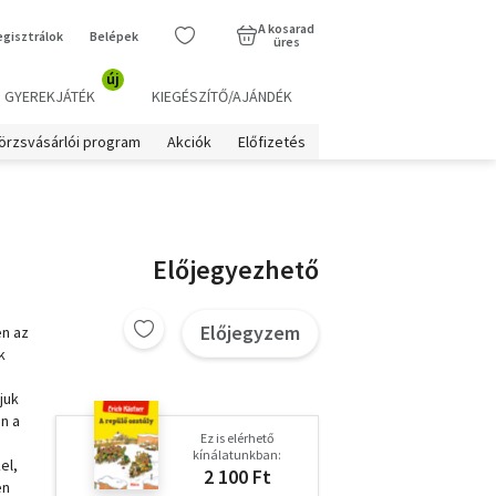
A kosarad
egisztrálok
Belépek
üres
új
GYEREKJÁTÉK
KIEGÉSZÍTŐ/AJÁNDÉK
örzsvásárlói program
Akciók
Előfizetés
Előjegyezhető
Előjegyzem
en az
k
juk
n a
Ez is elérhető
kínálatunkban:
el,
2 100 Ft
en