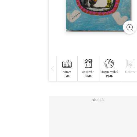
Könyv
Antikvár
Idegen nyelvű
E-könyv
1 db
34 db
19 db