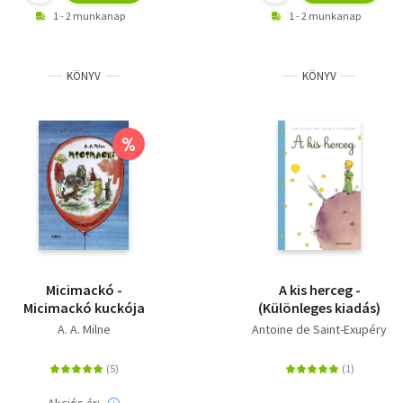
1 - 2 munkanap
1 - 2 munkanap
KÖNYV
KÖNYV
%
Micimackó -
A kis herceg -
Micimackó kuckója
(Különleges kiadás)
A. A. Milne
Antoine de Saint-Exupéry
Akciós ár: