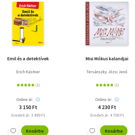
Emil és a detektívek
Misi Mókus kalandjai
Erich Kästner
Tersánszky Józsi Jenő
Online ár:
Online ár:
3 150 Ft
4 230 Ft
Eredeti ár: 3 499 Ft
Eredeti ár: 4 700 Ft
Kosárba
Kosárba