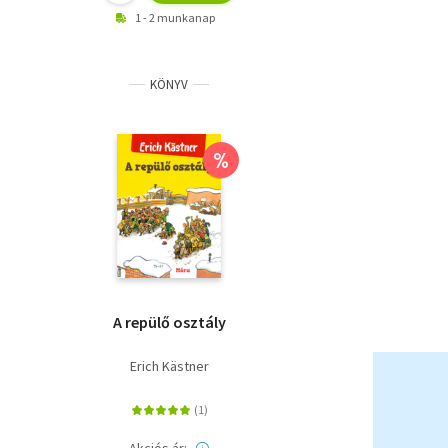
1 - 2 munkanap
KÖNYV
%
A repülő osztály
Erich Kästner
Akciós ár: