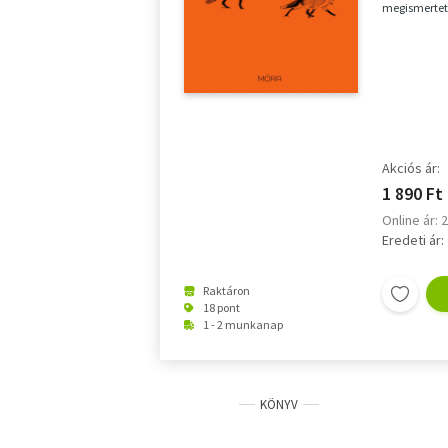
megismerteti 
rá leselked...
Akciós ár:
1 890 Ft
Online ár: 
Eredeti ár:
Raktáron
18 pont
1 - 2 munkanap
KÖNYV