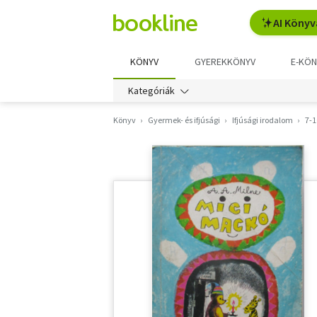
AI Könyv
KÖNYV
GYEREKKÖNYV
E-KÖN
Kategóriák
Könyv
Gyermek- és ifjúsági
Ifjúsági irodalom
7-1