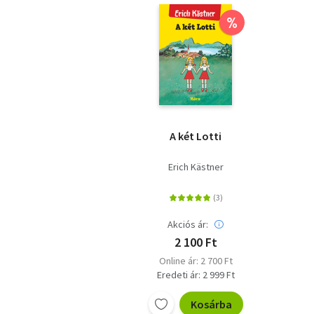
%
A két Lotti
Erich Kästner
Akciós ár:
2 100 Ft
Online ár: 2 700 Ft
Eredeti ár: 2 999 Ft
Kosárba