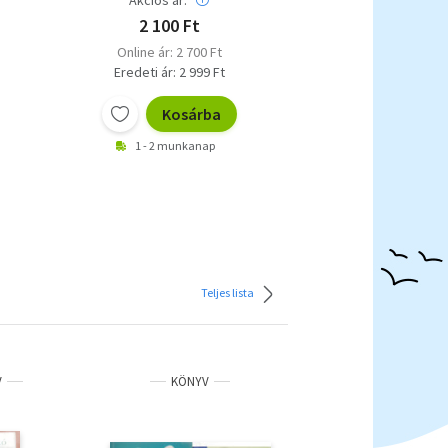
2 100 Ft
Online ár: 2 700 Ft
Eredeti ár: 2 999 Ft
Kosárba
1 - 2 munkanap
Teljes lista
V
KÖNYV
IDEGEN