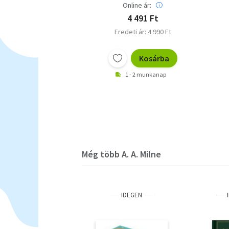
Online ár:
4 491 Ft
Eredeti ár: 4 990 Ft
Kosárba
1 - 2 munkanap
Még több A. A. Milne
IDEGEN