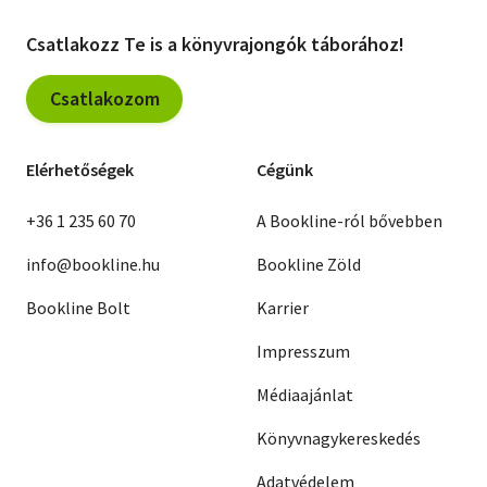
Csatlakozz Te is a könyvrajongók táborához!
Csatlakozom
Elérhetőségek
Cégünk
+36 1 235 60 70
A Bookline-ról bővebben
info@bookline.hu
Bookline Zöld
Bookline Bolt
Karrier
Impresszum
Médiaajánlat
Könyvnagykereskedés
Adatvédelem