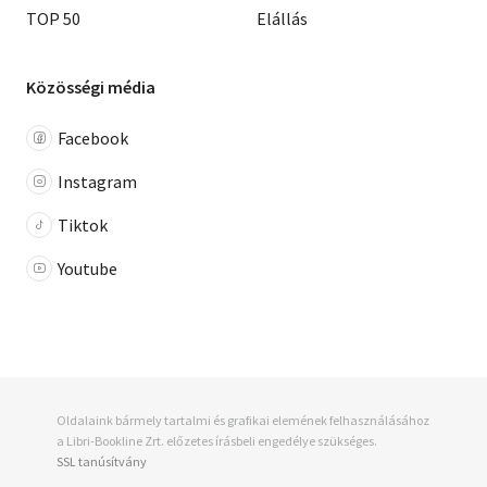
TOP 50
Elállás
Közösségi média
Facebook
Instagram
Tiktok
Youtube
Oldalaink bármely tartalmi és grafikai elemének felhasználásához
a Libri-Bookline Zrt. előzetes írásbeli engedélye szükséges.
SSL tanúsítvány