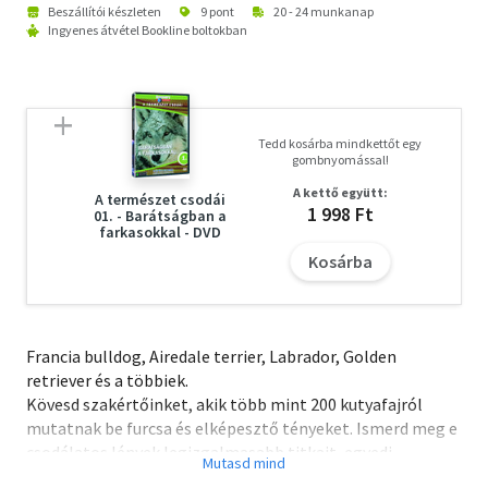
Beszállítói készleten
9 pont
20 - 24 munkanap
Ingyenes átvétel Bookline boltokban
Tedd kosárba mindkettőt egy
gombnyomással!
A kettő együtt:
A természet csodái
1 998 Ft
01. - Barátságban a
farkasokkal - DVD
Kosárba
Francia bulldog, Airedale terrier, Labrador, Golden
retriever és a többiek.
Kövesd szakértőinket, akik több mint 200 kutyafajról
mutatnak be furcsa és elképesztő tényeket. Ismerd meg e
csodálatos lények legizgalmasabb titkait, egyedi
viselkedésüket, genetikus történetüket és még sok más