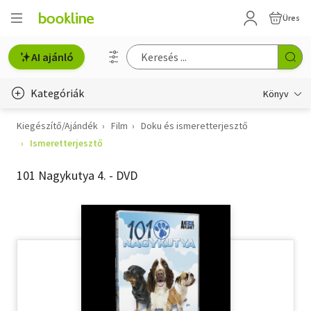
Üres
AI ajánló
Kategóriák
Könyv
Kiegészítő/Ajándék
Film
Doku és ismeretterjesztő
Életmód, egészség
Ismeretterjesztő
Erotika
101 Nagykutya 4. - DVD
Gyermek- és ifjúsági
Hobbi, szabadidő
Irodalom
Művészet
Szakkönyv