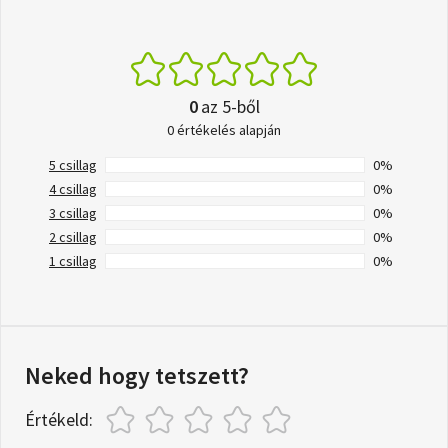
0
az 5-ből
0 értékelés alapján
5 csillag
0%
4 csillag
0%
3 csillag
0%
2 csillag
0%
1 csillag
0%
Neked hogy tetszett?
Értékeld: