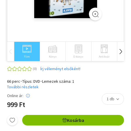
Szótár, nyelvkönyv
Tankönyv, segédkönyv
Társadalomtudomány
Természettudomány
Film
Könyv
E-könyv
Antikvár
Idegen 
Történelem
Írj véleményt elsőként!
Vallás
66 perc･Típus: DVD･Lemezek száma: 1
További részletek
Online ár:
999 Ft
Kosárba