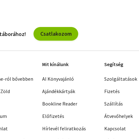
Csatlakozom
 táborához!
Mit kínálunk
Segítség
ne-ról bővebben
AI Könyvajánló
Szolgáltatások
 Zöld
Ajándékkártyák
Fizetés
Bookline Reader
Szállítás
zum
Előfizetés
Átvevőhelyek
nlat
Hírlevél feliratkozás
Kapcsolat