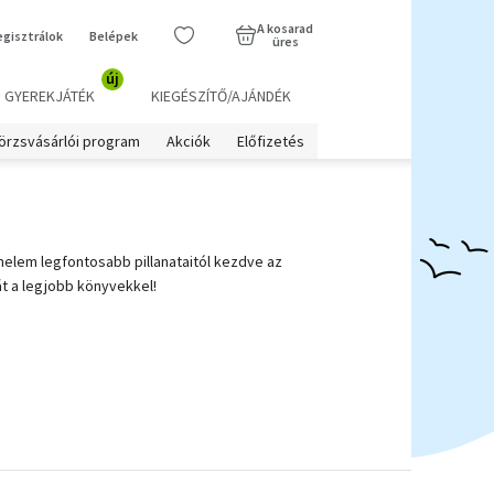
A kosarad
egisztrálok
Belépek
üres
új
GYEREKJÁTÉK
KIEGÉSZÍTŐ/AJÁNDÉK
örzsvásárlói program
Akciók
Előfizetés
elem legfontosabb pillanataitól kezdve az
t a legjobb könyvekkel!