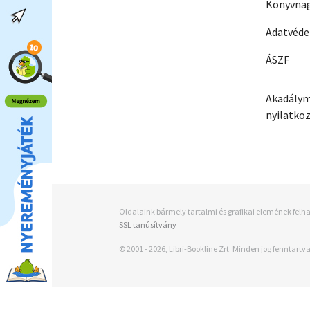
Könyvnag
Adatvéd
ÁSZF
Akadálym
nyilatko
Oldalaink bármely tartalmi és grafikai elemének felha
SSL tanúsítvány
© 2001 - 2026, Libri-Bookline Zrt. Minden jog fenntartva