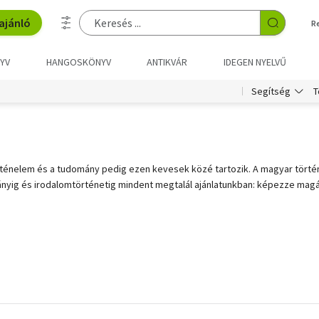
ajánló
R
YV
HANGOSKÖNYV
ANTIKVÁR
IDEGEN NYELVŰ
T
Segítség
rténelem és a tudomány pedig ezen kevesek közé tartozik. A magyar történ
yig és irodalomtörténetig mindent megtalál ajánlatunkban: képezze magá