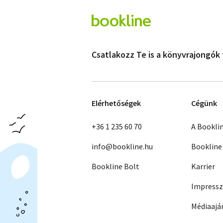
Csatlakozz Te is a könyvrajongók
Elérhetőségek
Cégünk
+36 1 235 60 70
A Bookli
info@bookline.hu
Bookline
Bookline Bolt
Karrier
Impress
Médiaajá