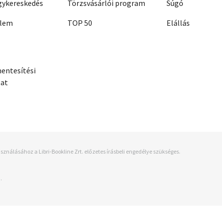
ykereskedés
Törzsvásárlói program
Súgó
elem
TOP 50
Elállás
entesítési
zat
sználásához a Libri-Bookline Zrt. előzetes írásbeli engedélye szükséges.
.