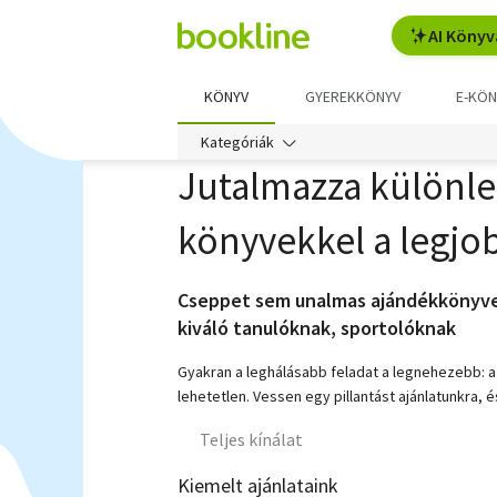
AI Könyv
KÖNYV
GYEREKKÖNYV
E-KÖN
Kategóriák
Jutalmazza különl
könyvekkel a legjo
Cseppet sem unalmas ajándékkönyv
kiváló tanulóknak, sportolóknak
Gyakran a leghálásabb feladat a legnehezebb: a
lehetetlen. Vessen egy pillantást ajánlatunkra,
Teljes kínálat
Kiemelt ajánlataink