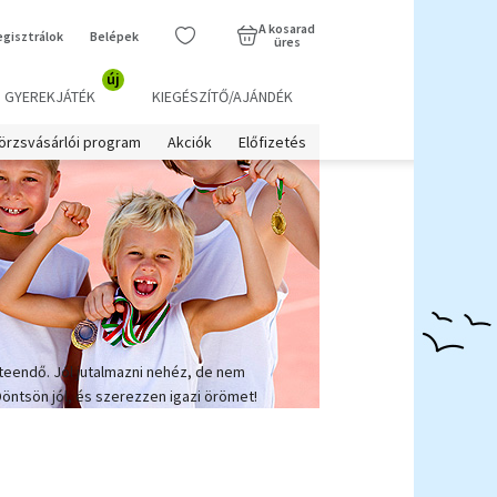
A kosarad
egisztrálok
Belépek
üres
új
GYEREKJÁTÉK
KIEGÉSZÍTŐ/AJÁNDÉK
örzsvásárlói program
Akciók
Előfizetés
teendő. Jól jutalmazni nehéz, de nem
Döntsön jól, és szerezzen igazi örömet!