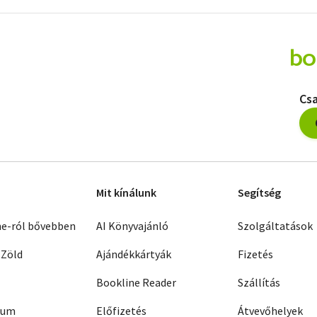
A Kossuth
Kiadó
yai
kiadványai
Csa
Mit kínálunk
Segítség
ne-ról bővebben
AI Könyvajánló
Szolgáltatások
 Zöld
Ajándékkártyák
Fizetés
Bookline Reader
Szállítás
zum
Előfizetés
Átvevőhelyek