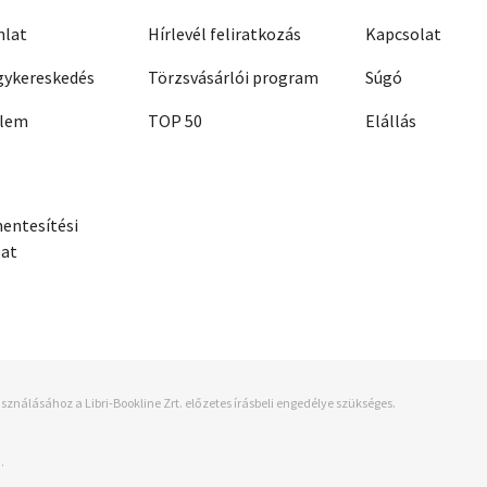
nlat
Hírlevél feliratkozás
Kapcsolat
ykereskedés
Törzsvásárlói program
Súgó
elem
TOP 50
Elállás
entesítési
zat
sználásához a Libri-Bookline Zrt. előzetes írásbeli engedélye szükséges.
.