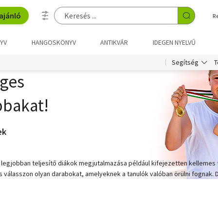
ajánló
R
YV
HANGOSKÖNYV
ANTIKVÁR
IDEGEN NYELVŰ
T
Segítség
eges
bbakat!
ek
 legjobban teljesítő diákok megjutalmazása például kifejezetten kellemes 
 és válasszon olyan darabokat, amelyeknek a tanulók valóban örülni fognak. 