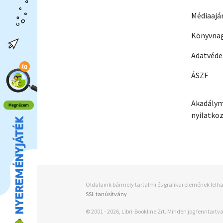
Médiaajá
Könyvnag
Adatvéd
ÁSZF
Akadálym
nyilatko
Oldalaink bármely tartalmi és grafikai elemének felha
SSL tanúsítvány
© 2001 - 2026, Libri-Bookline Zrt. Minden jog fenntartva