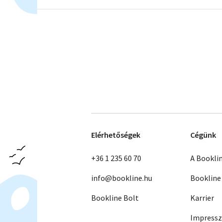
Nemzeti
A Scolar
Tankönyvkiadó
Kiadó
kiadványai
kiadván
Elérhetőségek
Cégünk
+36 1 235 60 70
A Bookli
info@bookline.hu
Bookline
Bookline Bolt
Karrier
Impress