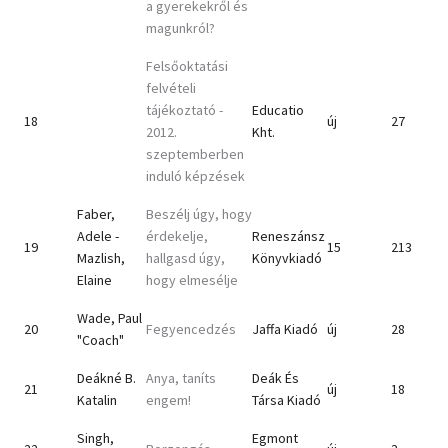
a gyerekekről és
magunkról?
Felsőoktatási
felvételi
tájékoztató -
Educatio
18
új
27
2012.
Kht.
szeptemberben
induló képzések
Faber,
Beszélj úgy, hogy
Adele -
érdekelje,
Reneszánsz
19
15
213
Mazlish,
hallgasd úgy,
Könyvkiadó
Elaine
hogy elmesélje
Wade, Paul
20
Fegyencedzés
Jaffa Kiadó
új
28
"Coach"
Deákné B.
Anya, taníts
Deák És
21
új
18
Katalin
engem!
Társa Kiadó
Singh,
Egmont