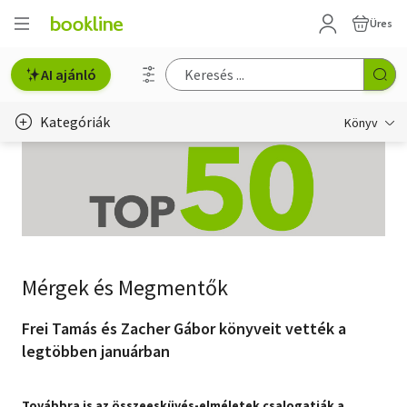
Üres
AI ajánló
Kategóriák
Könyv
Életmód, egészség
Erotika
Gyermek- és ifjúsági
Mérgek és Megmentők
Hobbi, szabadidő
Irodalom
Frei Tamás és Zacher Gábor könyveit vették a
legtöbben januárban
Művészet
Szakkönyv
Továbbra is az összeesküvés-elméletek csalogatják a