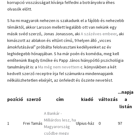
korrupció visszásságait kívánja felfedni a botrányokra éhes
olvasók előtt.
S ha mi magyarok nehezen is szakadunk el a fájóbb és nehezebb
témáktól, akkor Larsson mellett legalább ott van nekünk egy
másik svéd szerző, Jonas Jonasson, aki
A százéves embeer
, aki
kimászott az ablakon és eltűnt című, 9 helyen álló „vicces
ámokfutásával” próbálta felolvasztani kedélyeinket az év
leghidegebb hónapjában. S ha már poén és komédia, meg kell
említenünk Bagdy Emőke és Papp János hiánypótló pszichológia
tanulmányát is: a
Ma még nem nevettem
c. könyvükben a két
kedvelt szerző receptre írja fel számunkra mindennapjaink
nélkülözhetetlen elixírjét, az önfeledt és őszinte nevetést.
...napja
pozíció
szerző
cím
kiadó
változás
a
listán
A Bankár -
Milliárdos lesz, ha
1
Frei Tamás
Ulpius-ház
0
97
Magyarország
csődbe megy