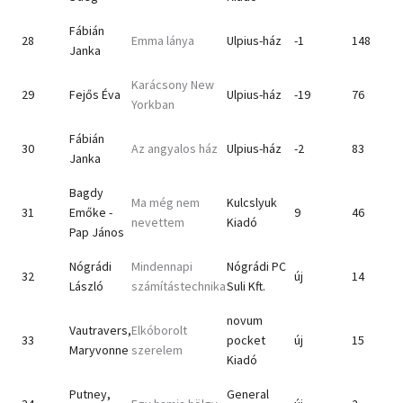
Fábián
28
Emma lánya
Ulpius-ház
-1
148
Janka
Karácsony New
29
Fejős Éva
Ulpius-ház
-19
76
Yorkban
Fábián
30
Az angyalos ház
Ulpius-ház
-2
83
Janka
Bagdy
Ma még nem
Kulcslyuk
31
Emőke -
9
46
nevettem
Kiadó
Pap János
Nógrádi
Mindennapi
Nógrádi PC
32
új
14
László
számítástechnika
Suli Kft.
novum
Vautravers,
Elkóborolt
33
pocket
új
15
Maryvonne
szerelem
Kiadó
Putney,
General