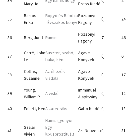
34
Egy hamis hölgy
új
2
Mary Jo
Press Kiadó
Bartos
Bogyó és Babóca
Pozsonyi
35
új
24
Erika
- Évszakos könyv
Pagony
Pozsonyi
36
Berg Judit
Rumini
7
46
Pagony
Carré, John
Suszter, szabó,
Agave
37
új
6
Le
baka, kém
Könyvek
Collins,
Az éhezők
Agave
38
új
17
Suzanne
viadala
Könyvek
Young,
Immanuel
39
A viskó
új
12
William P.
Alapítvány
40
Follett, Ken
A katedrális
Gabo Kiadó
új
18
Hamis gyönyör -
Szalai
Egy
41
Art Nouveau
új
31
Vivien
luxusprostituált