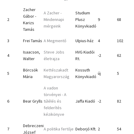
Zacher
A Zacher -
Studium
Gábor -
2
Mindennapi
Plusz
9
68
Karizs
mérgeink
Könyvkiadó
Tamás
3
Frei Tamás
A Megmentő
Ulpius-ház
4
102
Isaacson,
Steve Jobs
HVG Kiadói
4
-2
62
Walter
életrajza
Rt.
Börcsök
Kettészakadt
Kossuth
5
új
5
Mária
Magyarország
Könyvkiadó
A vadon
törvényei - A
6
Bear Grylls
túlélés és
Jaffa Kiadó
-2
82
felderítés
kézikönyve
Debreczeni
7
A politika fertője
Deborjó Kft.
2
54
József