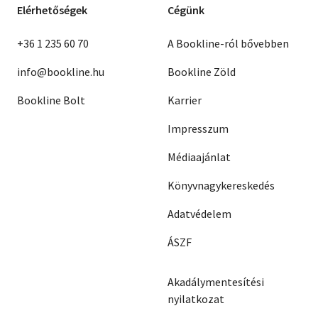
Elérhetőségek
Cégünk
+36 1 235 60 70
A Bookline-ról bővebben
info@bookline.hu
Bookline Zöld
Bookline Bolt
Karrier
Impresszum
Médiaajánlat
Könyvnagykereskedés
Adatvédelem
ÁSZF
Akadálymentesítési
nyilatkozat