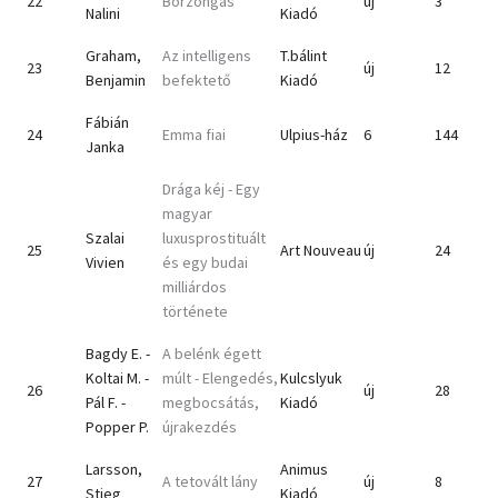
22
Borzongás
új
3
Nalini
Kiadó
Graham,
Az intelligens
T.bálint
23
új
12
Benjamin
befektető
Kiadó
Fábián
24
Emma fiai
Ulpius-ház
6
144
Janka
Drága kéj - Egy
magyar
Szalai
luxusprostituált
25
Art Nouveau
új
24
Vivien
és egy budai
milliárdos
története
Bagdy E. -
A belénk égett
Koltai M. -
múlt - Elengedés,
Kulcslyuk
26
új
28
Pál F. -
megbocsátás,
Kiadó
Popper P.
újrakezdés
Larsson,
Animus
27
A tetovált lány
új
8
Stieg
Kiadó