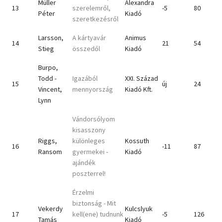
Müller
Alexandra
13
szerelemről,
-5
80
Péter
Kiadó
szeretkezésről
Larsson,
A kártyavár
Animus
14
21
54
Stieg
összedől
Kiadó
Burpo,
Todd -
Igazából
XXI. Század
15
új
24
Vincent,
mennyország
Kiadó Kft.
Lynn
Vándorsólyom
kisasszony
Riggs,
különleges
Kossuth
16
-11
87
Ransom
gyermekei -
Kiadó
ajándék
poszterrel!
Érzelmi
biztonság - Mit
Vekerdy
Kulcslyuk
17
kell(ene) tudnunk
-5
126
Tamás
Kiadó