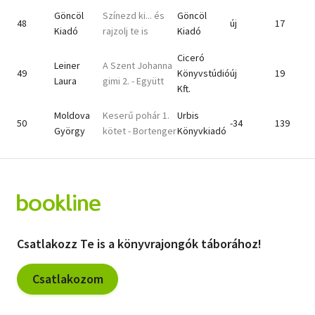
Göncöl
Színezd ki... és
Göncöl
48
új
17
Kiadó
rajzolj te is
Kiadó
Ciceró
Leiner
A Szent Johanna
49
Könyvstúdió
új
19
Laura
gimi 2. - Együtt
Kft.
Moldova
Keserű pohár 1.
Urbis
50
-34
139
György
kötet - Bortenger
Könyvkiadó
Csatlakozz Te is a könyvrajongók táborához!
Csatlakozom