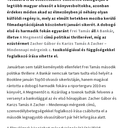
legtöbb magyar olvasót a könyvesboltokba, azonban
Szótár, nyelvkönyv
érdekes módon akad az élmezőnyben jó néhány olyan
külföldi regény is, mely az elmúlt hetekben moziba kerülő
Tankönyv, segédkönyv
filmadaptációjának köszönheti januári sikerét. A dobogó
első és harmadik fokán egyaránt
Frei Tamás
áll
A Bankár
,
Társadalomtudomány
illetve
A Megmentő
című politikai thrillerével, míg az
ezüstérmet
Zacher Gábor és Karizs Tamás A Zacher –
Természettudomány
Mindennapi mérgeink c.
toxikológiával és függőségekkel
foglalkozó írása vihette el.
Történelem
Januárban sem talált keményebb ellenfelet Frei Tamás második
Vallás
politikai thrillere: A Bankár nemcsak tartani tudta első helyét a
Bookline januári Top50 olvasói sikerlistáján, hanem magával
rántotta a dobogó harmadik fokára a riporterguru 2010-es
könyvét, A Megmentőt is. Kizárólag a toxinok tudták felvenni a
versenyt a bankvilággal az év első hónapjában: Zacher Gábor és
Karizs Tamás A Zacher – Mindennapi mérgeink című,
szenvedélybetegségekkel foglalkozó írása csábította el a
második legnagyobb olvasótábort pár hét leforgása alatt.
A filmvilágnak köszönheti másodvirágzását két külföldi