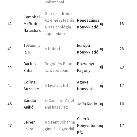
vallomásai
Gap-szindróma -
Campbell-
Az emésztés és
Reneszánsz
42
McBride,
új
18
a pszichológia
Könyvkiadó
Natasha dr.
kapcsolata
Tolkien, J.
Európa
43
A Hobbit
új
28
R. R.
Könyvkiadó
Bartos
Bogyó és Babóca
Pozsonyi
44
új
23
Erika
az óvodában
Pagony
Collins,
Agave
45
A kiválasztott
új
17
Suzanne
Könyvek
Sándor
El Camino - Az út,
46
Jaffa Kiadó
új
16
Anikó
ami hazavisz
Ciceró
Leiner
A Szent Johanna
47
Könyvstúdió
új
17
Laura
gimi 3. - Egyedül
Kft.