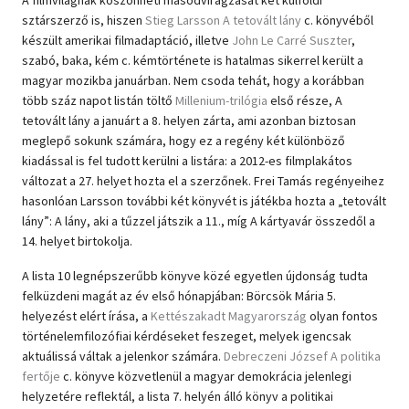
sztárszerző is, hiszen
Stieg Larsson A tetovált lány
c. könyvéből
készült amerikai filmadaptáció, illetve
John Le Carré Suszter
,
szabó, baka, kém c. kémtörténete is hatalmas sikerrel került a
magyar mozikba januárban. Nem csoda tehát, hogy a korábban
több száz napot listán töltő
Millenium-trilógia
első része, A
tetovált lány a januárt a 8. helyen zárta, ami azonban biztosan
meglepő sokunk számára, hogy ez a regény két különböző
kiadással is fel tudott kerülni a listára: a 2012-es filmplakátos
változat a 27. helyet hozta el a szerzőnek. Frei Tamás regényeihez
hasonlóan Larsson további két könyvét is játékba hozta a „tetovált
lány”: A lány, aki a tűzzel játszik a 11., míg A kártyavár összedől a
14. helyet birtokolja.
A lista 10 legnépszerűbb könyve közé egyetlen újdonság tudta
felküzdeni magát az év első hónapjában: Börcsök Mária 5.
helyezést elért írása, a
Kettészakadt Magyarország
olyan fontos
történelemfilozófiai kérdéseket feszeget, melyek igencsak
aktuálissá váltak a jelenkor számára.
Debreczeni József A politika
fertője
c. könyve közvetlenül a magyar demokrácia jelenlegi
helyzetére reflektál, a lista 7. helyén álló könyv a politikai