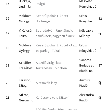
Ulickaja,
Magvető
15
Imágó
0
Ljudmila
Könyvkiadó
Moldova
Keserű pohár 1. kötet -
Urbis
16
32
György
Bortenger
Könyvkiadó
V. Kulcsár
Szeretetvár - Unokáknak,
Nők Lapja
17
új
Ildikó
szülőknek, nagyszülőknek
Műhely
Moldova
Keserű pohár 2. kötet - Aszu
Urbis
18
-1
György
és parlag - Tokaj
Könyvkiadó
Sanoma
Schäffer
A szőlővirág illata -
19
Budapest
27
Erzsébet
történetek útközben
Kiadói Rt.
Larsson,
Animus
20
A tetovált lány
új
Stieg
Kiadó
Stilton,
Alexandra
21
Karácsony van, Stilton!
új
Geronimo
Kiadó
100 történelmi tévhit, avagy