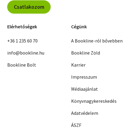
Csatlakozom
Elérhetőségek
Cégünk
+36 1 235 60 70
A Bookline-ról bővebben
info@bookline.hu
Bookline Zöld
Bookline Bolt
Karrier
Impresszum
Médiaajánlat
Könyvnagykereskedés
Adatvédelem
ÁSZF