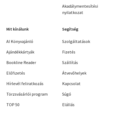
Akadálymentesítési
nyilatkozat
Mit kínálunk
Segítség
AI Könyvajánló
Szolgáltatások
Ajándékkártyák
Fizetés
Bookline Reader
Szállítás
Előfizetés
Átvevőhelyek
Hírlevél feliratkozás
Kapcsolat
Törzsvásárlói program
Súgó
TOP 50
Elállás