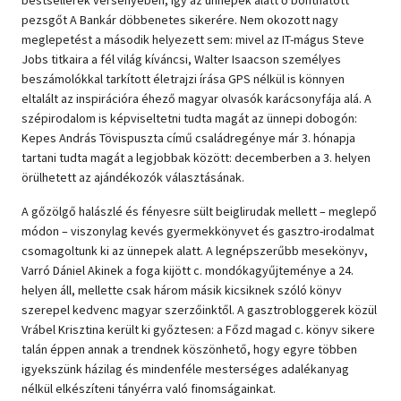
pezsgőt A Bankár döbbenetes sikerére. Nem okozott nagy
meglepetést a második helyezett sem: mivel az IT-mágus Steve
Jobs titkaira a fél világ kíváncsi, Walter Isaacson személyes
beszámolókkal tarkított életrajzi írása GPS nélkül is könnyen
eltalált az inspirációra éhező magyar olvasók karácsonyfája alá. A
szépirodalom is képviseltetni tudta magát az ünnepi dobogón:
Kepes András Tövispuszta című családregénye már 3. hónapja
tartani tudta magát a legjobbak között: decemberben a 3. helyen
örülhetett az ajándékozók választásának.
A gőzölgő halászlé és fényesre sült beiglirudak mellett – meglepő
módon – viszonylag kevés gyermekkönyvet és gasztro-irodalmat
csomagoltunk ki az ünnepek alatt. A legnépszerűbb mesekönyv,
Varró Dániel Akinek a foga kijött c. mondókagyűjteménye a 24.
helyen áll, mellette csak három másik kicsiknek szóló könyv
szerepel kedvenc magyar szerzőinktől. A gasztrobloggerek közül
Vrábel Krisztina került ki győztesen: a Főzd magad c. könyv sikere
talán éppen annak a trendnek köszönhető, hogy egyre többen
igyekszünk házilag és mindenféle mesterséges adalékanyag
nélkül elkészíteni tányérra való finomságainkat.