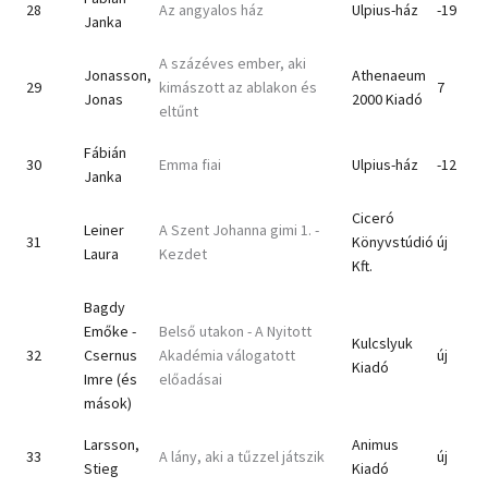
28
Az angyalos ház
Ulpius-ház
-19
Janka
A százéves ember, aki
Jonasson,
Athenaeum
29
kimászott az ablakon és
7
Jonas
2000 Kiadó
eltűnt
Fábián
30
Emma fiai
Ulpius-ház
-12
Janka
Ciceró
Leiner
A Szent Johanna gimi 1. -
31
Könyvstúdió
új
Laura
Kezdet
Kft.
Bagdy
Emőke -
Belső utakon - A Nyitott
Kulcslyuk
32
Csernus
Akadémia válogatott
új
Kiadó
Imre (és
előadásai
mások)
Larsson,
Animus
33
A lány, aki a tűzzel játszik
új
Stieg
Kiadó