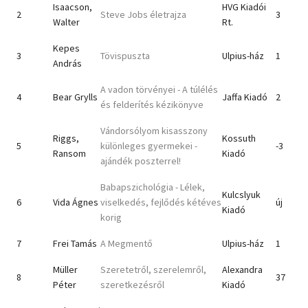
Isaacson,
HVG Kiadói
2
Steve Jobs életrajza
3
Walter
Rt.
Kepes
3
Tövispuszta
Ulpius-ház
1
András
A vadon törvényei - A túlélés
4
Bear Grylls
Jaffa Kiadó
2
és felderítés kézikönyve
Vándorsólyom kisasszony
Riggs,
Kossuth
5
különleges gyermekei -
-3
Ransom
Kiadó
ajándék poszterrel!
Babapszichológia - Lélek,
Kulcslyuk
6
Vida Ágnes
viselkedés, fejlődés kétéves
új
Kiadó
korig
7
Frei Tamás
A Megmentő
Ulpius-ház
1
Müller
Szeretetről, szerelemről,
Alexandra
8
37
Péter
szeretkezésről
Kiadó