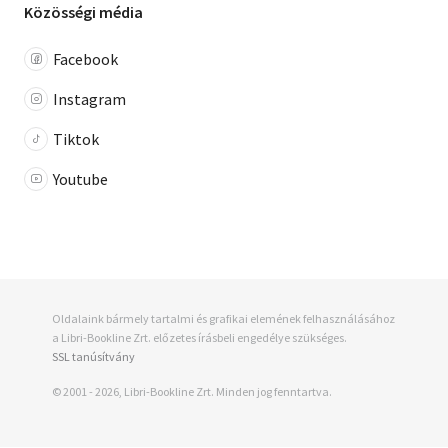
Közösségi média
Facebook
Instagram
Tiktok
Youtube
Oldalaink bármely tartalmi és grafikai elemének felhasználásához
a Libri-Bookline Zrt. előzetes írásbeli engedélye szükséges.
SSL tanúsítvány
© 2001 - 2026, Libri-Bookline Zrt. Minden jog fenntartva.