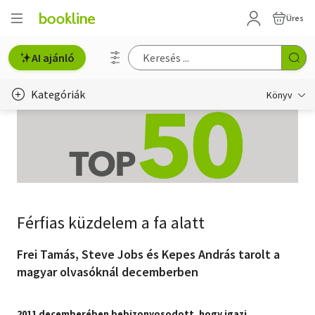
Üres
AI ajánló
Kategóriák
Könyv
Életmód, egészség
Erotika
Gyermek- és ifjúsági
Férfias küzdelem a fa alatt
Hobbi, szabadidő
Irodalom
Frei Tamás, Steve Jobs és Kepes András tarolt a
magyar olvasóknál decemberben
Művészet
Szakkönyv
2011 decemberében bebizonyosodott, hogy igazi