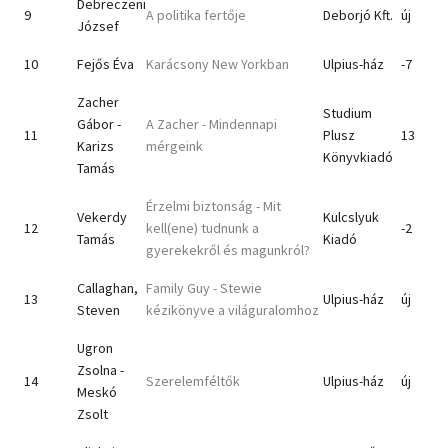
Debreczeni
9
A politika fertője
Deborjó Kft.
új
József
10
Fejős Éva
Karácsony New Yorkban
Ulpius-ház
-7
Zacher
Studium
Gábor -
A Zacher - Mindennapi
11
Plusz
13
Karizs
mérgeink
Könyvkiadó
Tamás
Érzelmi biztonság - Mit
Vekerdy
Kulcslyuk
12
kell(ene) tudnunk a
-2
Tamás
Kiadó
gyerekekről és magunkról?
Callaghan,
Family Guy - Stewie
13
Ulpius-ház
új
Steven
kézikönyve a világuralomhoz
Ugron
Zsolna -
14
Szerelemféltők
Ulpius-ház
új
Meskó
Zsolt