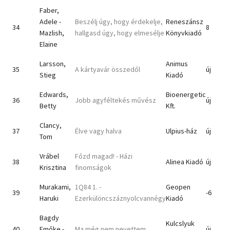
Faber,
Adele -
Beszélj úgy, hogy érdekelje,
Reneszánsz
34
8
Mazlish,
hallgasd úgy, hogy elmesélje
Könyvkiadó
Elaine
Larsson,
Animus
35
A kártyavár összedől
új
Stieg
Kiadó
Edwards,
Bioenergetic
36
Jobb agyféltekés művész
új
Betty
Kft.
Clancy,
37
Élve vagy halva
Ulpius-ház
új
Tom
Vrábel
Főzd magad! - Házi
38
Alinea Kiadó
új
Krisztina
finomságok
Murakami,
1Q84 1. -
Geopen
39
-6
Haruki
Ezerkülöncszáznyolcvannégy
Kiadó
Bagdy
Kulcslyuk
40
Emőke -
Ma még nem nevettem
új