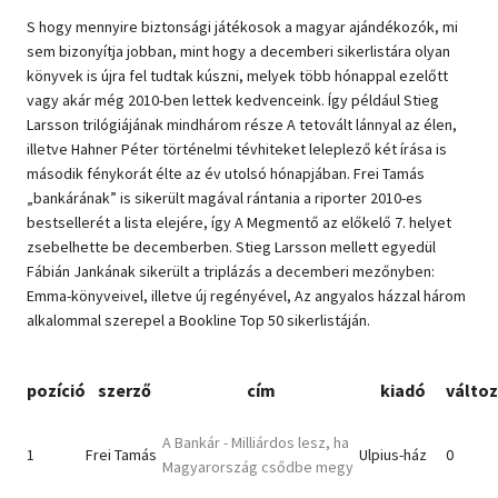
S hogy mennyire biztonsági játékosok a magyar ajándékozók, mi
sem bizonyítja jobban, mint hogy a decemberi sikerlistára olyan
könyvek is újra fel tudtak kúszni, melyek több hónappal ezelőtt
vagy akár még 2010-ben lettek kedvenceink. Így például Stieg
Larsson trilógiájának mindhárom része A tetovált lánnyal az élen,
illetve Hahner Péter történelmi tévhiteket leleplező két írása is
második fénykorát élte az év utolsó hónapjában. Frei Tamás
„bankárának” is sikerült magával rántania a riporter 2010-es
bestsellerét a lista elejére, így A Megmentő az előkelő 7. helyet
zsebelhette be decemberben. Stieg Larsson mellett egyedül
Fábián Jankának sikerült a triplázás a decemberi mezőnyben:
Emma-könyveivel, illetve új regényével, Az angyalos házzal három
alkalommal szerepel a Bookline Top 50 sikerlistáján.
pozíció
szerző
cím
kiadó
válto
A Bankár - Milliárdos lesz, ha
1
Frei Tamás
Ulpius-ház
0
Magyarország csődbe megy