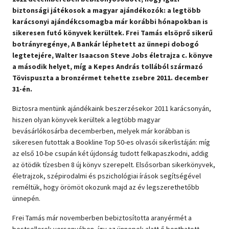
biztonsági játékosok a magyar ajándékozók: a legtöbb
Szótár, nyelvkönyv
karácsonyi ajándékcsomagba már korábbi hónapokban is
sikeresen futó könyvek kerültek. Frei Tamás elsöprő sikerű
Tankönyv, segédkönyv
botrányregénye, A Bankár léphetett az ünnepi dobogó
legtetejére, Walter Isaacson Steve Jobs életrajza c. könyve
Társadalomtudomány
a második helyet, míg a Kepes András tollából származó
Tövispuszta a bronzérmet tehette zsebre 2011. december
Természettudomány
31-én.
Történelem
Biztosra mentünk ajándékaink beszerzésekor 2011 karácsonyán,
hiszen olyan könyvek kerültek a legtöbb magyar
Vallás
bevásárlókosárba decemberben, melyek már korábban is
sikeresen futottak a Bookline Top 50-es olvasói sikerlistáján: míg
az első 10-be csupán két újdonság tudott felkapaszkodni, addig
az ötödik tízesben 8 új könyv szerepelt. Elsősorban sikerkönyvek,
életrajzok, szépirodalmi és pszichológiai írások segítségével
reméltük, hogy örömöt okozunk majd az év legszerethetőbb
ünnepén.
Frei Tamás már novemberben bebiztosította aranyérmét a
bestsellerek versenyében, így az ünnepek alatt ő bonthatott