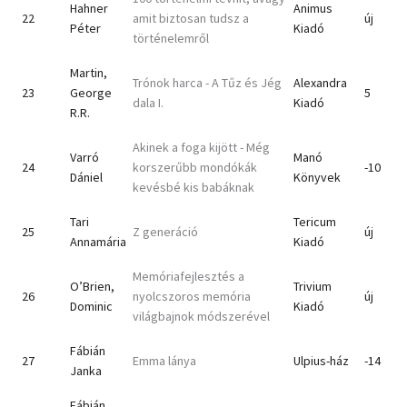
Hahner
Animus
22
amit biztosan tudsz a
új
Péter
Kiadó
történelemről
Martin,
Trónok harca - A Tűz és Jég
Alexandra
23
George
5
dala I.
Kiadó
R.R.
Akinek a foga kijött - Még
Varró
Manó
24
korszerűbb mondókák
-10
Dániel
Könyvek
kevésbé kis babáknak
Tari
Tericum
25
Z generáció
új
Annamária
Kiadó
Memóriafejlesztés a
O’Brien,
Trivium
26
nyolcszoros memória
új
Dominic
Kiadó
világbajnok módszerével
Fábián
27
Emma lánya
Ulpius-ház
-14
Janka
Fábián