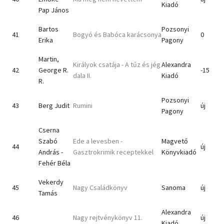
Kiadó
Pap János
Bartos
Pozsonyi
41
Bogyó és Babóca karácsonya
0
Erika
Pagony
Martin,
Királyok csatája - A tűz és jég
Alexandra
42
George R.
-15
dala II.
Kiadó
R.
Pozsonyi
43
Berg Judit
Rumini
új
Pagony
Cserna
Szabó
Ede a levesben -
Magvető
44
új
András -
Gasztrokrimik receptekkel
Könyvkiadó
Fehér Béla
Vekerdy
45
Nagy Családkönyv
Sanoma
új
Tamás
Alexandra
46
Nagy rejtvénykönyv 11.
új
Kiadó