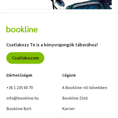
Szótár, nyelvkönyv
Tankönyv, segédkönyv
Társadalomtudomány
Természettudomány
Csatlakozz Te is a könyvrajongók táborához!
Történelem
Csatlakozom
Vallás
Elérhetőségek
Cégünk
+36 1 235 60 70
A Bookline-ról bővebben
info@bookline.hu
Bookline Zöld
Bookline Bolt
Karrier