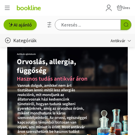
Üres
AI ajánló
Kategóriák
Antikvár
Metszet
Régi képeslap
Életmód, egészség
Erotika
Gyermek- és ifjúsági
Hobbi, szabadidő
Idegen nyelvű