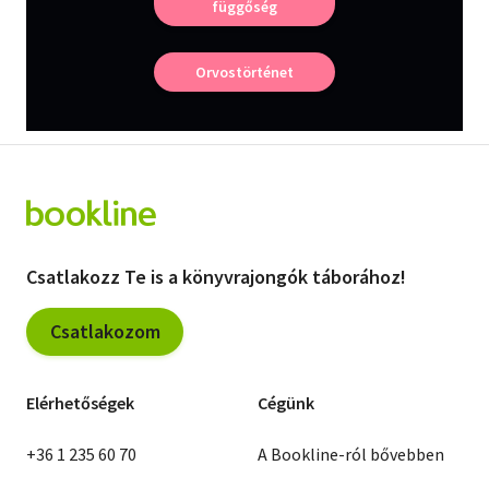
függőség
Vallás
Egyéb
Orvostörténet
Csatlakozz Te is a könyvrajongók táborához!
Csatlakozom
Elérhetőségek
Cégünk
+36 1 235 60 70
A Bookline-ról bővebben