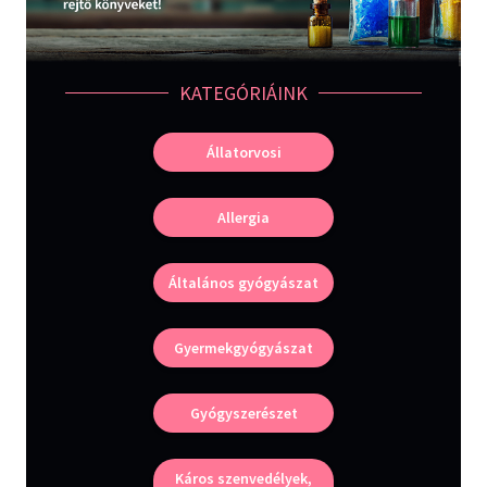
Irodalom
Kotta
KATEGÓRIÁINK
Minikönyv
Állatorvosi
Művészet
Allergia
Szakkönyv
Szótár, nyelvkönyv
Általános gyógyászat
Tankönyv, segédkönyv
Gyermekgyógyászat
Társadalomtudomány
Gyógyszerészet
Természettudomány
Történelem
Káros szenvedélyek,