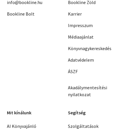
info@bookline.hu
Bookline Zöld
Bookline Bolt
Karrier
Impresszum
Médiaajánlat
Könyvnagykereskedés
Adatvédelem
ÁSZF
Akadálymentesítési
nyilatkozat
Mit kínálunk
Segítség
AI Könyvajánló
Szolgáltatások