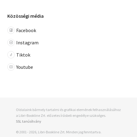
Közösségi média
Facebook
Instagram
Tiktok
Youtube
Oldalaink bármely tartalmi és grafikai elemének felhasználásához
a Libri-Bookline Zrt. előzetes írásbeli engedélye szükséges.
SSL tanúsítvány
© 2001 - 2026, Libri-Bookline Zrt. Minden jog fenntartva.