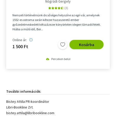
Nógrádi Gergely
Nemzeti történelmünk dicsőséges helyszíne az egri vár, amelynek
1552-es ostroma során kétezer hazaszerető ember
győzedelmeskedett kétszázezer könyörtelen idegen támadó felett.
Hiába a múló idő, Bor...
Online ár:
Kosárba
1 500 Ft
Perceken belül
További információk:
Bistey Attila PR-koordinátor
Libri-Bookline Zrt.
bistey.attila@libribookline.com