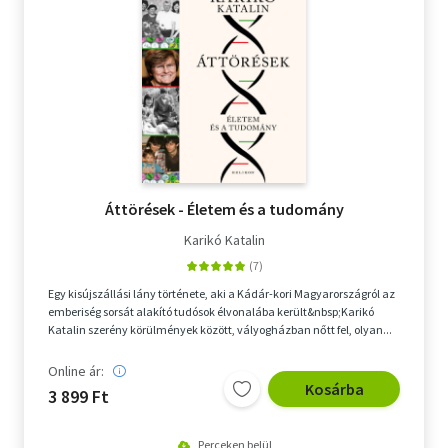
Áttörések - Életem és a tudomány
Karikó Katalin
Egy kisújszállási lány története, aki a Kádár-kori Magyarországról az
emberiség sorsát alakító tudósok élvonalába került&nbsp;Karikó
Katalin szerény körülmények között, vályogházban nőtt fel, olyan...
Online ár:
Kosárba
3 899 Ft
Perceken belül