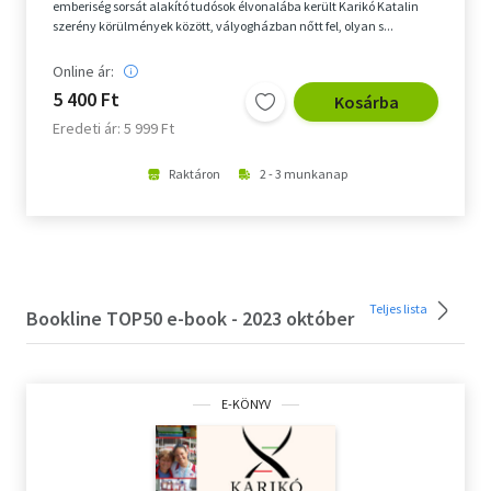
emberiség sorsát alakító tudósok élvonalába került Karikó Katalin
szerény körülmények között, vályogházban nőtt fel, olyan s...
Online ár:
5 400 Ft
Kosárba
Eredeti ár: 5 999 Ft
Raktáron
2 - 3 munkanap
Teljes lista
Bookline TOP50 e-book - 2023 október
E-KÖNYV