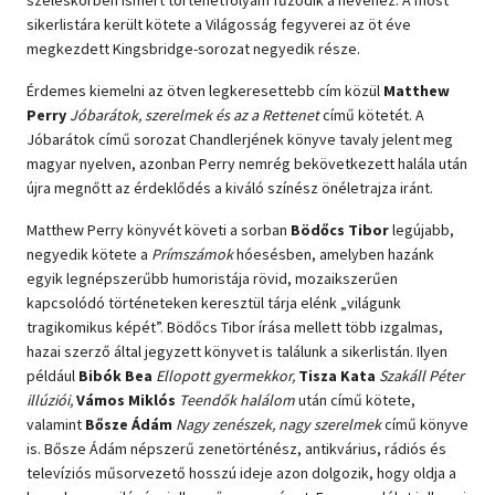
sikerlistára került kötete a Világosság fegyverei az öt éve
megkezdett Kingsbridge-sorozat negyedik része.
Érdemes kiemelni az ötven legkeresettebb cím közül
Matthew
Perry
Jóbarátok, szerelmek és az a
Rettenet
című kötetét. A
Jóbarátok című sorozat Chandlerjének könyve tavaly jelent meg
magyar nyelven, azonban Perry nemrég bekövetkezett halála után
újra megnőtt az érdeklődés a kiváló színész önéletrajza iránt.
Matthew Perry könyvét követi a sorban
Bödőcs Tibor
legújabb,
negyedik kötete a
Prímszámok
hóesésben, amelyben hazánk
egyik legnépszerűbb humoristája rövid, mozaikszerűen
kapcsolódó történeteken keresztül tárja elénk „világunk
tragikomikus képét”. Bödőcs Tibor írása mellett több izgalmas,
hazai szerző által jegyzett könyvet is találunk a sikerlistán. Ilyen
például
Bibók Bea
Ellopott gyermekkor,
Tisza Kata
Szakáll Péter
illúziói,
Vámos Miklós
Teendők halálom
után című kötete,
valamint
Bősze Ádám
Nagy zenészek, nagy szerelmek
című könyve
is. Bősze Ádám népszerű zenetörténész, antikvárius, rádiós és
televíziós műsorvezető hosszú ideje azon dolgozik, hogy oldja a