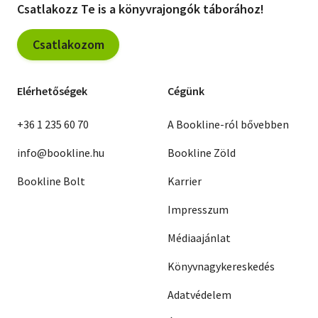
Csatlakozz Te is a könyvrajongók táborához!
Csatlakozom
Elérhetőségek
Cégünk
+36 1 235 60 70
A Bookline-ról bővebben
info@bookline.hu
Bookline Zöld
Bookline Bolt
Karrier
Impresszum
Médiaajánlat
Könyvnagykereskedés
Adatvédelem