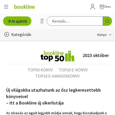
Üres
AI ajánló
Kategóriák
Könyv
Életmód, egészség
2023 október
Erotika
Gyermek- és ifjúsági
TOP50 KÖNYV
TOP10 E-KÖNYV
TOP10 E-HANGOSKÖNYV
Hobbi, szabadidő
Új világokba utazhatunk az ősz legkeresettebb
Irodalom
könyveivel
Művészet
– itt a Bookline új sikerlistája
Az olvasás az egyik legjobb módja annak, hogy kiszakadjunk a
Szakkönyv