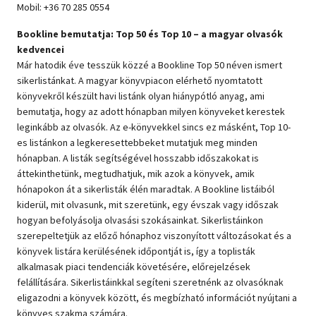
Mobil: +36 70 285 0554
Bookline bemutatja: Top 50 és Top 10 – a magyar olvasók
kedvencei
Már hatodik éve tesszük közzé a Bookline Top 50 néven ismert
sikerlistánkat. A magyar könyvpiacon elérhető nyomtatott
könyvekről készült havi listánk olyan hiánypótló anyag, ami
bemutatja, hogy az adott hónapban milyen könyveket kerestek
leginkább az olvasók. Az e-könyvekkel sincs ez másként, Top 10-
es listánkon a legkeresettebbeket mutatjuk meg minden
hónapban. A listák segítségével hosszabb időszakokat is
áttekinthetünk, megtudhatjuk, mik azok a könyvek, amik
hónapokon át a sikerlisták élén maradtak. A Bookline listáiból
kiderül, mit olvasunk, mit szeretünk, egy évszak vagy időszak
hogyan befolyásolja olvasási szokásainkat. Sikerlistáinkon
szerepeltetjük az előző hónaphoz viszonyított változásokat és a
könyvek listára kerülésének időpontját is, így a toplisták
alkalmasak piaci tendenciák követésére, előrejelzések
felállítására. Sikerlistáinkkal segíteni szeretnénk az olvasóknak
eligazodni a könyvek között, és megbízható információt nyújtani a
könyves szakma számára.