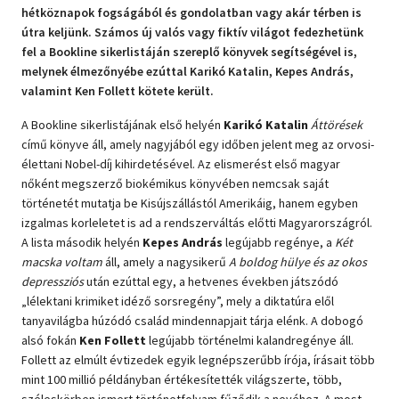
hétköznapok fogságából és gondolatban vagy akár térben is
Szótár, nyelvkönyv
útra keljünk. Számos új valós vagy fiktív világot fedezhetünk
fel a Bookline sikerlistáján szereplő könyvek segítségével is,
Tankönyv, segédkönyv
melynek élmezőnyébe ezúttal Karikó Katalin, Kepes András,
valamint Ken Follett kötete került.
Társadalomtudomány
A Bookline sikerlistájának első helyén
Karikó Katalin
Áttörések
című könyve áll, amely nagyjából egy időben jelent meg az orvosi-
Természettudomány
élettani Nobel-díj kihirdetésével. Az elismerést első magyar
nőként megszerző biokémikus könyvében nemcsak saját
Történelem
történetét mutatja be Kisújszállástól Amerikáig, hanem egyben
izgalmas korleletet is ad a rendszerváltás előtti Magyarországról.
Vallás
A lista második helyén
Kepes András
legújabb regénye, a
Két
macska voltam
áll, amely a nagysikerű
A boldog hülye és az okos
depressziós
után ezúttal egy, a hetvenes években játszódó
„lélektani krimiket idéző sorsregény”, mely a diktatúra elől
tanyavilágba húzódó család mindennapjait tárja elénk. A dobogó
alsó fokán
Ken Follett
legújabb történelmi kalandregénye áll.
Follett az elmúlt évtizedek egyik legnépszerűbb írója, írásait több
mint 100 millió példányban értékesítették világszerte, több,
széleskörben ismert történetfolyam fűződik a nevéhez. A most