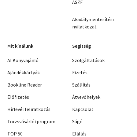
ÁSZF
Akadálymentesítési
nyilatkozat
Mit kínálunk
Segítség
AI Könyvajánló
Szolgáltatások
Ajándékkártyák
Fizetés
Bookline Reader
Szállítás
Előfizetés
Átvevőhelyek
Hírlevél feliratkozás
Kapcsolat
Törzsvásárlói program
Súgó
TOP 50
Elállás