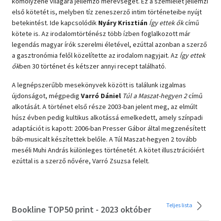
komolyzene világára jellemző merevséget. Ez a szemlélet jellemzi
első kötetét is, melyben tíz zeneszerző intim történeteibe nyújt
betekintést. Ide kapcsolódik
Nyáry Krisztián
Így ettek ők
című
kötete is. Az irodalomtörténész több ízben foglalkozott már
legendás magyar írók szerelmi életével, ezúttal azonban a szerző
a gasztronómia felől közelítette az irodalom nagyjait. Az
Így ettek
ők
ben 30 történet és kétszer annyi recept található.
A legnépszerűbb mesekönyvek között is találunk izgalmas
újdonságot, mégpedig
Varró Dániel
Túl a Maszat-hegyen 2
című
alkotását. A történet első része 2003-ban jelent meg, az elmúlt
húsz évben pedig kultikus alkotássá emelkedett, amely színpadi
adaptációt is kapott: 2006-ban Presser Gábor által megzenésített
báb-musicalt készítettek belőle. A Túl Maszat-hegyen 2 tovább
meséli Muhi András különleges történetét. A kötet illusztrációiért
ezúttal is a szerző nővére, Varró Zsuzsa felelt.
Teljes lista
Bookline TOP50 print - 2023 október