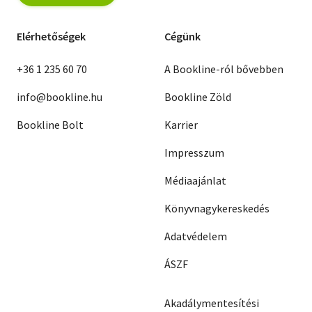
Elérhetőségek
Cégünk
+36 1 235 60 70
A Bookline-ról bővebben
info@bookline.hu
Bookline Zöld
Bookline Bolt
Karrier
Impresszum
Médiaajánlat
Könyvnagykereskedés
Adatvédelem
ÁSZF
Akadálymentesítési