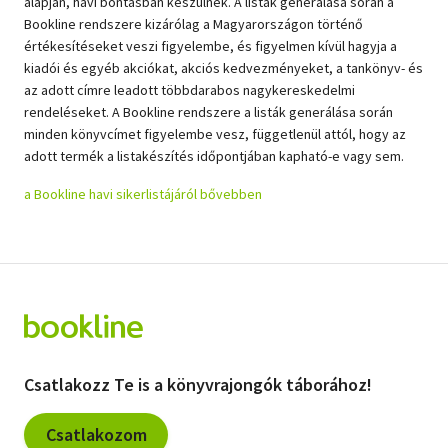
alapján, havi bontásban készülnek. A listák generálása során a
Bookline rendszere kizárólag a Magyarországon történő
értékesítéseket veszi figyelembe, és figyelmen kívül hagyja a
kiadói és egyéb akciókat, akciós kedvezményeket, a tankönyv- és
az adott címre leadott többdarabos nagykereskedelmi
rendeléseket. A Bookline rendszere a listák generálása során
minden könyvcímet figyelembe vesz, függetlenül attól, hogy az
adott termék a listakészítés időpontjában kapható-e vagy sem.
a Bookline havi sikerlistájáról bővebben
Csatlakozz Te is a könyvrajongók táborához!
Csatlakozom