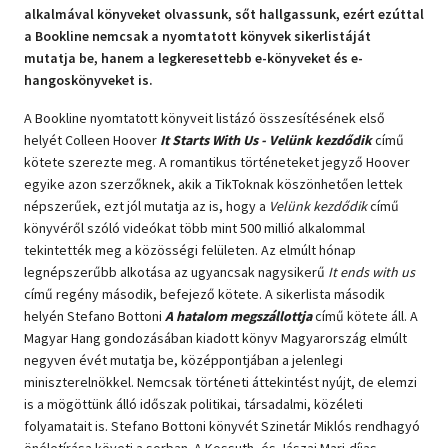
alkalmával könyveket olvassunk, sőt hallgassunk, ezért ezúttal
Szótár, nyelvkönyv
a Bookline nemcsak a nyomtatott könyvek sikerlistáját
mutatja be, hanem a legkeresettebb e-könyveket és e-
Tankönyv, segédkönyv
hangoskönyveket is.
A Bookline nyomtatott könyveit listázó összesítésének első
Társadalomtudomány
helyét Colleen Hoover
It Starts With Us - Velünk kezdődik
című
kötete szerezte meg. A romantikus történeteket jegyző Hoover
Természettudomány
egyike azon szerzőknek, akik a TikToknak köszönhetően lettek
népszerűek, ezt jól mutatja az is, hogy a
Velünk kezdődik
című
Történelem
könyvéről szóló videókat több mint 500 millió alkalommal
tekintették meg a közösségi felületen. Az elmúlt hónap
Vallás
legnépszerűbb alkotása az ugyancsak nagysikerű
It ends with us
című regény második, befejező kötete. A sikerlista második
helyén Stefano Bottoni
A hatalom megszállottja
című kötete áll. A
Magyar Hang gondozásában kiadott könyv Magyarország elmúlt
negyven évét mutatja be, középpontjában a jelenlegi
miniszterelnökkel. Nemcsak történeti áttekintést nyújt, de elemzi
is a mögöttünk álló időszak politikai, társadalmi, közéleti
folyamatait is. Stefano Bottoni könyvét Szinetár Miklós rendhagyó
önéletírása követi a sorban. A Kossuth- és Jászai Mari-díjas