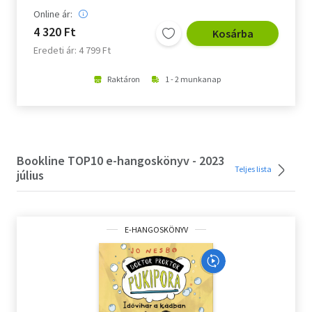
Online ár:
4 320 Ft
Kosárba
Eredeti ár: 4 799 Ft
Raktáron
1 - 2 munkanap
Bookline TOP10 e-hangoskönyv - 2023
Teljes lista
július
E-HANGOSKÖNYV