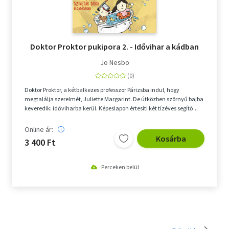
Doktor Proktor pukipora 2. - Idővihar a kádban
Jo Nesbo
Doktor Proktor, a kétbalkezes professzor Párizsba indul, hogy
megtalálja szerelmét, Juliette Margarint. De útközben szörnyű bajba
keveredik: időviharba kerül. Képeslapon értesíti két tízéves segítő...
Online ár:
Kosárba
3 400 Ft
Perceken belül