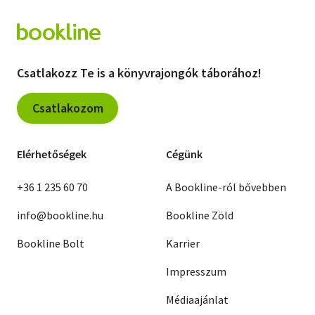
Csatlakozz Te is a könyvrajongók táborához!
Csatlakozom
Elérhetőségek
Cégünk
+36 1 235 60 70
A Bookline-ról bővebben
info@bookline.hu
Bookline Zöld
Bookline Bolt
Karrier
Impresszum
Médiaajánlat