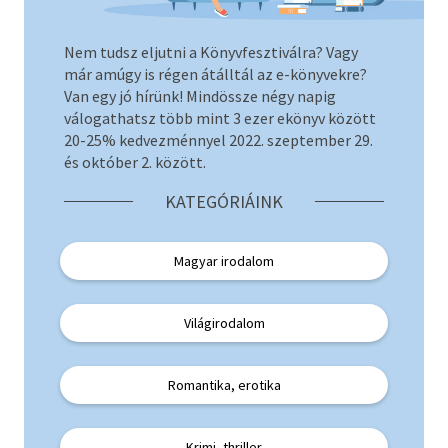
Szótár, nyelvkönyv
Nem tudsz eljutni a Könyvfesztiválra? Vagy
már amúgy is régen átálltál az e-könyvekre?
Tankönyv, segédkönyv
Van egy jó hírünk! Mindössze négy napig
válogathatsz több mint 3 ezer ekönyv között
Társadalomtudomány
20-25% kedvezménnyel 2022. szeptember 29.
és október 2. között.
Természettudomány
KATEGÓRIÁINK
Történelem
Vallás
Magyar irodalom
Világirodalom
Romantika, erotika
Krimi, thriller