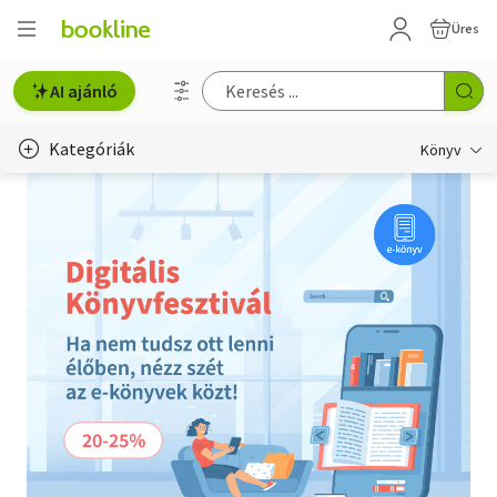
Üres
AI ajánló
Kategóriák
Könyv
Életmód, egészség
Erotika
Gyermek- és ifjúsági
Hobbi, szabadidő
Irodalom
Művészet
Szakkönyv