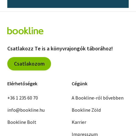
Vallás
Egyéb
Csatlakozz Te is a könyvrajongók táborához!
Csatlakozom
Elérhetőségek
Cégünk
+36 1 235 60 70
A Bookline-ról bővebben
info@bookline.hu
Bookline Zöld
Bookline Bolt
Karrier
Impresszum