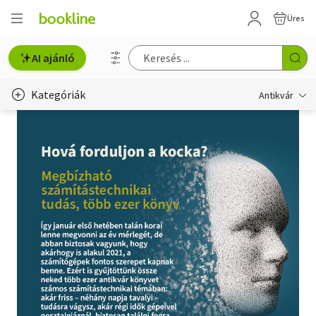
Üres
AI ajánló
Kategóriák
Antikvár
Metszet
Régi képeslap
Életmód, egészség
Erotika
Gyermek- és ifjúsági
Hobbi, szabadidő
Idegen nyelvű