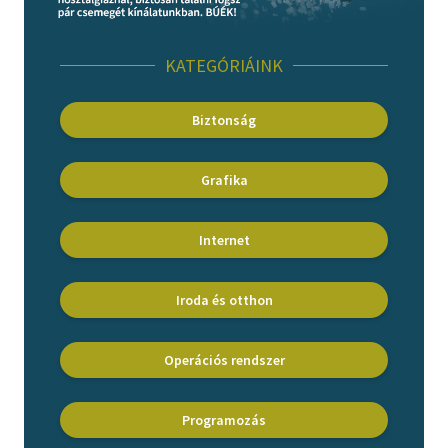
Irodalom
KATEGÓRIÁINK
Kotta
Biztonság
Minikönyv
Művészet
Grafika
Szakkönyv
Internet
Szótár, nyelvkönyv
Tankönyv, segédkönyv
Iroda és otthon
Társadalomtudomány
Operációs rendszer
Természettudomány
Programozás
Történelem