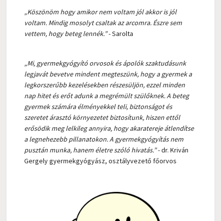
„Köszönöm hogy amikor nem voltam jól akkor is jól
voltam. Mindig mosolyt csaltak az arcomra. Észre sem
vettem, hogy beteg lennék.”
- Sarolta
„Mi, gyermekgyógyító orvosok és ápolók szaktudásunk
legjavát bevetve mindent megteszünk, hogy a gyermek a
legkorszerűbb kezelésekben részesüljön, ezzel minden
nap hitet és erőt adunk a megrémült szülőknek. A beteg
gyermek számára élményekkel teli, biztonságot és
szeretet árasztó környezetet biztosítunk, hiszen ettől
erősödik meg lelkileg annyira, hogy akaratereje átlendítse
a legnehezebb pillanatokon. A gyermekgyógyítás nem
pusztán munka, hanem életre szóló hivatás.”
- dr. Kriván
Gergely gyermekgyógyász, osztályvezető főorvos