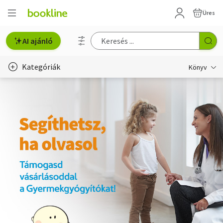
Üres
AI ajánló
Kategóriák
Könyv
Életmód, egészség
Erotika
Gyermek- és ifjúsági
Hobbi, szabadidő
Irodalom
Művészet
Szakkönyv