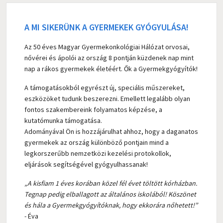
A MI SIKERÜNK A GYERMEKEK GYÓGYULÁSA!
Az 50 éves Magyar Gyermekonkológiai Hálózat orvosai,
nővérei és ápolói az ország 8 pontján küzdenek nap mint
nap a rákos gyermekek életéért. Ők a Gyermekgyógyítók!
A támogatásokból egyrészt új, speciális műszereket,
eszközöket tudunk beszerezni. Emellett legalább olyan
fontos szakembereink folyamatos képzése, a
kutatómunka támogatása.
Adományával Ön is hozzájárulhat ahhoz, hogy a daganatos
gyermekek az ország különböző pontjain mind a
legkorszerűbb nemzetközi kezelési protokollok,
eljárások segítségével gyógyulhassanak!
„A kisfiam 1 éves korában közel fél évet töltött kórházban.
Tegnap pedig elballagott az általános iskolából! Köszönet
és hála a Gyermekgyógyítóknak, hogy ekkorára nőhetett!”
- Éva