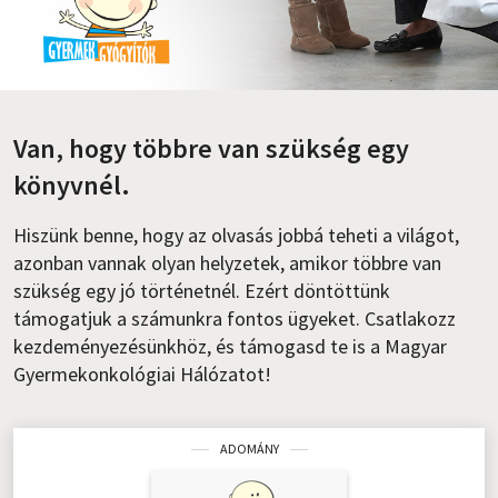
Szótár, nyelvkönyv
Tankönyv, segédkönyv
Társadalomtudomány
Van, hogy többre van szükség egy
könyvnél.
Természettudomány
Történelem
Hiszünk benne, hogy az olvasás jobbá teheti a világot,
azonban vannak olyan helyzetek, amikor többre van
Vallás
szükség egy jó történetnél. Ezért döntöttünk
támogatjuk a számunkra fontos ügyeket. Csatlakozz
kezdeményezésünkhöz, és támogasd te is a Magyar
Gyermekonkológiai Hálózatot!
ADOMÁNY