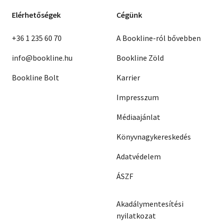
Elérhetőségek
Cégünk
+36 1 235 60 70
A Bookline-ról bővebben
info@bookline.hu
Bookline Zöld
Bookline Bolt
Karrier
Impresszum
Médiaajánlat
Könyvnagykereskedés
Adatvédelem
ÁSZF
Akadálymentesítési
nyilatkozat