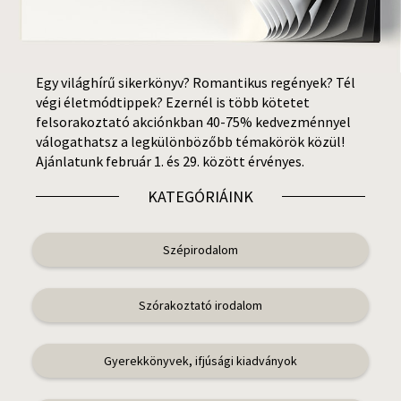
Szótár, nyelvkönyv
Tankönyv, segédkönyv
Egy világhírű sikerkönyv? Romantikus regények? Tél
végi életmódtippek? Ezernél is több kötetet
Társadalomtudomány
felsorakoztató akciónkban 40-75% kedvezménnyel
válogathatsz a legkülönbözőbb témakörök közül!
Természettudomány
Ajánlatunk február 1. és 29. között érvényes.
Történelem
KATEGÓRIÁINK
Vallás
Szépirodalom
Szórakoztató irodalom
Gyerekkönyvek, ifjúsági kiadványok