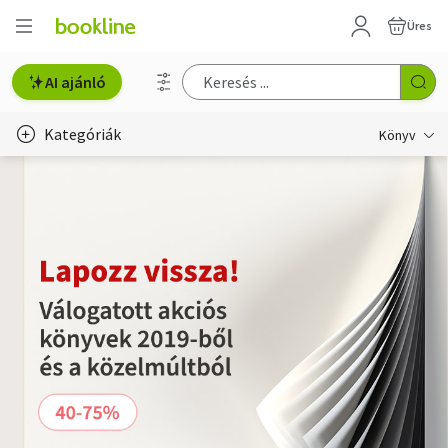
Üres
AI ajánló
Kategóriák
Könyv
Életmód, egészség
Erotika
Gyermek- és ifjúsági
Hobbi, szabadidő
Irodalom
Művészet
Szakkönyv