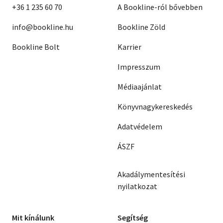
+36 1 235 60 70
A Bookline-ról bővebben
info@bookline.hu
Bookline Zöld
Bookline Bolt
Karrier
Impresszum
Médiaajánlat
Könyvnagykereskedés
Adatvédelem
ÁSZF
Akadálymentesítési
nyilatkozat
Mit kínálunk
Segítség