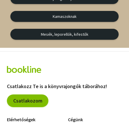
Kamaszoknak
Mesék, leporellók, kifestők
Csatlakozz Te is a könyvrajongók táborához!
Csatlakozom
Elérhetőségek
Cégünk