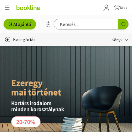
Üres
AI ajánló
Kategóriák
Könyv
Életmód, egészség
Erotika
Gyermek- és ifjúsági
Hobbi, szabadidő
Irodalom
Művészet
Szakkönyv