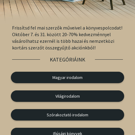
Szótár, nyelvkönyv
Tankönyv, segédkönyv
Frissítsd fel mai szerzők műveivel a könyvespolcodat!
Október 7. és 31. között 20-70% kedvezménnyel
Társadalomtudomány
vásárolhatsz ezernél is több hazai és nemzetközi
kortárs szerzőt összegyűjtő akciónkból!
Természettudomány
KATEGÓRIÁINK
Történelem
Vallás
Magyar irodalom
Világirodalom
Szórakoztató irodalom
Ifjúsági könyvek