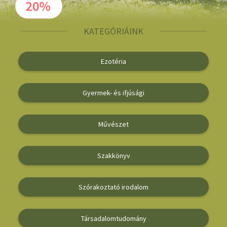
Irodalom
KATEGÓRIÁINK
Kotta
Minikönyv
Ezotéria
Művészet
Gyermek- és ifjúsági
Szakkönyv
Művészet
Szótár, nyelvkönyv
Tankönyv, segédkönyv
Szakkönyv
Társadalomtudomány
Szórakoztató irodalom
Természettudomány
Történelem
Társadalomtudomány