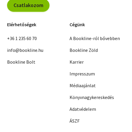
Csatlakozom
Elérhetőségek
Cégünk
+36 1 235 60 70
A Bookline-ról bővebben
info@bookline.hu
Bookline Zöld
Bookline Bolt
Karrier
Impresszum
Médiaajánlat
Könyvnagykereskedés
Adatvédelem
ÁSZF