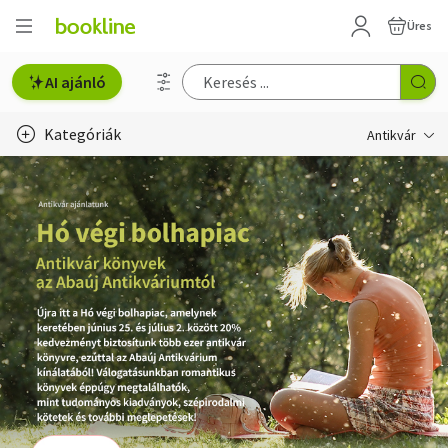
Üres
AI ajánló
Kategóriák
Antikvár
Metszet
Régi képeslap
Életmód, egészség
Erotika
Gyermek- és ifjúsági
Hobbi, szabadidő
Idegen nyelvű