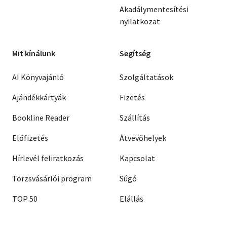
Akadálymentesítési
nyilatkozat
Mit kínálunk
Segítség
AI Könyvajánló
Szolgáltatások
Ajándékkártyák
Fizetés
Bookline Reader
Szállítás
Előfizetés
Átvevőhelyek
Hírlevél feliratkozás
Kapcsolat
Törzsvásárlói program
Súgó
TOP 50
Elállás