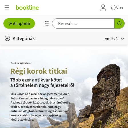
Üres
AI ajánló
Kategóriák
Antikvár
Metszet
Régi képeslap
Életmód, egészség
Erotika
Gyermek- és ifjúsági
Hobbi, szabadidő
Idegen nyelvű