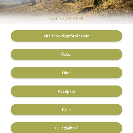
Irodalom
KATEGÓRIÁINK
Kotta
Minikönyv
Általános világtörténelem
Művészet
Őskor
Szakkönyv
Ókor
Szótár, nyelvkönyv
Tankönyv, segédkönyv
Középkor
Társadalomtudomány
Újkor
Természettudomány
Történelem
I. világháború