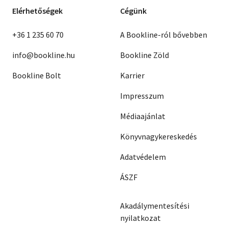
Elérhetőségek
Cégünk
+36 1 235 60 70
A Bookline-ról bővebben
info@bookline.hu
Bookline Zöld
Bookline Bolt
Karrier
Impresszum
Médiaajánlat
Könyvnagykereskedés
Adatvédelem
ÁSZF
Akadálymentesítési
nyilatkozat