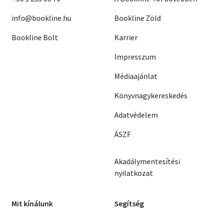
info@bookline.hu
Bookline Zöld
Bookline Bolt
Karrier
Impresszum
Médiaajánlat
Könyvnagykereskedés
Adatvédelem
ÁSZF
Akadálymentesítési
nyilatkozat
Mit kínálunk
Segítség