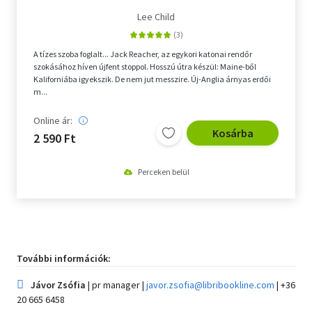
Lee Child
A tízes szoba foglalt... Jack Reacher, az egykori katonai rendőr
szokásához híven újfent stoppol. Hosszú útra készül: Maine-ből
Kaliforniába igyekszik. De nem jut messzire. Új-Anglia árnyas erdői
m...
Online ár:
Kosárba
2 590 Ft
Perceken belül
További információk:

Jávor Zsófia
| pr manager |
javor.zsofia@libribookline.com
| +36
20 665 6458