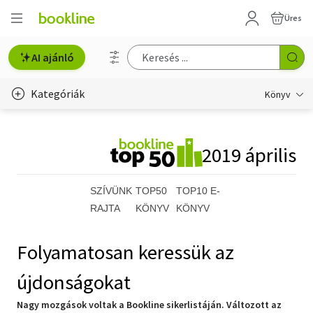
Üres
AI ajánló
Kategóriák
Könyv
Életmód, egészség
2019
április
Erotika
Gyermek- és ifjúsági
SZÍVÜNK
TOP50
TOP10 E-
RAJTA
KÖNYV
KÖNYV
Hobbi, szabadidő
Folyamatosan keressük az
Irodalom
újdonságokat
Művészet
Nagy mozgások voltak a Bookline sikerlistáján. Változott az
Szakkönyv