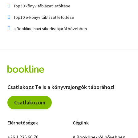

Top50 könyv táblázat letöltése

Top10 e-könyv táblázat letöltése

a Bookline havi sikerlistájáról bővebben
Csatlakozz Te is a könyvrajongók táborához!
Csatlakozom
Elérhetőségek
Cégünk
+36 1 235 60 70
A Bookline-ról bővebben