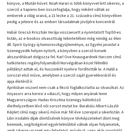
könyve, a Miután követ. Noah Harari is több könyvvel lett sikeres, a
szerző a Sapiens-ben összefoglalja, hogy miként váltak az
emberek a világ uraivá, a 21 lecke a 21. századra című könyvében
pedig a jelenre és az emberi társadalmak jövőjére koncentrál.
Habár Grecsó Krisztián Verája visszaesett a nyomtatott Top50-es
listán, az e-bookos olvasottság tekintetében még mindig az élen
áll. Spiró György új humoreszkgyűjteménye, az Egyéni javaslat a
tizenegyedik helyen nyitott, a könyvben a szerző korunk
abszurditásait dolgozza fel. Karl Ove Knausgardnek Harcom című
hatkötetes regényfolyamából Norvégiában közel félmillió
példányt adtak el, és huszonkét nyelvre fordították le. A Halál a
sorozat első műve, amelyben a szerző saját gyerekkoráról és
apja életéről ír.
Áprilisban viszont nem csak a fikció foglalkoztatta az olvasókat. Az
Anyasors arra keresi a választ, hogy milyen anyának lenni
Magyarországon. Hadas Krisztina tizenegy különböző
élethelyzetben lévő női sorsot mutat be. Barabási Albert-László
Képlet című nagy sikerű műve már fél éve szerepel a sikerlistán. A
Libri irodalmi díjak döntősének könyve tévképzeteket dönt meg
bennünk, segítségével egyértelműbbé válnak olyan folyamatok,
amik sikerre visznek egy feladatot, művészt, vagy akár sportolót.