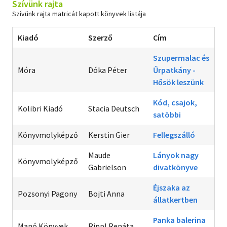
Szívünk rajta
Szívünk rajta matricát kapott könyvek listája
Kiadó
Szerző
Cím
Szupermalac és
Móra
Dóka Péter
Űrpatkány -
Hősök leszünk
Kód, csajok,
Kolibri Kiadó
Stacia Deutsch
satöbbi
Könyvmolyképző
Kerstin Gier
Fellegszálló
Maude
Lányok nagy
Könyvmolyképző
Gabrielson
divatkönyve
Éjszaka az
Pozsonyi Pagony
Bojti Anna
állatkertben
Panka balerina
Manó Könyvek
Rippl Renáta