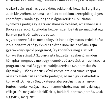
A sikerlistán izgalmas gyerekkönyvekkel találkozunk. Berg Berg
Judit könyvében, az Alma – A sötét birodalom szereplői rejtélyes
események során egy idegen világba kerülnek. A Balatoni
nyomozás pedig egy igazi kincskereső történet, amelyben Fiala
Borcsa szereplői kutakodás közben szembe találjak magukat egy
Balaton-parti bűnszövetkezettel.
A gyereknevelési és mesekönyvek iránti folyamatos érdeklődést
látva indította el négy évvel ezelőtt a Bookline a Szívünk rajta
gyerekkönyvajánló programot, így könnyítve meg a szülők
könyvválasztását. A Szívünk rajta független szakértői minden
hónapban megneveznek egy kiemelkedő alkotást, ami áprilisban a
program szakmai és gyerekzsűrije szerint a Szupermalac és
Űrpatkány - Hősök leszünk című könyv lett. A szakmai csapat
részéről Bánfi Csilla könyvtárpedagógia-tanár így vélekedett a
könyvről: „Amiért a Segít kategóriába sorolnám, az a nagyon
fontos mondanivalója, miszerint nem lehetsz más, mint aki vagy.
Vállaljuk fel magunkat, belőlünk is, bárkiből lehet szuperhős. Csak
higgyünk, merjünk!”