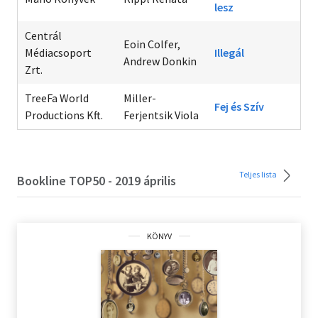
lesz
Centrál
Eoin Colfer,
Médiacsoport
Illegál
Andrew Donkin
Zrt.
TreeFa World
Miller-
Fej és Szív
Productions Kft.
Ferjentsik Viola
Teljes lista
Bookline TOP50 - 2019 április
KÖNYV