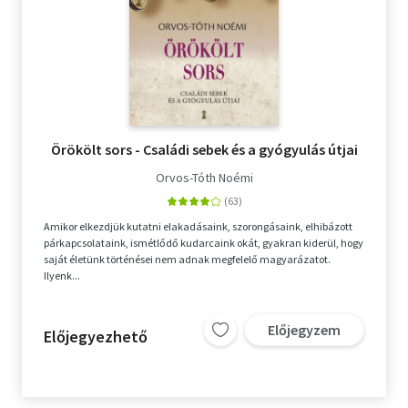
Örökölt sors - Családi sebek és a gyógyulás útjai
Orvos-Tóth Noémi
Amikor elkezdjük kutatni elakadásaink, szorongásaink, elhibázott
párkapcsolataink, ismétlődő kudarcaink okát, gyakran kiderül, hogy
saját életünk történései nem adnak megfelelő magyarázatot.
Ilyenk...
Előjegyzem
Előjegyezhető