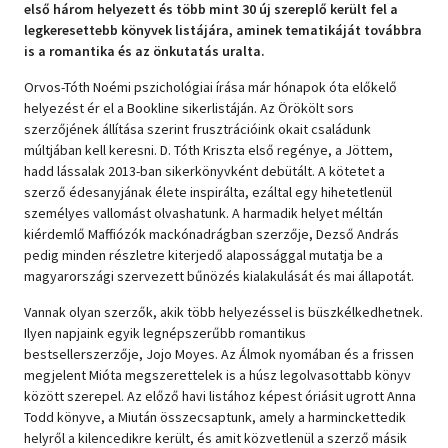
első három helyezett és több mint 30 új szereplő került fel a
legkeresettebb könyvek listájára, aminek tematikáját továbbra
Szótár, nyelvkönyv
is a romantika és az önkutatás uralta.
Tankönyv, segédkönyv
Orvos-Tóth Noémi pszichológiai írása már hónapok óta előkelő
helyezést ér el a Bookline sikerlistáján. Az Örökölt sors
Társadalomtudomány
szerzőjének állítása szerint frusztrációink okait családunk
múltjában kell keresni. D. Tóth Kriszta első regénye, a Jöttem,
Természettudomány
hadd lássalak 2013-ban sikerkönyvként debütált. A kötetet a
szerző édesanyjának élete inspirálta, ezáltal egy hihetetlenül
Történelem
személyes vallomást olvashatunk. A harmadik helyet méltán
kiérdemlő Maffiózók mackónadrágban szerzője, Dezső András
Vallás
pedig minden részletre kiterjedő alapossággal mutatja be a
magyarországi szervezett bűnözés kialakulását és mai állapotát.
Vannak olyan szerzők, akik több helyezéssel is büszkélkedhetnek.
Ilyen napjaink egyik legnépszerűbb romantikus
bestsellerszerzője, Jojo Moyes. Az Álmok nyomában és a frissen
megjelent Mióta megszerettelek is a húsz legolvasottabb könyv
között szerepel. Az előző havi listához képest óriásit ugrott Anna
Todd könyve, a Miután összecsaptunk, amely a harminckettedik
helyről a kilencedikre került, és amit közvetlenül a szerző másik