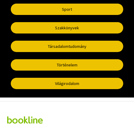
Sport
Szakkönyvek
Társadalomtudomány
Történelem
Világirodalom