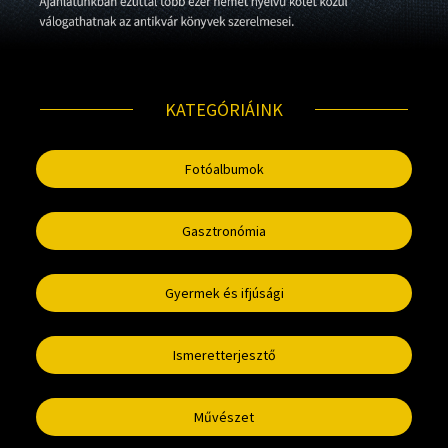
Szótár, nyelvkönyv
Tankönyv, segédkönyv
KATEGÓRIÁINK
Társadalomtudomány
Természettudomány
Fotóalbumok
Történelem
Gasztronómia
Vallás
Gyermek és ifjúsági
Ismeretterjesztő
Művészet