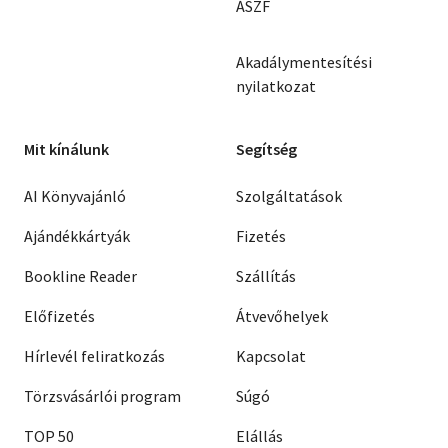
ÁSZF
Akadálymentesítési
nyilatkozat
Mit kínálunk
Segítség
AI Könyvajánló
Szolgáltatások
Ajándékkártyák
Fizetés
Bookline Reader
Szállítás
Előfizetés
Átvevőhelyek
Hírlevél feliratkozás
Kapcsolat
Törzsvásárlói program
Súgó
TOP 50
Elállás