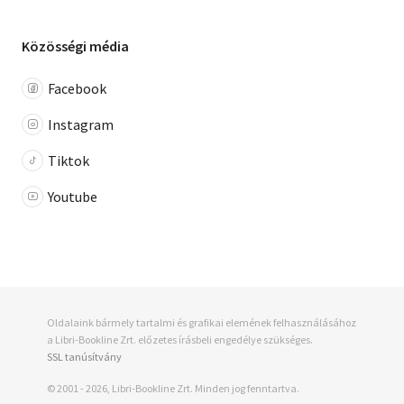
Közösségi média
Facebook
Instagram
Tiktok
Youtube
Oldalaink bármely tartalmi és grafikai elemének felhasználásához
a Libri-Bookline Zrt. előzetes írásbeli engedélye szükséges.
SSL tanúsítvány
© 2001 - 2026, Libri-Bookline Zrt. Minden jog fenntartva.