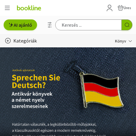
Üres
AI ajánló
Kategóriák
Könyv
Életmód, egészség
Erotika
Gyermek- és ifjúsági
Hobbi, szabadidő
Irodalom
Művészet
Szakkönyv