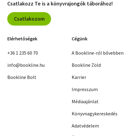
Csatlakozz Te is a könyvrajongók táborához!
Csatlakozom
Elérhetőségek
Cégünk
+36 1 235 60 70
A Bookline-ról bővebben
info@bookline.hu
Bookline Zöld
Bookline Bolt
Karrier
Impresszum
Médiaajánlat
Könyvnagykereskedés
Adatvédelem