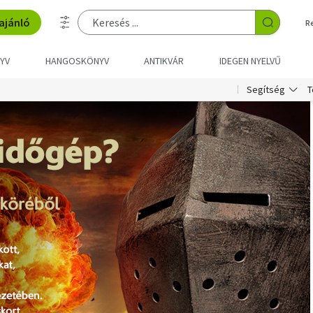
ajánló
R
YV
HANGOSKÖNYV
ANTIKVÁR
IDEGEN NYELVŰ
T
Segítség