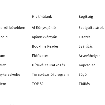
Mit kínálunk
Segítség
ne-ról bővebben
AI Könyvajánló
Szolgáltatások
 Zöld
Ajándékkártyák
Fizetés
Bookline Reader
Szállítás
zum
Előfizetés
Átvevőhelyek
nlat
Hírlevél feliratkozás
Kapcsolat
ykereskedés
Törzsvásárlói program
Súgó
elem
TOP 50
Elállás