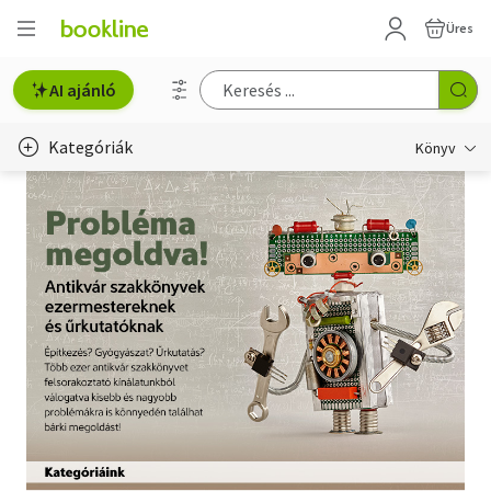
Üres
AI ajánló
Kategóriák
Könyv
Életmód, egészség
Erotika
Gyermek- és ifjúsági
Hobbi, szabadidő
Irodalom
Művészet
Szakkönyv