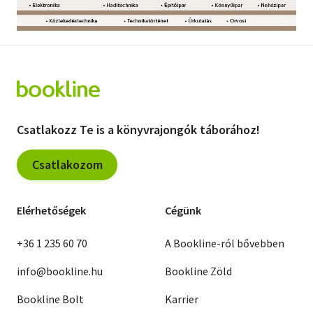
Szótár, nyelvkönyv
Tankönyv, segédkönyv
Társadalomtudomány
Természettudomány
Csatlakozz Te is a könyvrajongók táborához!
Történelem
Csatlakozom
Vallás
Elérhetőségek
Cégünk
+36 1 235 60 70
A Bookline-ról bővebben
info@bookline.hu
Bookline Zöld
Bookline Bolt
Karrier