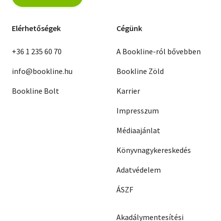
Elérhetőségek
Cégünk
+36 1 235 60 70
A Bookline-ról bővebben
info@bookline.hu
Bookline Zöld
Bookline Bolt
Karrier
Impresszum
Médiaajánlat
Könyvnagykereskedés
Adatvédelem
ÁSZF
Akadálymentesítési