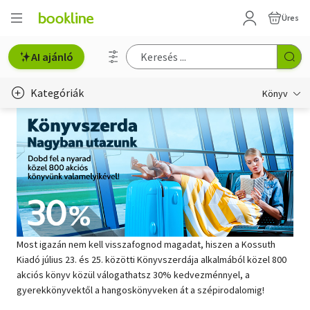
Üres
AI ajánló
Kategóriák
Könyv
Életmód, egészség
Erotika
Gyermek- és ifjúsági
Hobbi, szabadidő
Most igazán nem kell visszafognod magadat, hiszen a Kossuth
Irodalom
Kiadó július 23. és 25. közötti Könyvszerdája alkalmából közel 800
akciós könyv közül válogathatsz 30% kedvezménnyel, a
Művészet
gyerekkönyvektől a hangoskönyveken át a szépirodalomig!
Szakkönyv