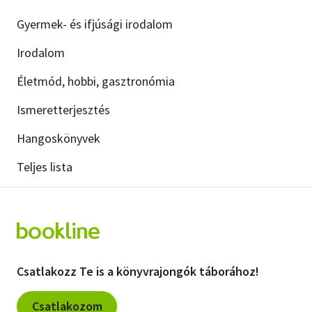
Gyermek- és ifjúsági irodalom
Szótár, nyelvkönyv
Irodalom
Tankönyv, segédkönyv
Életmód, hobbi, gasztronómia
Társadalomtudomány
Ismeretterjesztés
Természettudomány
Hangoskönyvek
Történelem
Teljes lista
Vallás
Csatlakozz Te is a könyvrajongók táborához!
Csatlakozom