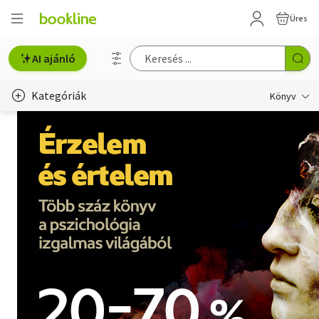
Üres
AI ajánló
Kategóriák
Könyv
Életmód, egészség
Erotika
Gyermek- és ifjúsági
Hobbi, szabadidő
Irodalom
Művészet
Szakkönyv