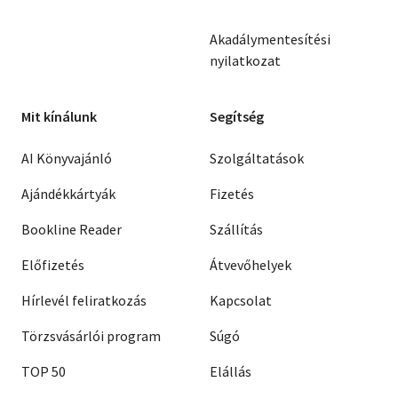
Akadálymentesítési
nyilatkozat
Mit kínálunk
Segítség
AI Könyvajánló
Szolgáltatások
Ajándékkártyák
Fizetés
Bookline Reader
Szállítás
Előfizetés
Átvevőhelyek
Hírlevél feliratkozás
Kapcsolat
Törzsvásárlói program
Súgó
TOP 50
Elállás