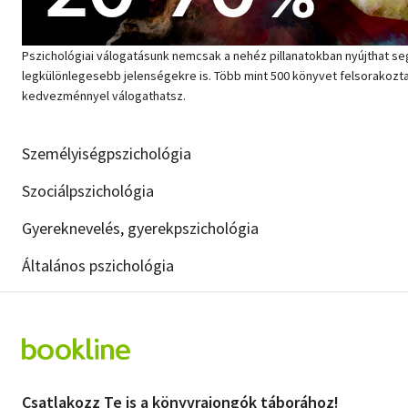
Szótár, nyelvkönyv
Pszichológiai válogatásunk nemcsak a nehéz pillanatokban nyújthat s
Tankönyv, segédkönyv
legkülönlegesebb jelenségekre is. Több mint 500 könyvet felsorakozta
kedvezménnyel válogathatsz.
Társadalomtudomány
Természettudomány
Személyiségpszichológia
Szociálpszichológia
Történelem
Gyereknevelés, gyerekpszichológia
Vallás
Általános pszichológia
Csatlakozz Te is a könyvrajongók táborához!