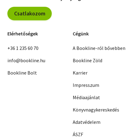
Csatlakozom
Elérhetőségek
Cégünk
+36 1 235 60 70
A Bookline-ról bővebben
info@bookline.hu
Bookline Zöld
Bookline Bolt
Karrier
Impresszum
Médiaajánlat
Könyvnagykereskedés
Adatvédelem
ÁSZF