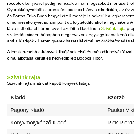
receptek könyvével pedig nemcsak a már megszokott menüsort töké
Gyerekkönyvekből szerencsére sosincs hiány a sikerlistán, az év 
és Bartos Erika Buda hegyei című meséje is bekerült a legkeresett
című mesekönyvét is, ami pont ott folytatódik, ahol a nagy sikerű A
látva indította el három évvel ezelőtt a Bookline a
Szívünk rajta
prog
szakértői minden hónapban megneveznek egy-egy kiemelkedő alkotá
ami a Kisrigók - Három gyerek hazatalál című, az örökbefogadás té
A legsikeresebb e-könyvek listájának első és második helyét Yuv
című alkotása került és negyedik lett Bödőcs Tibor.
Szívünk rajta
Szívünk rajta matricát kapott könyvek listája
Kiadó
Szerző
Pagony Kiadó
Paulon Vikt
Könyvmolyképző Kiadó
Rick Riord