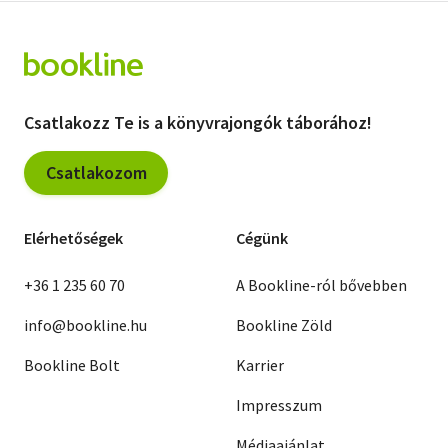
Csatlakozz Te is a könyvrajongók táborához!
Csatlakozom
Elérhetőségek
Cégünk
+36 1 235 60 70
A Bookline-ról bővebben
info@bookline.hu
Bookline Zöld
Bookline Bolt
Karrier
Impresszum
Médiaajánlat