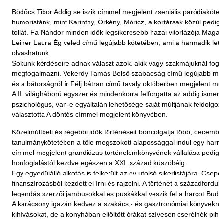
Bödőcs Tibor Addig se iszik címmel megjelent zseniális paródiaköt
Szótár, nyelvkönyv
humoristánk, mint Karinthy, Örkény, Móricz, a kortársak közül pe
tollát. Fa Nándor minden idők legsikeresebb hazai vitorlázója Mag
Tankönyv, segédkönyv
Leiner Laura Ég veled című legújabb kötetében, ami a harmadik lett
olvashatunk.
Társadalomtudomány
Sokunk kérdéseire adnak választ azok, akik vagy szakmájuknál fog
megfogalmazni. Vekerdy Tamás Belső szabadság című legújabb műv
Természettudomány
és a bátorságról ír Félj bátran című tavaly októberben megjelent 
A II. világháború egyszer és mindenkorra felforgatta az addig isme
Történelem
pszichológus, van-e egyáltalán lehetősége saját múltjának feldo
választotta A döntés címmel megjelent könyvében.
Vallás
Közelmúltbeli és régebbi idők történéseit boncolgatja több, decemb
tanulmánykötetében a tőle megszokott alapossággal indul egy har
címmel megjelent grandiózus történelemkönyvének vállalása pedig n
honfoglalástól kezdve egészen a XXI. század küszöbéig.
Egy egyedülálló alkotás is felkerült az év utolsó sikerlistájára. C
finanszírozásból kezdett el írni és rajzolni. A történet a századford
legendás szerzői jambusokkal és puskákkal veszik fel a harcot Budap
A karácsony igazán kedvez a szakács,- és gasztronómiai könyvekne
kihívásokat, de a konyhában eltöltött órákat szívesen cserélnék p