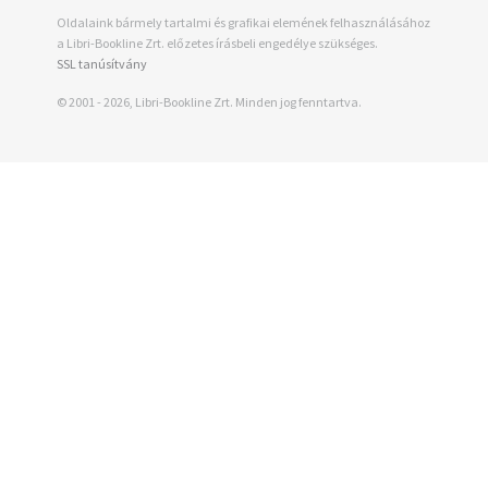
Oldalaink bármely tartalmi és grafikai elemének felhasználásához
a Libri-Bookline Zrt. előzetes írásbeli engedélye szükséges.
SSL tanúsítvány
© 2001 - 2026, Libri-Bookline Zrt. Minden jog fenntartva.