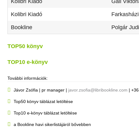
Kolibri Kiadó
Gáll Viktó
Kolibri Kiadó
Farkasházi
Bookline
Polgár Judi
TOP50 könyv
TOP10 e-könyv
További információk:

Jávor Zsófia
| pr manager |
javor.zsofia@libribookline.com
| +36

Top50 könyv táblázat letöltése

Top10 e-könyv táblázat letöltése

a Bookline havi sikerlistájáról bővebben