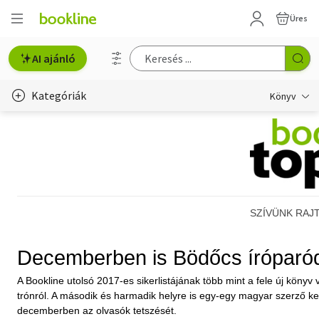
Üres
AI ajánló
Kategóriák
Könyv
Életmód, egészség
Erotika
Gyermek- és ifjúsági
SZÍVÜNK RAJ
Hobbi, szabadidő
Irodalom
Decemberben is Bödőcs íróparód
A Bookline utolsó 2017-es sikerlistájának több mint a fele új könyv 
Művészet
trónról. A második és harmadik helyre is egy-egy magyar szerző ker
decemberben az olvasók tetszését.
Szakkönyv