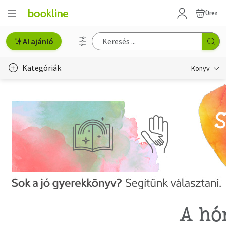
Üres
AI ajánló
Kategóriák
Könyv
Életmód, egészség
Erotika
Gyermek- és ifjúsági
Hobbi, szabadidő
Irodalom
Művészet
A hó
Szakkönyv