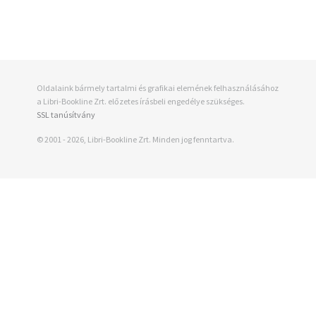
Oldalaink bármely tartalmi és grafikai elemének felhasználásához
a Libri-Bookline Zrt. előzetes írásbeli engedélye szükséges.
SSL tanúsítvány
© 2001 - 2026, Libri-Bookline Zrt. Minden jog fenntartva.