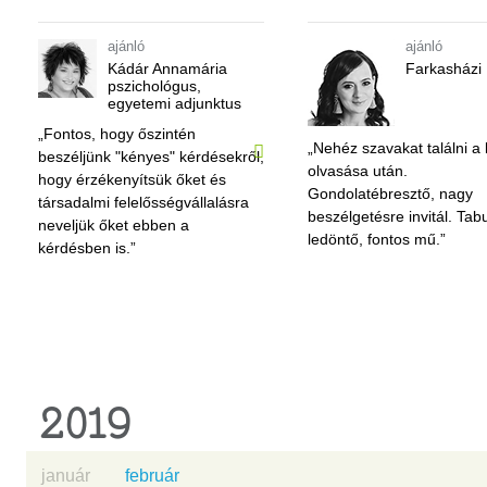
ajánló
ajánló
Kádár Annamária
Farkasházi
pszichológus,
egyetemi adjunktus
„Fontos, hogy őszintén
„Nehéz szavakat találni a

beszéljünk "kényes" kérdésekről,
olvasása után.
hogy érzékenyítsük őket és
Gondolatébresztő, nagy
társadalmi felelősségvállalásra
beszélgetésre invitál. Tab
neveljük őket ebben a
ledöntő, fontos mű.”
kérdésben is.”
2019
január
február