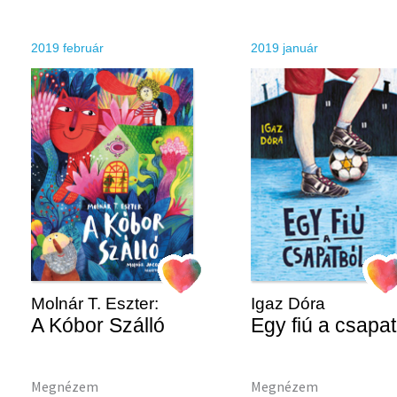
Szótár, nyelvkönyv
2019 február
2019 január
Tankönyv, segédkönyv
Társadalomtudomány
Természettudomány
Történelem
Vallás
Molnár T. Eszter:
Igaz Dóra
A Kóbor Szálló
Egy fiú a csapat
Megnézem
Megnézem