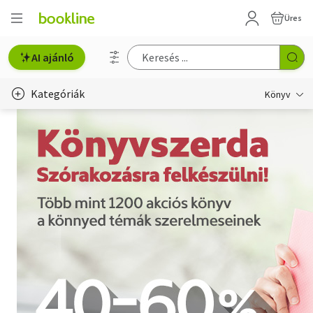
Üres
AI ajánló
Kategóriák
Könyv
Életmód, egészség
Erotika
Gyermek- és ifjúsági
Hobbi, szabadidő
Irodalom
Művészet
Szakkönyv