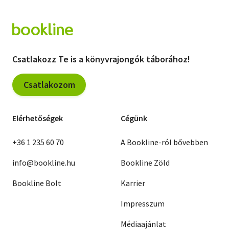
Csatlakozz Te is a könyvrajongók táborához!
Csatlakozom
Elérhetőségek
Cégünk
+36 1 235 60 70
A Bookline-ról bővebben
info@bookline.hu
Bookline Zöld
Bookline Bolt
Karrier
Impresszum
Médiaajánlat