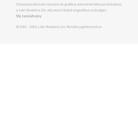
Oldalaink bármely tartalmi és grafikai elemének felhasználásához
a Libri-Bookline Zrt. előzetes írásbeli engedélye szükséges.
SSL tanúsítvány
© 2001 - 2026, Libri-Bookline Zrt. Minden jog fenntartva.