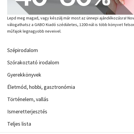
Szótár, nyelvkönyv
Lepd meg magad, vagy készülj már most az ünnepi ajándékozásra! No
Tankönyv, segédkönyv
válogathatsz a GABO Kiadó szédületes, 1200-nál is több könyvet fels
műfajok legnagyobb neveivel.
Társadalomtudomány
Természettudomány
Szépirodalom
Szórakoztató irodalom
Történelem
Gyerekkönyvek
Vallás
Életmód, hobbi, gasztronómia
Történelem, vallás
Ismeretterjesztés
Teljes lista