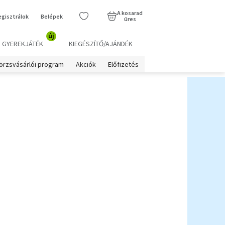
A kosarad
egisztrálok
Belépek
üres
új
GYEREKJÁTÉK
KIEGÉSZÍTŐ/AJÁNDÉK
örzsvásárlói program
Akciók
Előfizetés