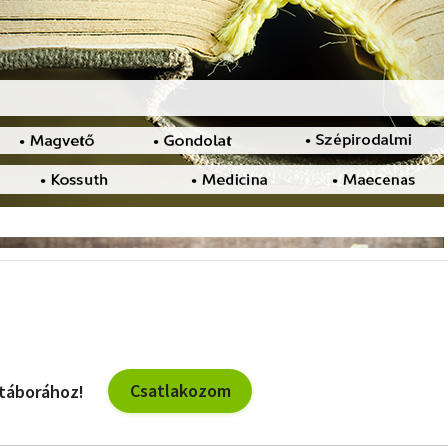
Csatlakozom
 táborához!