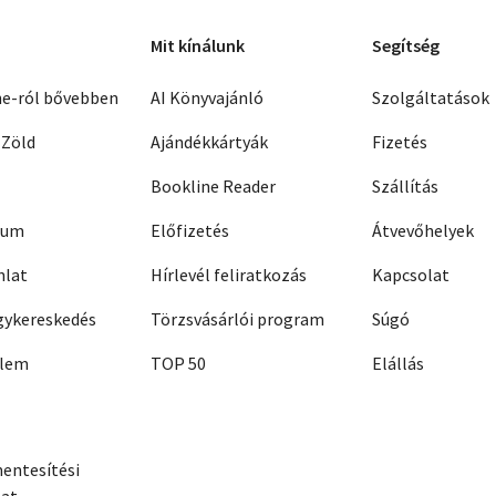
Mit kínálunk
Segítség
ne-ról bővebben
AI Könyvajánló
Szolgáltatások
 Zöld
Ajándékkártyák
Fizetés
Bookline Reader
Szállítás
zum
Előfizetés
Átvevőhelyek
nlat
Hírlevél feliratkozás
Kapcsolat
ykereskedés
Törzsvásárlói program
Súgó
elem
TOP 50
Elállás
entesítési