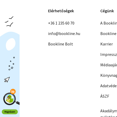
Elérhetőségek
Cégünk
+36 1 235 60 70
A Bookli
info@bookline.hu
Bookline
Bookline Bolt
Karrier
Impress
Médiaajá
Könyvnag
Adatvéd
ÁSZF
Akadálym