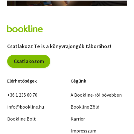
Szótár, nyelvkönyv
Tankönyv, segédkönyv
Társadalomtudomány
Csatlakozz Te is a könyvrajongók táborához!
Természettudomány
Csatlakozom
Történelem
Vallás
Elérhetőségek
Cégünk
+36 1 235 60 70
A Bookline-ról bővebben
info@bookline.hu
Bookline Zöld
Bookline Bolt
Karrier
Impresszum