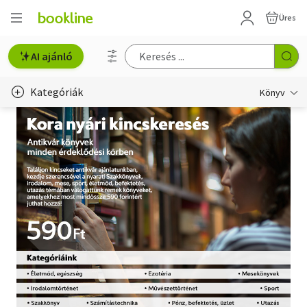
Üres
AI ajánló
Kategóriák
Könyv
Életmód, egészség
Erotika
Gyermek- és ifjúsági
Hobbi, szabadidő
Irodalom
Művészet
Szakkönyv