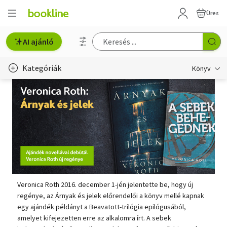
Üres
AI ajánló
Kategóriák
Könyv
Életmód, egészség
Erotika
Gyermek- és ifjúsági
Hobbi, szabadidő
Irodalom
Veronica Roth 2016. december 1-jén jelentette be, hogy új
regénye, az Árnyak és jelek előrendelői a könyv mellé kapnak
Művészet
egy ajándék példányt a Beavatott-trilógia epilógusából,
amelyet kifejezetten erre az alkalomra írt. A sebek
Szakkönyv