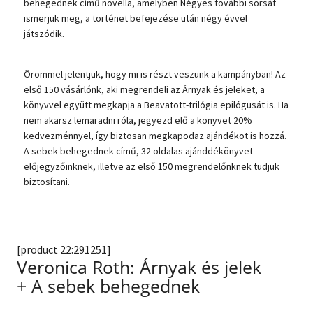
behegednek című novella, amelyben Négyes további sorsát
ismerjük meg, a történet befejezése után négy évvel
Szótár, nyelvkönyv
játszódik.
Tankönyv, segédkönyv
Örömmel jelentjük, hogy mi is részt veszünk a kampányban! Az
Társadalomtudomány
első 150 vásárlónk, aki megrendeli az Árnyak és jeleket, a
könyvvel együtt megkapja a Beavatott-trilógia epilógusát is. Ha
Természettudomány
nem akarsz lemaradni róla, jegyezd elő a könyvet 20%
kedvezménnyel, így biztosan megkapodaz ajándékot is hozzá.
Történelem
A sebek behegednek című, 32 oldalas ajánddékönyvet
előjegyzőinknek, illetve az első 150 megrendelőnknek tudjuk
Vallás
biztosítani.
[product 22:291251]
Veronica Roth: Árnyak és jelek
+ A sebek behegednek