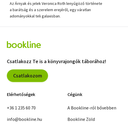
Az Árnyak és jelek Veronica Roth lenyűgöző története
a barátság és a szerelem erejéről, egy váratlan
adományokkal teli galaxisban.
Csatlakozz Te is a könyvrajongók táborához!
Csatlakozom
Elérhetőségek
Cégünk
+36 1 235 60 70
A Bookline-ról bővebben
info@bookline.hu
Bookline Zöld