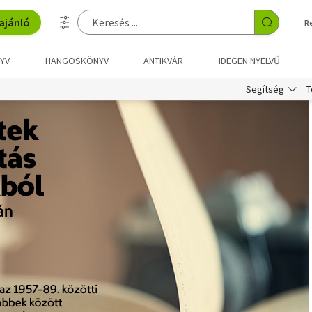
ajánló
R
YV
HANGOSKÖNYV
ANTIKVÁR
IDEGEN NYELVŰ
T
Segítség