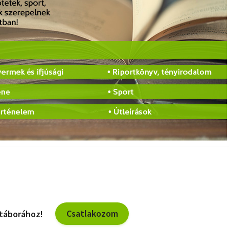
Csatlakozom
 táborához!