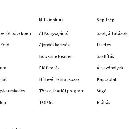
Mit kínálunk
Segítség
ne-ról bővebben
AI Könyvajánló
Szolgáltatások
 Zöld
Ajándékkártyák
Fizetés
Bookline Reader
Szállítás
zum
Előfizetés
Átvevőhelyek
nlat
Hírlevél feliratkozás
Kapcsolat
ykereskedés
Törzsvásárlói program
Súgó
elem
TOP 50
Elállás