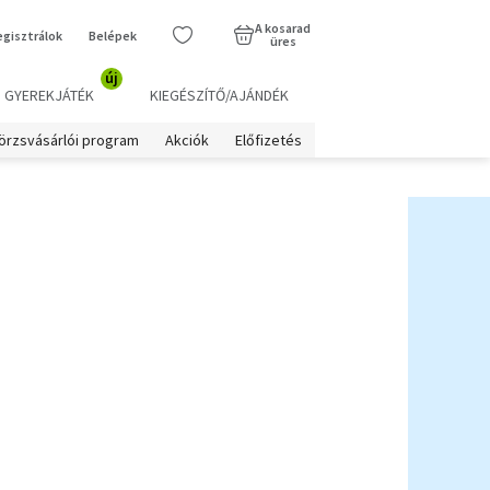
A kosarad
egisztrálok
Belépek
üres
új
GYEREKJÁTÉK
KIEGÉSZÍTŐ/AJÁNDÉK
örzsvásárlói program
Akciók
Előfizetés