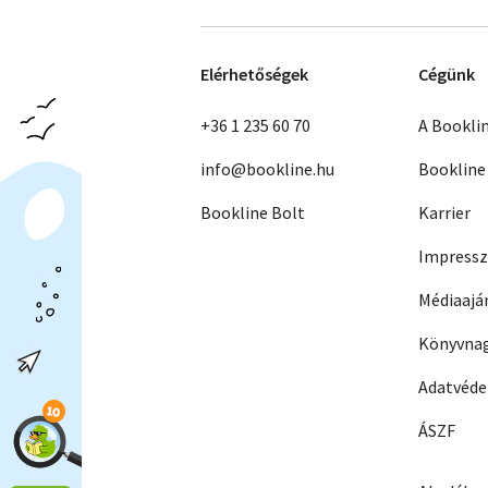
Elérhetőségek
Cégünk
+36 1 235 60 70
A Bookli
info@bookline.hu
Bookline
Bookline Bolt
Karrier
Impress
Médiaajá
Könyvnag
Adatvéd
ÁSZF